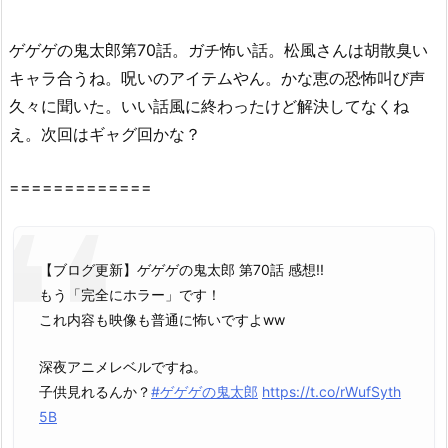
0
話』
ゲゲゲの鬼太郎第70話。ガチ怖い話。松風さんは胡散臭い
を
キャラ合うね。呪いのアイテムやん。かな恵の恐怖叫び声
無
久々に聞いた。いい話風に終わったけど解決してなくね
料・
合
え。次回はギャグ回かな？
法
で
=============
見
る
方
【ブログ更新】ゲゲゲの鬼太郎 第70話 感想!!
法
もう「完全にホラー」です！
3.
これ内容も映像も普通に怖いですよww
1.
な
深夜アニメレベルですね。
ぜ
子供見れるんか？
#ゲゲゲの鬼太郎
https://t.co/rWufSyth
『ゲ
5B
ゲ