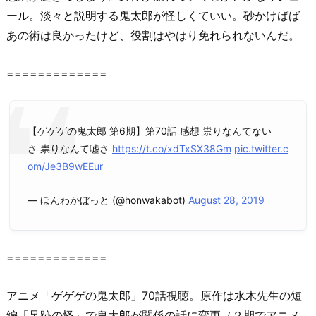
料
ール。淡々と説明する鬼太郎が怪しくていい。砂かけばば
視
あの術は良かったけど、役割はやはり免れられないんだ。
聴！
Y
=============
o
u
T
【ゲゲゲの鬼太郎 第6期】第70話 感想 祟りなんてない
u
さ 祟りなんて嘘さ
https://t.co/xdTxSX38Gm
pic.twitter.c
b
om/Je3B9wEEur
e,
ア
— ほんわかぼっと (@honwakabot)
August 28, 2019
ニ
チ
ュ
=============
ー
ブ
X、
アニメ「ゲゲゲの鬼太郎」70話視聴。原作は水木先生の短
D
編「足跡の怪」で鬼太郎が関係の話に変更（２期でアニメ