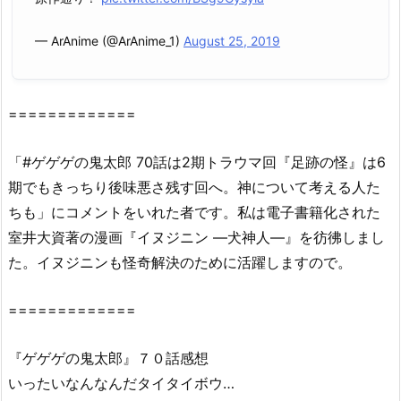
鬼
太
— ArAnime (@ArAnime_1)
August 25, 2019
郎
(第
6
=============
作)
7
0
「#ゲゲゲの鬼太郎 70話は2期トラウマ回『足跡の怪』は6
話
期でもきっちり後味悪さ残す回へ。神について考える人た
は
ちも」にコメントをいれた者です。私は電子書籍化された
D
室井大資著の漫画『イヌジニン ―犬神人―』を彷彿しまし
a
た。イヌジニンも怪奇解決のために活躍しますので。
i
l
=============
y
m
『ゲゲゲの鬼太郎』７０話感想
o
t
いったいなんなんだタイタイボウ…