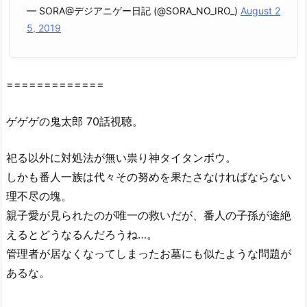
ゲ
— SORA@デジアニゲー日記 (@SORA_NO_IRO_)
August 2
の
5, 2019
鬼
太
郎
=============
(第
6
ゲゲゲの鬼太郎 70話視聴。
作)
7
祀る以外に対処法が無い祟り神タイタンボウ。
0
しかも番人一族は代々その努めを果たさなければならない
話』
を
理不尽の塊。
無
親子愛が見られたのが唯一の救いだが、番人の子孫が途絶
料・
えるとどうなるんだろうね…。
合
管理者が居なくなってしまったお墓にも似たような問題が
法
あるな。
で
視