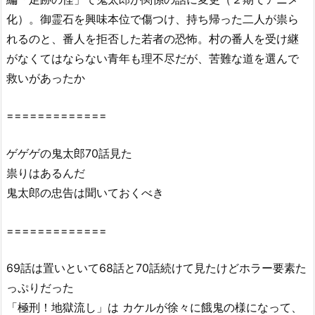
a
化）。御霊石を興味本位で傷つけ、持ち帰った二人が祟ら
i
れるのと、番人を拒否した若者の恐怖。村の番人を受け継
l
がなくてはならない青年も理不尽だが、苦難な道を選んで
y
救いがあったか
m
o
=============
t
i
ゲゲゲの鬼太郎70話見た
o
n
祟りはあるんだ
に
鬼太郎の忠告は聞いておくべき
あ
る？
=============
2.
1.
69話は置いといて68話と70話続けて見たけどホラー要素た
ゲ
っぷりだった
ゲ
「極刑！地獄流し」は カケルが徐々に餓鬼の様になって、
ゲ