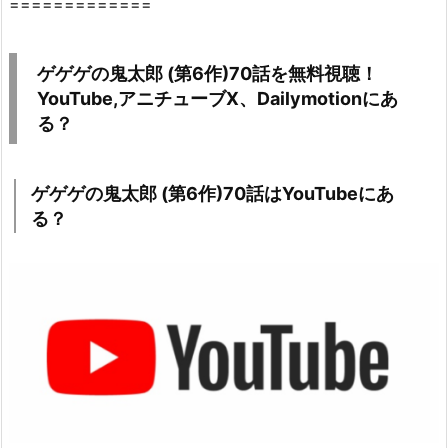
=============
聴
で
き
ゲゲゲの鬼太郎 (第6作)70話を無料視聴！
る
YouTube,アニチューブX、Dailymotionにあ
の？
る？
3.
2.
人
ゲゲゲの鬼太郎 (第6作)70話はYouTubeにあ
気
る？
漫
画
作
品
は
こ
ち
ら