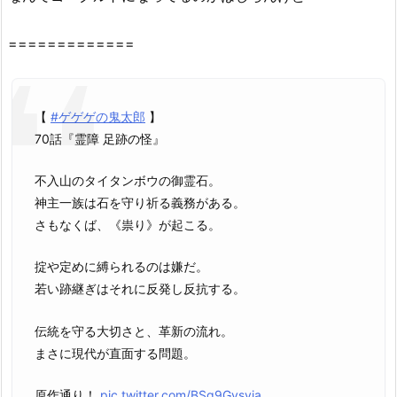
は
=============
ア
ニ
チ
ュ
【
#ゲゲゲの鬼太郎
】
ー
70話『霊障 足跡の怪』
ブ
Ｘ
不入山のタイタンボウの御霊石。
に
神主一族は石を守り祈る義務がある。
あ
さもなくば、《祟り》が起こる。
る？
2.
掟や定めに縛られるのは嫌だ。
3.
若い跡継ぎはそれに反発し反抗する。
ゲ
伝統を守る大切さと、革新の流れ。
ゲ
まさに現代が直面する問題。
ゲ
の
原作通り！
pic.twitter.com/BSg9Gysyia