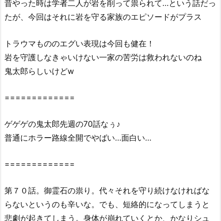
昔やった時は学者二人が岩を削って祟られて…という話だっ
こ
たが、今回はそれに岩を守る家族のエピソードがプラス
ろ
2.
トラウマもののエグい表現は今回も健在！
ゲ
ゲ
岩を守護しなきゃいけない一家の苦労は救われないのね
ゲ
鬼太郎らしいけどw
の
鬼
=============
太
郎
ゲゲゲの鬼太郎先週の70話なぅ♪
(第
普通にホラー路線全開でやばい…面白い…
6
作)
=============
7
0
第７０話。御霊石の祟り。代々それを守り続けなければな
話
らないというのも辛いな。でも、短絡的になってしまうと
を
無
悲劇が起きてしまう。身体が崩れていくとか、かなりシュ