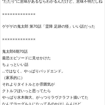
“たたり”に意味があるならわかるんだけど、意味不明だしね
に
あ
=============
る？
2.
ゲゲゲの鬼太郎 第70話「霊障 足跡の怪」いい話だった
2.
ゲ
=============
ゲ
ゲ
鬼太郎6期70話
の
最恐エピソードに見せかけた
鬼
太
ちょっといい話
郎
…ではなく、やっぱりバッドエンド。
(第
（家系的に）
6
それよりタイトルとか雰囲気が
作)
クトルフぽいっと思ってたら
7
やっぱり水木御大、がっつりラヴクラフト描いてた
0
なんでヨーグルトになってるのかはしらんけど
話