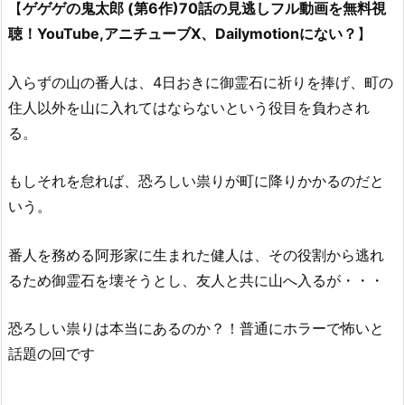
【
ゲゲゲの鬼太郎 (第6作)70話の見逃しフル動画を無料視
聴！YouTube,アニチューブX、Dailymotionにない？
】
入らずの山の番人は、4日おきに御霊石に祈りを捧げ、町の
住人以外を山に入れてはならないという役目を負わされ
る。
もしそれを怠れば、恐ろしい祟りが町に降りかかるのだと
いう。
番人を務める阿形家に生まれた健人は、その役割から逃れ
るため御霊石を壊そうとし、友人と共に山へ入るが・・・
恐ろしい祟りは本当にあるのか？！普通にホラーで怖いと
話題の回です