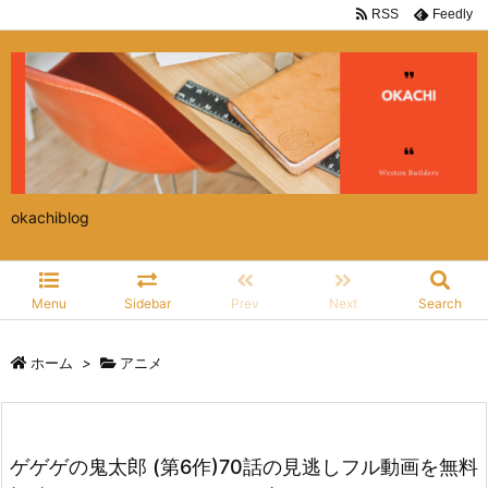
RSS
Feedly
okachiblog
Menu
Sidebar
Prev
Next
Search
ホーム
>
アニメ
ゲゲゲの鬼太郎 (第6作)70話の見逃しフル動画を無料