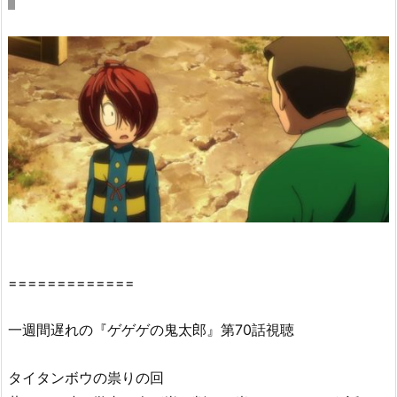
『ゲ
ゲ
ゲ
の
鬼
太
郎
(第
6
作)』
7
0
話
=============
の
感
一週間遅れの『ゲゲゲの鬼太郎』第70話視聴
想・
見
タイタンボウの祟りの回
ど