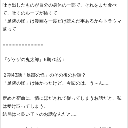
吐き出したものが自分の身体の一部で、それをまた食べ
の
て、吐くのループが怖くて
鬼
太
「足跡の怪」は漫画を一度だけ読んだ事あるからトラウマ
郎
蘇って
(第
6
=============
作)
7
『ゲゲゲの鬼太郎』6期70話：
0
話
２期43話「足跡の怪」のその後のお話？
は
「足跡の怪」は怖かったけど、今回のは、う～ん…。
Y
o
定めと宿命に、情にほだされて従ってしまうお話だと、私
u
T
は受け取ってしまう。
u
結局は＜良い子＞のお話なんだと…。
b
e