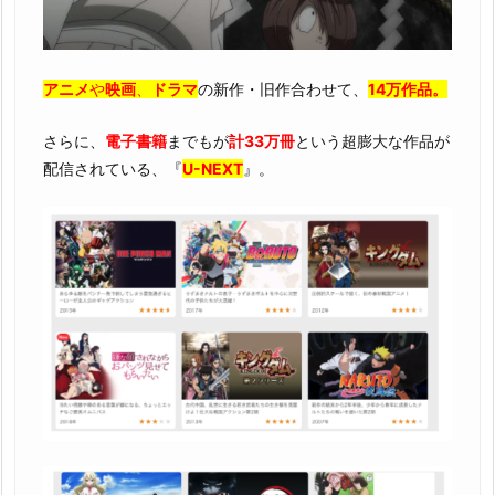
アニメ
や
映画
、
ドラマ
の新作・旧作合わせて、
14万作品。
さらに、
電子書籍
までもが
計33万冊
という超膨大な作品が
配信されている、『
U-NEXT
』。