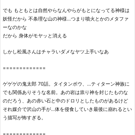
i
o
でも もともとは自然やらなんやらがもとになってる神様は
n
妖怪だから 不条理な山の神様…つまり噴火とかのメタファ
に
ーなのかな
あ
だから 身体がモヤッと消える
る？
3.
しかし松風さんはチャラいダメなヤツ上手いなあ
『ゲ
ゲ
=============
ゲ
の
ゲゲゲの鬼太郎 70話。タイタンボウ、…ティターン神族に
鬼
太
でも関係ありそうな名前。あの岩は祟り神を封じたものな
郎
のだろう、あの赤い石と中のドロリとしたものがあるけど
(第
それ媒介で沢山の手が…体を侵食していき最後に崩れるとい
6
う描写が怖すぎる。
作)
7
=============