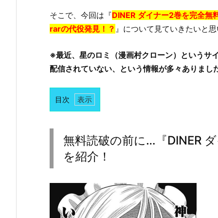
そこで、今回は『
DINER ダイナー2巻を完全
rarの代役発見！？
』について見ていきたいと思
※最近、星のロミ（漫画村クローン）というサイト
配信されていない、という情報が多々ありまし
目次
1.
無
料
無料読破の前に…『DINER
読
を紹介！
破
の
前
に…
『D