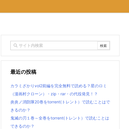
最近の投稿
カラミざかりvol2前編を完全無料で読める？星のロミ
（漫画村クローン）・zip・rar・の代役発見！？
炎炎ノ消防隊20巻をtorrent(トレント）で読むことはで
きるのか？
鬼滅の刃１巻～全巻をtorrent(トレント）で読むことは
できるのか？