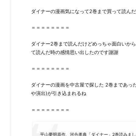
紹
介！
ダイナーの漫画気になって2巻まで買って読んだ
2.
『D
＝＝＝＝＝＝＝＝
I
N
ダイナー2巻まで読んだけどめっちゃ面白いから
E
て読んだ時の感情思い出したのです謝謝
R
ダ
＝＝＝＝＝＝＝＝
イ
ナ
ダイナーの漫画を中古屋で探した 2巻まであっ
ー
や演出)が引き込まれるね
2
巻』
＝＝＝＝＝＝＝＝
は
無
料
の
平山夢明原作、河合孝典「ダイナー」2巻読みま