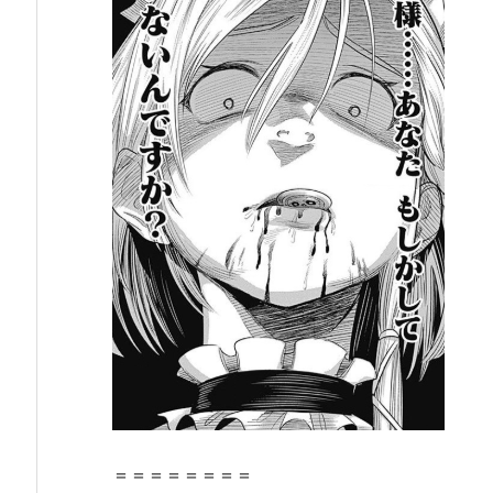
I
N
E
R
ダ
イ
ナ
ー
2
巻』
の
感
想・
見
ど
こ
ろ
＝＝＝＝＝＝＝＝
を