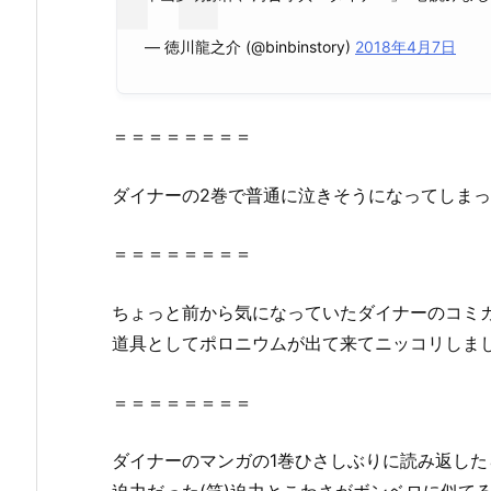
星
の
— 徳川龍之介 (@binbinstory)
2018年4月7日
ロ
ミ
（漫
＝＝＝＝＝＝＝＝
画
村
ダイナーの2巻で普通に泣きそうになってしまっ
ク
ロ
＝＝＝＝＝＝＝＝
ー
ン）
ちょっと前から気になっていたダイナーのコミカ
や
道具としてポロニウムが出て来てニッコリしま
z
i
p、
＝＝＝＝＝＝＝＝
r
a
ダイナーのマンガの1巻ひさしぶりに読み返し
r