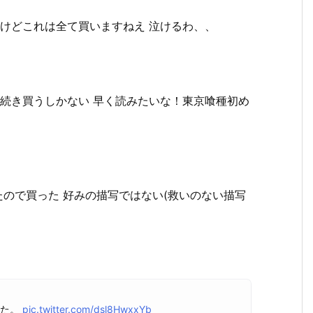
けどこれは全て買いますねえ 泣けるわ、、
続き買うしかない 早く読みたいな！東京喰種初め
たので買った 好みの描写ではない(救いのない描写
した。
pic.twitter.com/dsl8HwxxYb