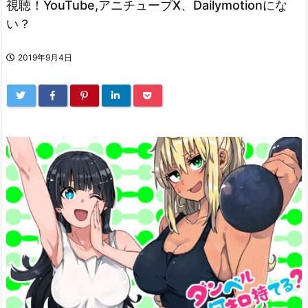
視聴！YouTube,アニチューブX、Dailymotionにな
い？
2019年9月4日