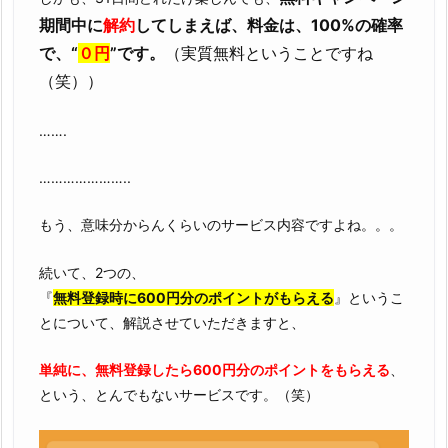
期間中に
解約
してしまえば、料金は、100%の確率
で、“
０円
”です。
（実質無料ということですね
（笑））
…….
…………………..
もう、意味分からんくらいのサービス内容ですよね。。。
続いて、2つの、
『
無料登録時に600円分のポイントがもらえる
』というこ
とについて、解説させていただきますと、
単純に、無料登録したら600円分のポイントをもらえる
、
という、とんでもないサービスです。（笑）