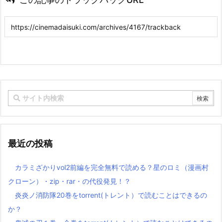
最近の投稿
カラミざかりvol2前編を完全無料で読める？星のロミ（漫画村
クローン）・zip・rar・の代役発見！？
炎炎ノ消防隊20巻をtorrent(トレント）で読むことはできるの
か？