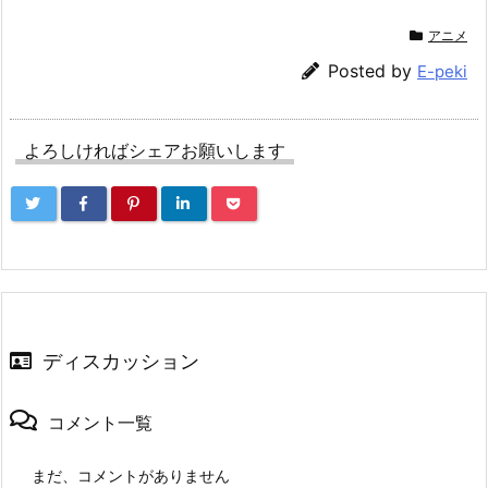
アニメ
Posted by
E-peki
よろしければシェアお願いします
ディスカッション
コメント一覧
まだ、コメントがありません