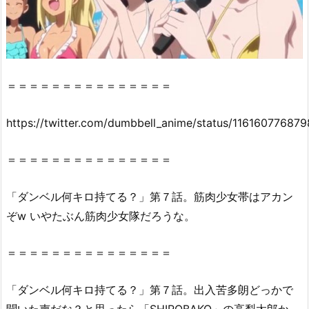
て
る？』
7
話
の
＝＝＝＝＝＝＝＝＝＝＝＝＝＝＝
感
想・
https://twitter.com/dumbbell_anime/status/11616077687
見
ど
＝＝＝＝＝＝＝＝＝＝＝＝＝＝＝
こ
ろ
「ダンベル何キロ持てる？」第７話。筋肉少女帯はアカン
2.
ぞw いやたぶん筋肉少女隊だろうな。
ダ
ン
＝＝＝＝＝＝＝＝＝＝＝＝＝＝＝
ベ
ル
何
「ダンベル何キロ持てる？」第７話。出入苦多朗どっかで
キ