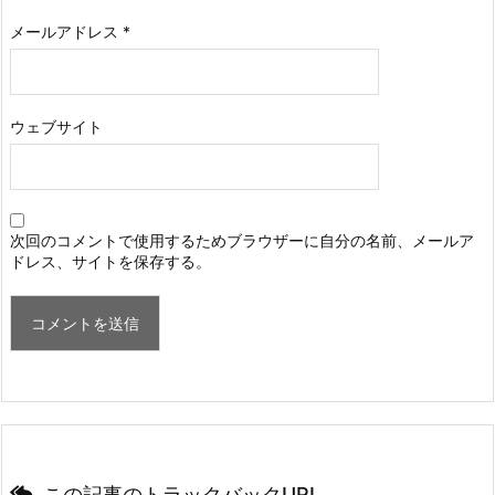
メールアドレス
*
ウェブサイト
次回のコメントで使用するためブラウザーに自分の名前、メールア
ドレス、サイトを保存する。
この記事のトラックバックURL