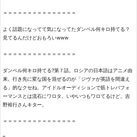
に
＝＝＝＝＝＝＝＝＝＝＝＝＝＝＝
あ
る？
よく話題になってて気になってたダンベル何キロ持てる？
2.
見てるんだけどおもろいwww
1.
ダ
ン
＝＝＝＝＝＝＝＝＝＝＝＝＝＝＝
ベ
ル
ダンベル何キロ持てる?第７話。ロシアの日本語はアニメ由
何
来。行き先に変な国を混ぜるのが「ジヴァが英語を間違え
キ
る」的なクセね。アイドルオーディションで筋トレパフォ
ロ
ーマンスとは流石にワロタ。いやいつもワロてるけど。吉
持
野裕行さんキター。
て
る？
＝＝＝＝＝＝＝＝＝＝＝＝＝＝＝
7
話
は