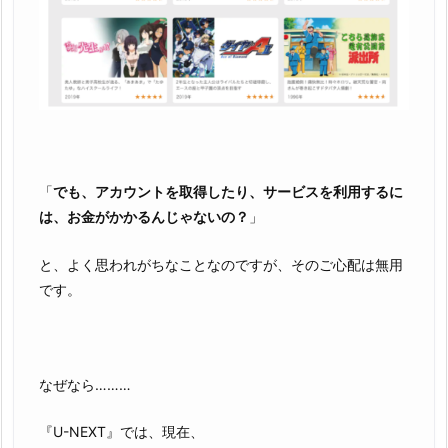
「
でも、アカウントを取得したり、サービスを利用するに
は、お金がかかるんじゃないの？
」
と、よく思われがちなことなのですが、そのご心配は無用
です。
なぜなら………
『U-NEXT』では、現在、