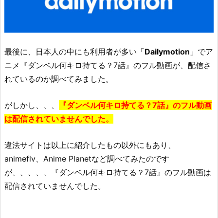
な
ぜ
『ダ
ン
最後に、日本人の中にも利用者が多い「
Dailymotion
」でア
ベ
ニメ『ダンベル何キロ持てる？7話』のフル動画が、配信さ
ル
何
れているのか調べてみました。
キ
ロ
がしかし、、、
『
ダンベル何キロ持てる？7話』のフル動画
持
は配信されていませんでした。
て
る？
違法サイトは以上に紹介したもの以外にもあり、
7
animeflv、
Anime Planetなど調べてみたのです
話』
が、、、、、
『ダンベル何キロ持てる？7話』のフル動画は
を
配信されていませんでした。
無
料・
合