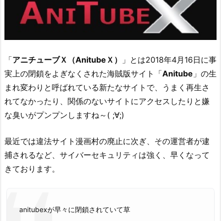
l
y
m
o
t
「
アニチューブＸ（AnitubeＸ）
」とは2018年4月16日に事
i
実上の閉鎖をよぎなくされた海賊版サイト「
Anitube
」の生
o
まれ変わりと呼ばれている新たなサイトで、うまく再生さ
n
れてなかったり、関係のないサイトにアクセスしたりと嫌
に
あ
な臭いがプンプンしますね～( ;∀;)
る？
3.
最近では違法サイト漫画村の廃止に次ぎ、その運営者が逮
『ダ
捕されるなど、サイバーセキュリティは強く、早くなって
ン
きております。
ベ
ル
何
anitubexが早々に閉鎖されていて草
キ