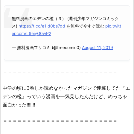
ン
の
無料漫画のエデンの檻（３） (週刊少年マガジンコミック
檻
ス)
https://t.co/e1Id0bs7dd
を無料で今すぐ読む
pic.twitt
3
er.com/L6eiyG0wP2
巻』
は
— 無料漫画フリコミ (@freecomic0)
August 11, 2019
無
料
の
＝＝＝＝＝＝＝＝＝＝＝＝＝＝＝＝＝＝＝＝＝＝＝＝
星
の
中学の頃に3巻しか読めなかったマガジンで連載してた『エ
ロ
デンの檻』っていう漫画を一気見したんだけど、めっちゃ
ミ
面白かった!!!!!!!
（漫
画
村
＝＝＝＝＝＝＝＝＝＝＝＝＝＝＝＝＝＝＝＝＝＝＝＝
ク