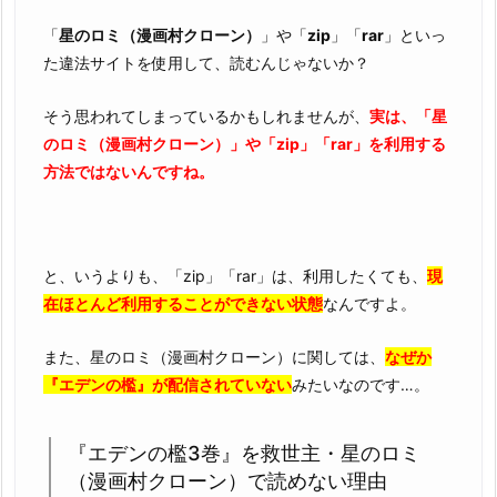
i
「
星のロミ（漫画村クローン）
」や「
zip
」「
rar
」といっ
p
た違法サイトを使用して、読むんじゃないか？
や
r
そう思われてしまっているかもしれませんが、
実は、「星
a
のロミ（漫画村クローン）」や「zip」「rar」を利用する
r
方法ではないんですね。
で
読
め
な
と、いうよりも、「zip」「rar」は、利用したくても、
現
い
在ほとんど利用することができない状態
なんですよ。
理
由
また、星のロミ（漫画村クローン）に関しては、
なぜか
3.
『エデンの檻』が配信されていない
みたいなのです…。
『エ
デ
『エデンの檻3巻』を救世主・星のロミ
ン
（漫画村クローン）で読めない理由
の