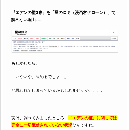
檻
3
『エデンの檻3巻』を「星のロミ（漫画村クローン）」で
巻』
読めない理由…..
を
完
全
無
料
で
もしかしたら、
読
む
「いやいや、読めるでしょ！」
こ
と思われてしまっているかもしれませんが、、、、
と
は、
ゆ
で
実は、調べてみましたところ、
『エデンの檻』に関しては
卵
完全に一切配信されていない状況
なんですね。
を