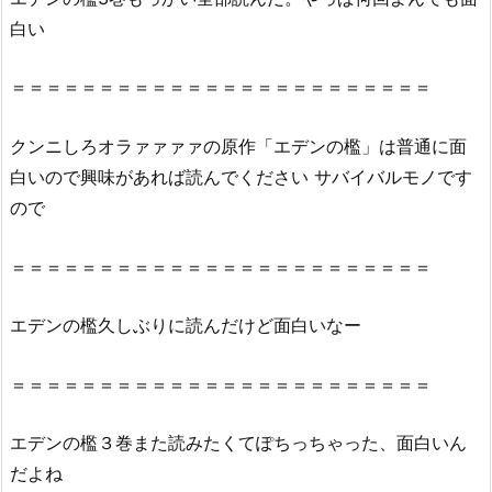
主・
白い
星
の
＝＝＝＝＝＝＝＝＝＝＝＝＝＝＝＝＝＝＝＝＝＝＝＝
ロ
ミ
（漫
クンニしろオラァァァァの原作「エデンの檻」は普通に面
画
白いので興味があれば読んでください サバイバルモノです
村
ので
ク
ロ
＝＝＝＝＝＝＝＝＝＝＝＝＝＝＝＝＝＝＝＝＝＝＝＝
ー
ン）
エデンの檻久しぶりに読んだけど面白いなー
で
読
＝＝＝＝＝＝＝＝＝＝＝＝＝＝＝＝＝＝＝＝＝＝＝＝
め
な
エデンの檻３巻また読みたくてぽちっちゃった、面白いん
い
だよね
理