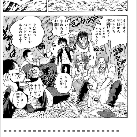
ン
の
檻
3
巻』
の
感
想・
見
ど
こ
ろ
を
紹
介！
2.
『エ
＝＝＝＝＝＝＝＝＝＝＝＝＝＝＝＝＝＝＝＝＝＝＝＝
デ