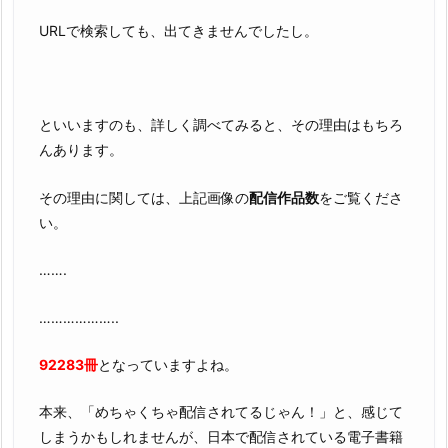
作
URLで検索しても、出てきませんでしたし。
る
よ
り
簡
といいますのも、詳しく調べてみると、その理由はもちろ
単
んあります。
で
す
その理由に関しては、上記画像の
配信作品数
をご覧くださ
3.
い。
1.
そ
…….
の
他
………………..
の
人
92283冊
となっていますよね。
気
本来、「めちゃくちゃ配信されてるじゃん！」と、感じて
漫
しまうかもしれませんが、日本で配信されている電子書籍
画