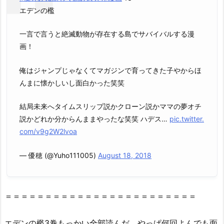
と
エデンの檻
は
で
一言で言うと絶滅動物が存在する島でサバイバルする漫
き
画！
る
の？
俺はジャンプじゃなくてマガジンで育ってきた子やからほ
2.
んまに懐かしいし面白かった笑笑
1.
『エ
結局未来へタイムスリップ説かクローン説かママの夢オチ
デ
説かどれか分からんままやったな笑笑 ハデス…
pic.twitter.
ン
com/v9g2W2lvoa
の
檻
— 優穂 (@Yuho111005)
August 18, 2018
3
巻』
を
＝＝＝＝＝＝＝＝＝＝＝＝＝＝＝＝＝＝＝＝＝＝＝＝
救
世
エデンの檻3巻もっかい全部読んだ。やっぱ何回よんでも面