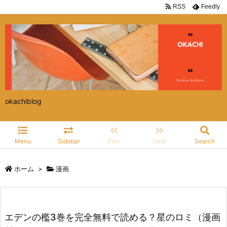
RSS
Feedly
okachiblog
Menu
Sidebar
Prev
Next
Search
ホーム
>
漫画
エデンの檻3巻を完全無料で読める？星のロミ（漫画