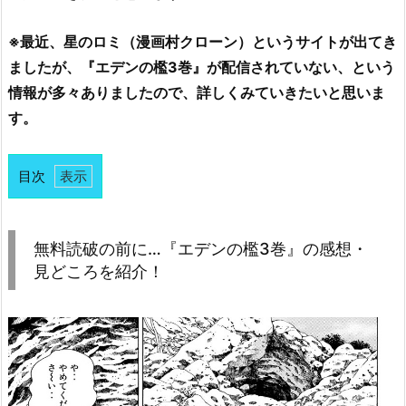
※最近、星のロミ（漫画村クローン）というサイトが出てき
ましたが、『エデンの檻3巻』が配信されていない、という
情報が多々ありましたので、詳しくみていきたいと思いま
す。
目次
1.
無
料
無料読破の前に…『エデンの檻3巻』の感想・
読
見どころを紹介！
破
の
前
に…
『エ
デ