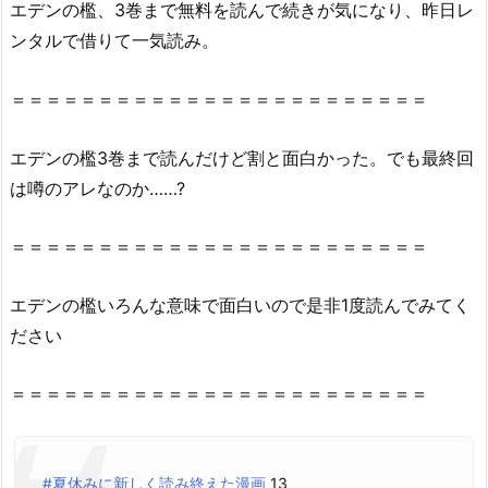
ロ
エデンの檻、3巻まで無料を読んで続きが気になり、昨日レ
ー
ンタルで借りて一気読み。
ン）
や
＝＝＝＝＝＝＝＝＝＝＝＝＝＝＝＝＝＝＝＝＝＝＝＝
z
i
エデンの檻3巻まで読んだけど割と面白かった。でも最終回
p、
は噂のアレなのか……?
r
a
＝＝＝＝＝＝＝＝＝＝＝＝＝＝＝＝＝＝＝＝＝＝＝＝
r
で
全
エデンの檻いろんな意味で面白いので是非1度読んでみてく
ペ
ださい
ー
ジ
＝＝＝＝＝＝＝＝＝＝＝＝＝＝＝＝＝＝＝＝＝＝＝＝
読
む
こ
#夏休みに新しく読み終えた漫画
13