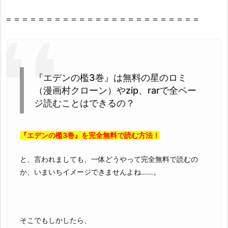
由
2.
＝＝＝＝＝＝＝＝＝＝＝＝＝＝＝＝＝＝＝＝＝＝＝＝
2.
『エ
デ
ン
『エデンの檻3巻』は無料の星のロミ
の
（漫画村クローン）やzip、rarで全ペー
檻
ジ読むことはできるの？
3
巻』
を
『エデンの檻3巻』を完全無料で読む方法！
違
法
と、言われましても、一体どうやって完全無料で読むの
性
か、いまいちイメージできませんよね……。
抜
群
の
z
そこでもしかしたら、