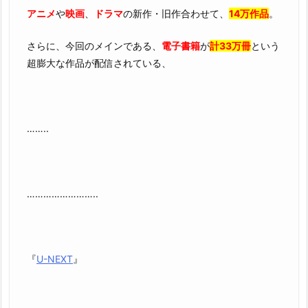
アニメ
や
映画
、
ドラマ
の新作・旧作合わせて、
14万作品
。
さらに、今回のメインである、
電子書籍
が
計33万冊
という
超膨大な作品が配信されている、
……..
……………………..
『
U-NEXT
』