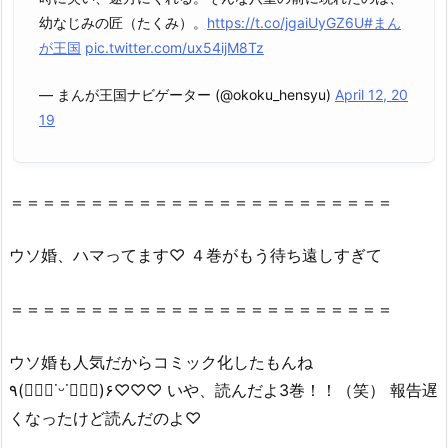
村
幼なじみの匠（たくみ）。
https://t.co/jgaiUyGZ6U
#まん
や
が王国
pic.twitter.com/ux54ijM8Tz
z
— まんが王国ナビゲーター (@okoku_hensyu)
April 12, 20
i
19
p、
r
a
r
＝＝＝＝＝＝＝＝＝＝＝＝＝＝＝＝＝＝＝＝＝＝＝＝
で
全
ウソ婚、ハマってます♡ ４巻がもう待ち遠しすぎて
ペ
ー
＝＝＝＝＝＝＝＝＝＝＝＝＝＝＝＝＝＝＝＝＝＝＝＝
ジ
読
ウソ婚も人気だからコミック化したもんね
む
٩(๑⃙⃘˙ᵕ˙๑⃙⃘)۶♡♡♡ いや、読んだよ3巻！！（笑） 報告遅
こ
くなったけど読んだのよ♡
と
は