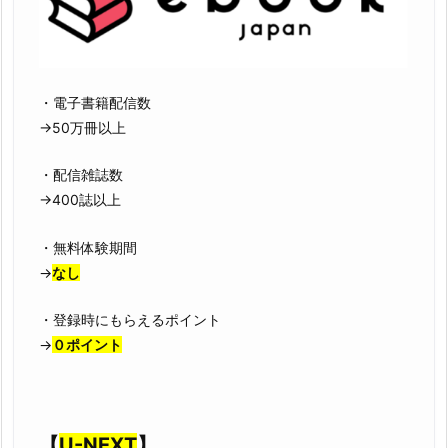
・電子書籍配信数
→50万冊以上
・配信雑誌数
→400誌以上
・無料体験期間
→
なし
・登録時にもらえるポイント
→
０ポイント
【
U-NEXT
】