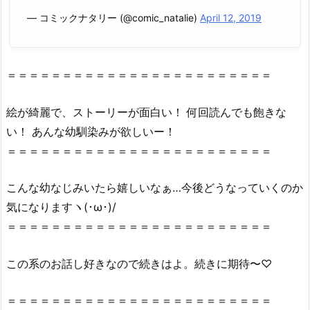
神
様・
— コミックナタリー (@comic_natalie)
April 12, 2019
漫
画
村
＝＝＝＝＝＝＝＝＝＝＝＝＝＝＝＝＝＝＝＝＝＝＝＝
で
読
絵が綺麗で、ストーリーが面白い！ 何回読んでも飽きな
め
い！ あんな幼馴染みが欲しいー！
な
＝＝＝＝＝＝＝＝＝＝＝＝＝＝＝＝＝＝＝＝＝＝＝＝
い
理
こんな幼なじみいたら嬉しいなぁ…今後どうなっていくのか
由
気になりますヽ(･ω･)/
2.
2.
＝＝＝＝＝＝＝＝＝＝＝＝＝＝＝＝＝＝＝＝＝＝＝＝
『ウ
ソ
この系のお話し好きなので続きはよ。続きに期待〜♡
婚
3
＝＝＝＝＝＝＝＝＝＝＝＝＝＝＝＝＝＝＝＝＝＝＝＝