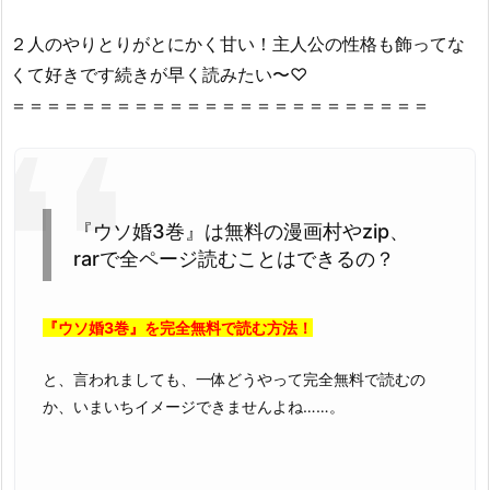
巻』
を
２人のやりとりがとにかく甘い！主人公の性格も飾ってな
違
くて好きです続きが早く読みたい〜♡
法
＝＝＝＝＝＝＝＝＝＝＝＝＝＝＝＝＝＝＝＝＝＝＝＝
性
抜
群
の
z
『ウソ婚3巻』は無料の漫画村やzip、
i
rarで全ページ読むことはできるの？
p
や
『ウソ婚3巻』を完全無料で読む方法！
r
a
と、言われましても、一体どうやって完全無料で読むの
r
か、いまいちイメージできませんよね……。
で
読
め