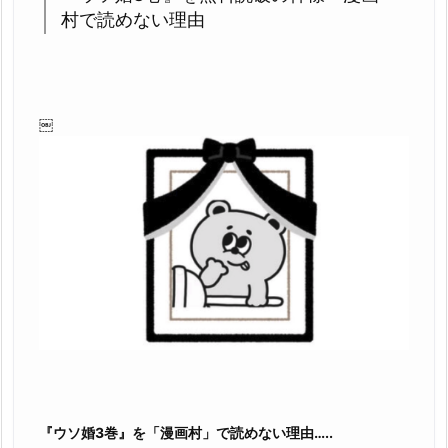
後
村で読めない理由
か
ら
読
む
￼
な
ら
こ
の
サ
イ
ト
が
最
強
で
す
3.
『ウソ婚3巻』を「漫画村」で読めない理由…..