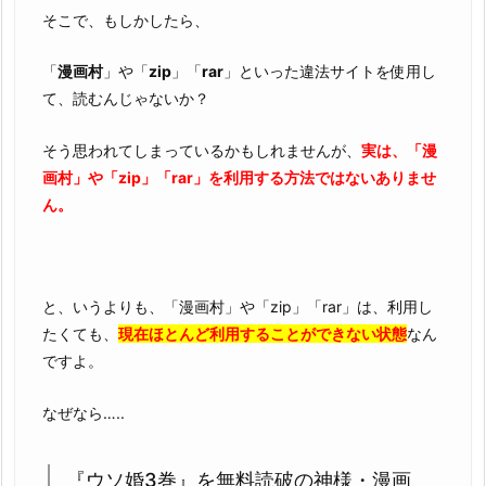
な
そこで、もしかしたら、
い
理
「
漫画村
」や「
zip
」「
rar
」といった違法サイトを使用し
由
て、読むんじゃないか？
3.
『ウ
そう思われてしまっているかもしれませんが、
実は、「漫
ソ
画村」や「zip」「rar」を利用する方法ではないありませ
婚
ん。
3
巻』
を
完
と、いうよりも、「漫画村」や「zip」「rar」は、利用し
全
たくても、
現在ほとんど利用することができない状態
なん
無
ですよ。
料
で
なぜなら…..
１
分
『ウソ婚3巻』を無料読破の神様・漫画