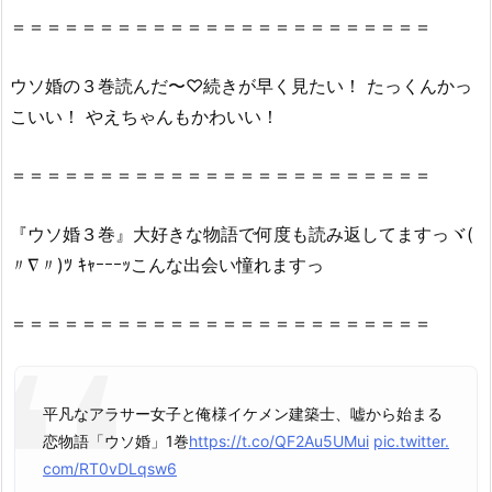
＝＝＝＝＝＝＝＝＝＝＝＝＝＝＝＝＝＝＝＝＝＝＝＝
で
き
る
ウソ婚の３巻読んだ〜♡続きが早く見たい！ たっくんかっ
の？
こいい！ やえちゃんもかわいい！
2.
1.
＝＝＝＝＝＝＝＝＝＝＝＝＝＝＝＝＝＝＝＝＝＝＝＝
『ウ
ソ
『ウソ婚３巻』大好きな物語で何度も読み返してますっヾ(
婚
〃∇〃)ﾂ ｷｬｰｰｰｯこんな出会い憧れますっ
3
巻』
＝＝＝＝＝＝＝＝＝＝＝＝＝＝＝＝＝＝＝＝＝＝＝＝
を
無
料
読
平凡なアラサー女子と俺様イケメン建築士、嘘から始まる
破
恋物語「ウソ婚」1巻
https://t.co/QF2Au5UMui
pic.twitter.
の
com/RT0vDLqsw6