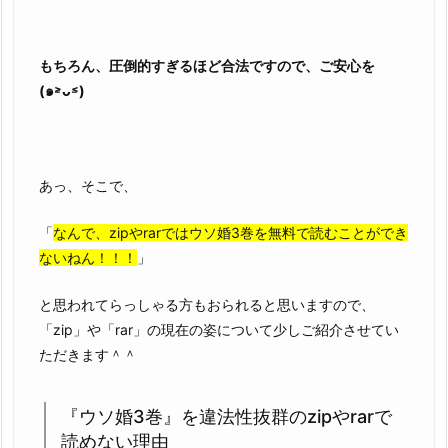
もちろん、圧倒的すぎるほど合法ですので、ご安心を
(๑˃̵ᴗ˂̵)
あっ、そこで、
「
なんで、zipやrarではウソ婚3巻を無料で読むことができ
ないねん！！！
」
と思われてらっしゃる方もおられると思いますので、
「zip」や「rar」の現在の姿について少しご紹介させてい
ただきます＾＾
『ウソ婚3巻』を違法性抜群のzipやrarで
読めない理由