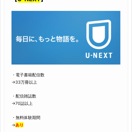
・電子書籍配信数
→33万冊以上
・配信雑誌数
→70誌以上
・無料体験期間
→
あり