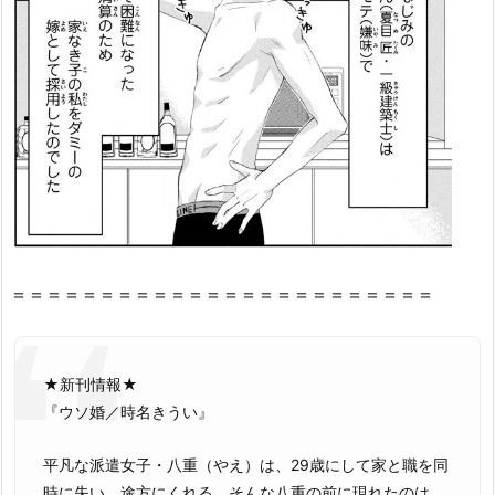
ど
こ
ろ
を
紹
介！
2.
『ウ
ソ
婚
＝＝＝＝＝＝＝＝＝＝＝＝＝＝＝＝＝＝＝＝＝＝＝＝
3
巻』
は
無
★新刊情報★
料
『ウソ婚／時名きうい』
の
漫
平凡な派遣女子・八重（やえ）は、29歳にして家と職を同
画
時に失い、途方にくれる。そんな八重の前に現れたのは、