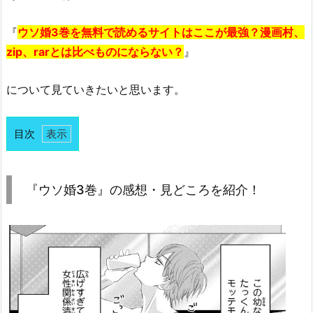
『
ウソ婚3巻を無料で読めるサイトはここが最強？漫画村、
zip、rarとは比べものにならない？
』
について見ていきたいと思います。
目次
1.
『ウ
ソ
『ウソ婚3巻』の感想・見どころを紹介！
婚
3
巻』
の
感
想・
見