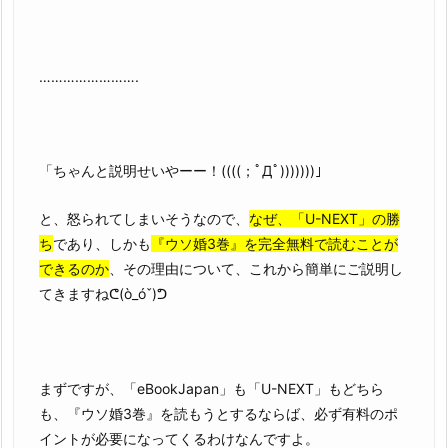
…………………….
「ちゃんと説明せいやーー！((((；ﾟДﾟ)))))))」
と、怒られてしまいそうなので、
なぜ、「U-NEXT」の勝
ち
であり、しかも
『ウソ婚3巻』を完全無料で読むことが
できるのか
、その理由について、これから簡単にご説明し
てきますねᕦ(ò_óˇ)ᕤ
まずですが、「eBookJapan」も「U-NEXT」もどちら
も、『ウソ婚3巻』を読もうとするならば、必ず有料のポ
イントが必要になってくるわけなんですよ。