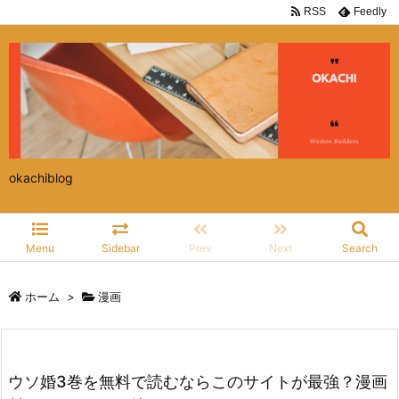
RSS
Feedly
okachiblog
Menu
Sidebar
Prev
Next
Search
ホーム
>
漫画
ウソ婚3巻を無料で読むならこのサイトが最強？漫画