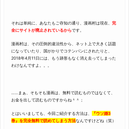
1.
そ
の
それは単純に、あなたもご存知の通り、漫画村は現在、
完
他
全にサイトが廃止されているから
です。
の
人
漫画村は、その圧倒的違法性から、ネット上で大きく話題
気
になっていたり、国がかりでコテンパンにされたりと、
漫
2018年4月11日には、もう跡形もなく消え去ってしまった
画
わけなんですよ。。。
作
品
……まぁ、そもそも漫画は、無料で読むものではなくて、
お金を出して読むものですからね＾＾；
とはいいましても、今回ご紹介する方法は、
『ウソ婚3
巻』を完全無料で読めてしまう方法
なんですけどね（笑）