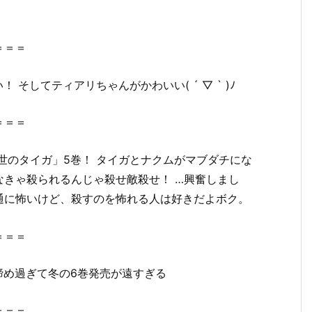
＝＝＝
そしてティアリちゃんがかわいい( ´ ▽ ` )ﾉ
＝＝＝
世のタイガ」5巻！ タイガとナクムがマブダチにな
きゃ殺られるんじゃ殺せ敵殺せ！ …興奮しまし
通に怖いけど、殺すのを怖れる人は好きだよボク。
＝＝＝
締め過ぎて冬の6巻発売が遠すぎる
＝＝＝