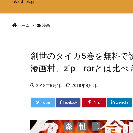
okachiblog
ホーム
>
漫画
創世のタイガ5巻を無料で
漫画村、zip、rarとは比
2019年9月1日
2019年9月2日
Twitter
Facebook
Pin it
LinkedIn