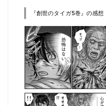
『創
世
『創世のタイガ5巻』の感想
の
タ
イ
ガ
5
巻』
の
感
想・
見
ど
こ
ろ
を
紹
介！