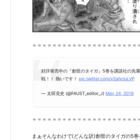
2.
『創
世
の
タ
＝＝＝＝＝＝＝＝＝＝＝＝＝＝＝＝＝＝＝＝＝
イ
ガ
5
巻』
好評発売中の『創世のタイガ』5巻を講談社の先輩
は
戦！！ 熱いです！
pic.twitter.com/xSahcluLVP
無
— 太田克史 (@FAUST_editor_J)
May 24, 2019
料
の
漫
画
＝＝＝＝＝＝＝＝＝＝＝＝＝＝＝＝＝＝＝＝＝
村
や
まぁそんなわけで(どんな訳)創世のタイガの5