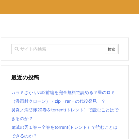
最近の投稿
カラミざかりvol2前編を完全無料で読める？星のロミ
（漫画村クローン）・zip・rar・の代役発見！？
炎炎ノ消防隊20巻をtorrent(トレント）で読むことはで
きるのか？
鬼滅の刃１巻～全巻をtorrent(トレント）で読むことは
できるのか？