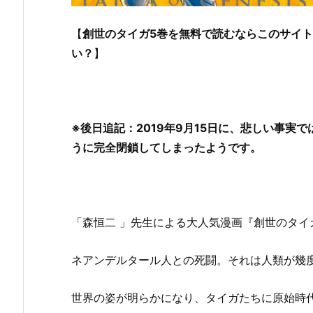
【
創世のタイガ5巻を無料で読むならこのサイトが
い？
】
※後日追記：2019年9月15日に、悲しい事実
うに完全閉鎖してしまったようです。
「森恒二 」先生による大人気漫画『創世のタイ
ネアンデルタール人との死闘。それは人類が幾
世界の姿が明らかになり、タイガたちに原始時