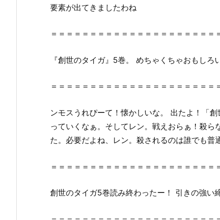
z
要素が出てきましたわね
i
p、
＝＝＝＝＝＝＝＝＝＝＝＝＝＝＝＝＝＝＝＝＝
r
a
『創世のタイガ』5巻。 めちゃくちゃおもしろい！ 
r
で
＝＝＝＝＝＝＝＝＝＝＝＝＝＝＝＝＝＝＝＝＝
全
ペ
ー
ンモスうれぴーて！懐かしいな。 出たよ！「創
ジ
っていくなぁ。そしてレン。戦えおらぁ！殺らな
読
た。必要だよね、レン。殺されるのは誰でも普
む
こ
＝＝＝＝＝＝＝＝＝＝＝＝＝＝＝＝＝＝＝＝＝
と
は
創世のタイガ5巻読み終わったー！ 引きの強い
で
き
＝＝＝＝＝＝＝＝＝＝＝＝＝＝＝＝＝＝＝＝＝