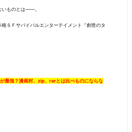
ないものとは――。
本格ＳＦサバイバルエンターテイメント『創世のタ
最強？漫画村、zip、rarとは比べものにならな