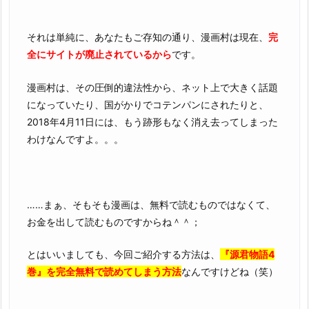
で
す
それは単純に、あなたもご存知の通り、漫画村は現在、
完
3.
全にサイトが廃止されているから
です。
1.
そ
漫画村は、その圧倒的違法性から、ネット上で大きく話題
の
になっていたり、国がかりでコテンパンにされたりと、
他
2018年4月11日には、もう跡形もなく消え去ってしまった
の
わけなんですよ。。。
人
気
漫
……まぁ、そもそも漫画は、無料で読むものではなくて、
画
お金を出して読むものですからね＾＾；
作
品
とはいいましても、今回ご紹介する方法は、
『源君物語4
巻』を完全無料で読めてしまう方法
なんですけどね（笑）