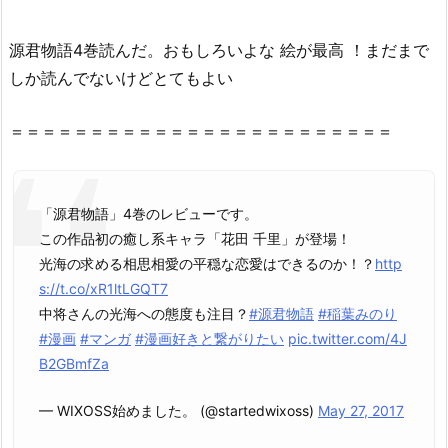
こ
と
源君物語4巻読んだ。おもしろいよな 絵が最高 ！まだまで
は
しか読んでないけどとてもよい
で
き
＝＝＝＝＝＝＝＝＝＝＝＝＝＝＝＝＝＝＝＝＝＝＝＝
る
の？
2.
1.
「源君物語」4巻のレビューです。
『源
この作品初の癒し系キャラ「花田 千里」が登場！
君
光海の求める相思相愛の平穏な恋愛はできるのか！？
http
物
s://t.co/xR1ltLGQT7
語
中将さんの光海への態度も注目？
#源君物語
#稲葉みのり
4
#漫画
#マンガ
#漫画好きと繋がりたい
pic.twitter.com/4J
巻』
B2GBmfZa
を
— WIXOSS始めました。 (@startedwixoss)
May 27, 2017
無
料