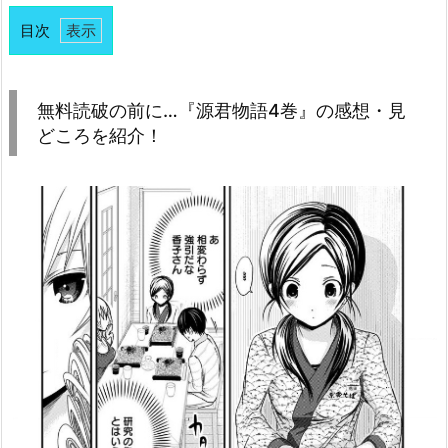
目次
1.
無
料
無料読破の前に…『源君物語4巻』の感想・見
読
どころを紹介！
破
の
前
に…
『源
君
物
語
4
巻』
の
感