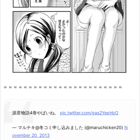
想・
見
ど
こ
ろ
を
紹
介！
2.
『源
君
＝＝＝＝＝＝＝＝＝＝＝＝＝＝＝＝＝＝＝＝＝＝＝＝
物
語
4
巻』
源君物語4巻やばいね。
pic.twitter.com/gas2YephbO
は
— マルチキ@冬コミ申し込みました (@maruchicken20)
N
無
ovember 20, 2013
料