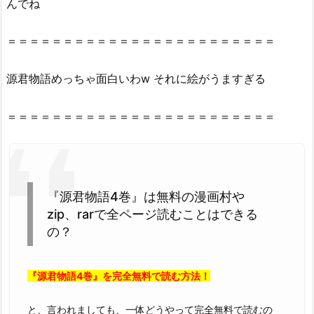
んでね
君
物
＝＝＝＝＝＝＝＝＝＝＝＝＝＝＝＝＝＝＝＝＝＝＝＝
語
4
源君物語めっちゃ面白いわw それに絵がうますぎる
巻』
を
＝＝＝＝＝＝＝＝＝＝＝＝＝＝＝＝＝＝＝＝＝＝＝＝
違
法
性
抜
群
『源君物語4巻』は無料の漫画村や
の
zip、rarで全ページ読むことはできる
z
の？
i
p
や
『源君物語4巻』を完全無料で読む方法！
r
と、言われましても、一体どうやって完全無料で読むの
a