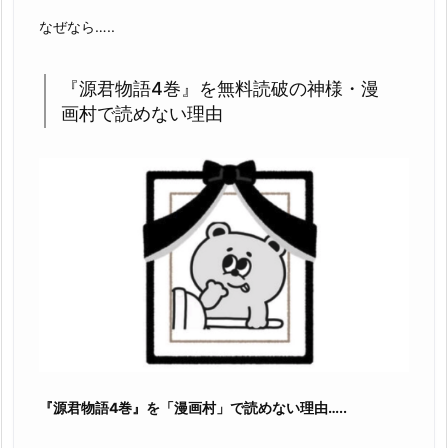
無
なぜなら…..
料
で
『源君物語4巻』を無料読破の神様・漫
読
画村で読めない理由
む
こ
と
は、
ゆ
で
卵
を
作
る
よ
り
『源君物語4巻』を「漫画村」で読めない理由…..
簡
単