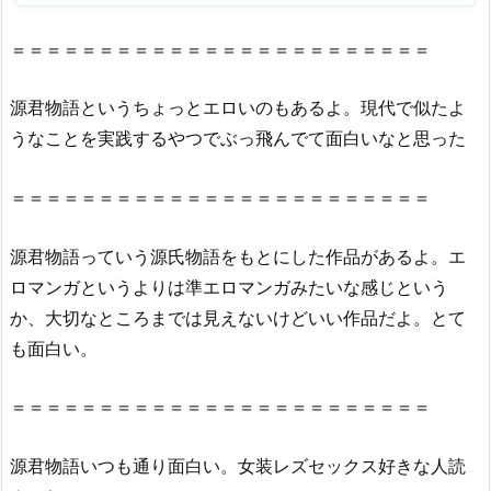
読
破
＝＝＝＝＝＝＝＝＝＝＝＝＝＝＝＝＝＝＝＝＝＝＝＝
の
神
源君物語というちょっとエロいのもあるよ。現代で似たよ
様・
うなことを実践するやつでぶっ飛んでて面白いなと思った
漫
画
＝＝＝＝＝＝＝＝＝＝＝＝＝＝＝＝＝＝＝＝＝＝＝＝
村
で
源君物語っていう源氏物語をもとにした作品があるよ。エ
読
ロマンガというよりは準エロマンガみたいな感じという
め
か、大切なところまでは見えないけどいい作品だよ。とて
な
い
も面白い。
理
由
＝＝＝＝＝＝＝＝＝＝＝＝＝＝＝＝＝＝＝＝＝＝＝＝
2.
2.
源君物語いつも通り面白い。女装レズセックス好きな人読
『源