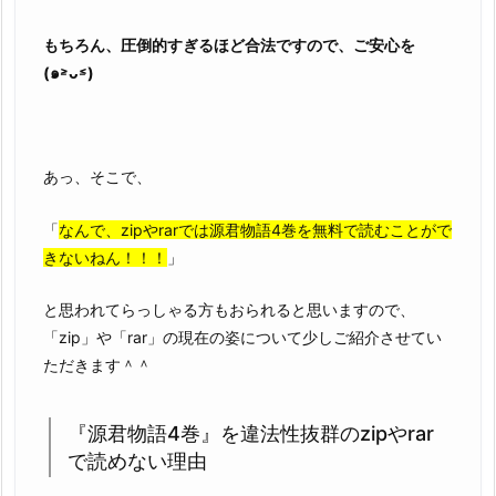
もちろん、圧倒的すぎるほど合法ですので、ご安心を
(๑˃̵ᴗ˂̵)
あっ、そこで、
「
なんで、zipやrarでは源君物語4巻を無料で読むことがで
きないねん！！！
」
と思われてらっしゃる方もおられると思いますので、
「zip」や「rar」の現在の姿について少しご紹介させてい
ただきます＾＾
『源君物語4巻』を違法性抜群のzipやrar
で読めない理由