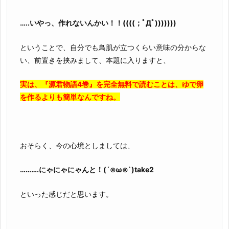
…..いやっ、作れないんかい！！((((；ﾟДﾟ)))))))
ということで、自分でも鳥肌が立つくらい意味の分からな
い、前置きを挟みまして、本題に入りますと、
実は、『源君物語4巻』を完全無料で読むことは、ゆで卵
を作るよりも簡単なんですね。
おそらく、今の心境としましては、
……….にゃにゃにゃんと！(´⊙ω⊙`)take2
といった感じだと思います。