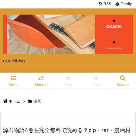
RSS
Feedly
okachiblog
Menu
Sidebar
Prev
Next
Search
ホーム
>
漫画
源君物語4巻を完全無料で読める？zip・rar・漫画村