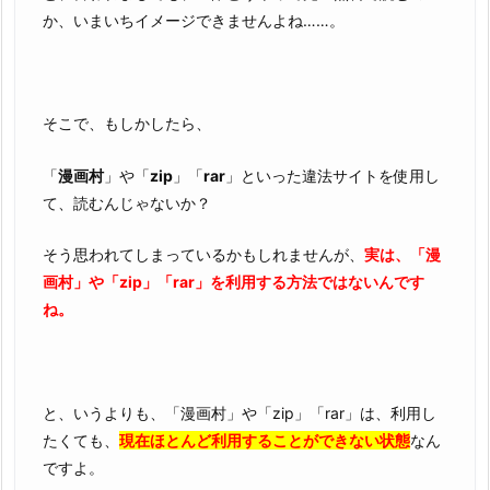
か、いまいちイメージできませんよね……。
r
で
読
め
そこで、もしかしたら、
な
い
「
漫画村
」や「
zip
」「
rar
」といった違法サイトを使用し
理
て、読むんじゃないか？
由
3.
そう思われてしまっているかもしれませんが、
実は、「漫
『源
画村」や「zip」「rar」を利用する方法ではないんです
君
ね。
物
語
4
巻』
と、いうよりも、「漫画村」や「zip」「rar」は、利用し
を
たくても、
現在ほとんど利用することができない状態
なん
完
ですよ。
全