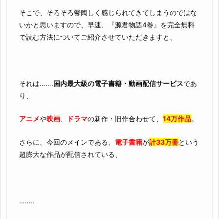
そこで、そろそろ鬱陶しく感じられてきてしまうのではな
いかと思いますので、早速、『源君物語4巻』を完全無料
で読む方法についてご紹介させていただきますと、
それは…….
国内最大級の電子書籍・動画配信サービス
であ
り、
アニメ
や
映画
、
ドラマ
の新作・旧作合わせて、
14万作品
。
さらに、今回のメインである、
電子書籍
が
計33万冊
という
超膨大な作品が配信されている、
……..