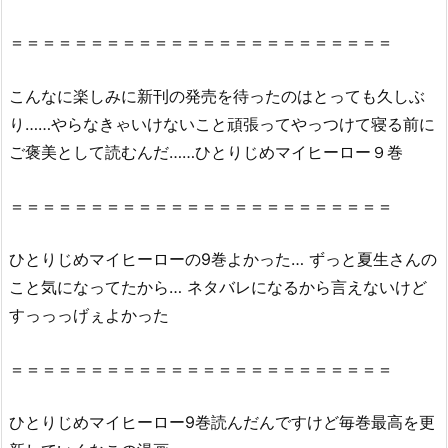
む
こ
＝＝＝＝＝＝＝＝＝＝＝＝＝＝＝＝＝＝＝＝＝＝＝＝
と
は
こんなに楽しみに新刊の発売を待ったのはとっても久しぶ
で
り……やらなきゃいけないこと頑張ってやっつけて寝る前に
き
ご褒美として読むんだ……ひとりじめマイヒーロー９巻
る
の？
2.
＝＝＝＝＝＝＝＝＝＝＝＝＝＝＝＝＝＝＝＝＝＝＝＝
1.
『ひ
ひとりじめマイヒーローの9巻よかった… ずっと夏生さんの
と
こと気になってたから… ネタバレになるから言えないけど
り
すっっっげぇよかった
じ
め
＝＝＝＝＝＝＝＝＝＝＝＝＝＝＝＝＝＝＝＝＝＝＝＝
マ
イ
ひとりじめマイヒーロー9巻読んだんですけど毎巻最高を更
ヒ