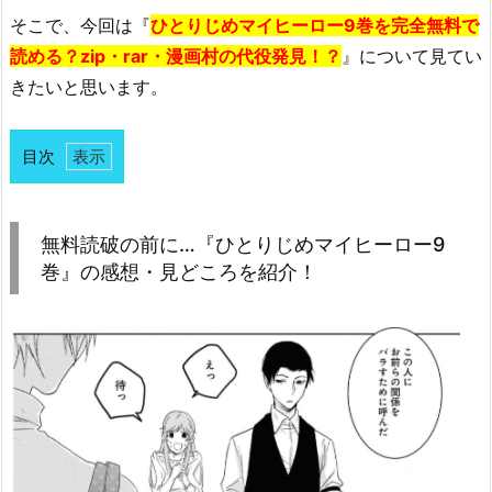
そこで、今回は『
ひとりじめマイヒーロー9巻を完全無料で
読める？zip・rar・漫画村の代役発見！？
』について見てい
きたいと思います。
目次
1.
無
料
無料読破の前に…『ひとりじめマイヒーロー9
読
巻』の感想・見どころを紹介！
破
の
前
に…
『ひ
と
り
じ