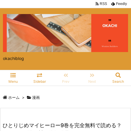
RSS
Feedly
okachiblog
Menu
Sidebar
Prev
Next
Search
ホーム
>
漫画
ひとりじめマイヒーロー9巻を完全無料で読める？