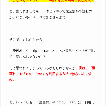
め
な
と、言われましても、一体どうやって完全無料で読むの
い
か、いまいちイメージできませんよね……。
理
由
2.
2.
そこで、もしかしたら、
『ひ
と
「
漫画村
」や「
zip
」「
rar
」といった違法サイトを使用し
り
て、読むんじゃないか？
じ
め
そう思われてしまっているかもしれませんが、
実は、「漫
マ
画村」や「zip」「rar」を利用する方法ではないんです
イ
ね。
ヒ
ー
ロ
ー
と、いうよりも、「漫画村」や「zip」「rar」は、利用し