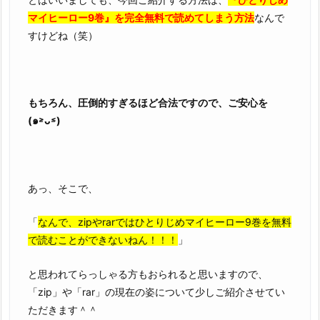
巻』
マイヒーロー9巻』を完全無料で読めてしまう方法
なんで
を
すけどね（笑）
完
全
無
料
もちろん、圧倒的すぎるほど合法ですので、ご安心を
で
(๑˃̵ᴗ˂̵)
読
む
こ
と
あっ、そこで、
は、
「
なんで、zipやrarではひとりじめマイヒーロー9巻を無料
ゆ
で読むことができないねん！！！
」
で
卵
と思われてらっしゃる方もおられると思いますので、
を
「zip」や「rar」の現在の姿について少しご紹介させてい
作
ただきます＾＾
る