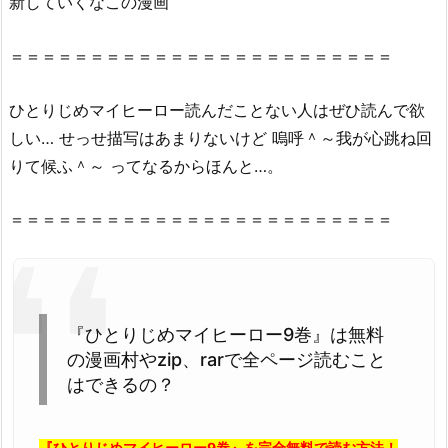
新していくなこの漫画
ー
ロ
ー
＝＝＝＝＝＝＝＝＝＝＝＝＝＝＝＝＝＝＝＝＝＝＝＝
9
巻』
ひとりじめマイヒーロー読んだことない人はぜひ読んで欲
を
しい… せっせ描写はあまりないけど 嗚呼＾～我が心跳ね回
無
りて候ふ＾～ ってなるからほんと…。
料
読
＝＝＝＝＝＝＝＝＝＝＝＝＝＝＝＝＝＝＝＝＝＝＝＝
破
の
神
様・
漫
『ひとりじめマイヒーロー9巻』は無料
画
の漫画村やzip、rarで全ページ読むこと
村
はできるの？
で
読
『ひとりじめマイヒーロー9巻』を完全無料で読む方法！