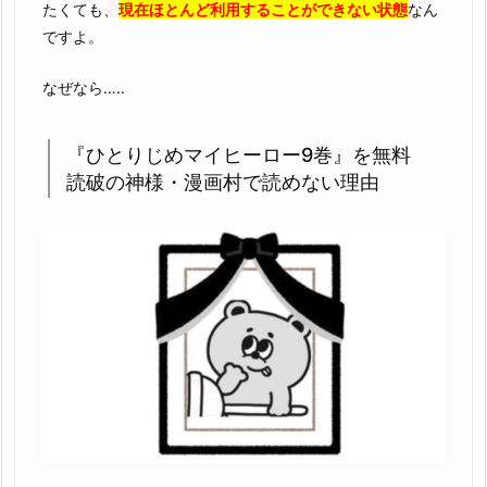
9
たくても、
現在ほとんど利用することができない状態
なん
巻』
ですよ。
を
なぜなら…..
違
法
性
『ひとりじめマイヒーロー9巻』を無料
抜
読破の神様・漫画村で読めない理由
群
の
z
i
p
や
r
a
r
で
読