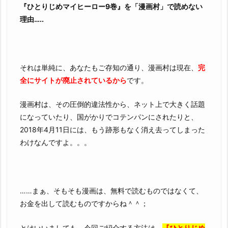
め
『ひとりじめマイヒーロー9巻』を「漫画村」で読めない
な
理由…..
い
理
由
それは単純に、あなたもご存知の通り、漫画村は現在、
完
3.
全にサイトが廃止されているから
です。
『ひ
と
漫画村は、その圧倒的違法性から、ネット上で大きく話題
り
になっていたり、国がかりでコテンパンにされたりと、
じ
2018年4月11日には、もう跡形もなく消え去ってしまった
め
わけなんですよ。。。
マ
イ
ヒ
ー
……まぁ、そもそも漫画は、無料で読むものではなくて、
ロ
お金を出して読むものですからね＾＾；
ー
9
とはいいましても、今回ご紹介する方法は、
『ひとりじめ