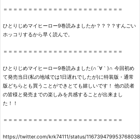
の
＝＝＝＝＝＝＝＝＝＝＝＝＝＝＝＝＝＝＝＝＝＝＝＝
漫
画
ひとりじめマイヒーロー9巻読みましたか？？？？すんごい
村
ホッコリするから早く読んで。
や
z
＝＝＝＝＝＝＝＝＝＝＝＝＝＝＝＝＝＝＝＝＝＝＝＝
i
p、
ひとりじめマイヒーロー9巻読みました(∩´∀｀)∩ 今回初め
r
て発売当日(私の地域では1日遅れでしたが)に特装版・通常
a
版どちらとも買うことができとても嬉しいです！ 他の読者
r
で
の皆様と発売までの楽しみを共感することが出来まし
全
た！！
ペ
ー
＝＝＝＝＝＝＝＝＝＝＝＝＝＝＝＝＝＝＝＝＝＝＝＝
ジ
読
https://twitter.com/krk74111/status/11673947995376803