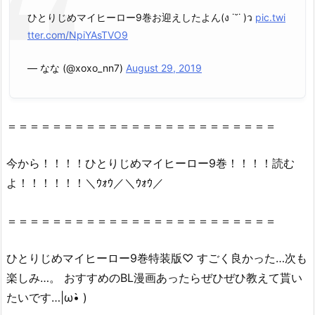
介！
ひとりじめマイヒーロー9巻お迎えしたよん(ง ˙˘˙ )ว
pic.twi
2.
tter.com/NpiYAsTVO9
『ひ
— なな︎︎︎︎︎︎ (@xoxo_nn7)
August 29, 2019
と
り
じ
め
＝＝＝＝＝＝＝＝＝＝＝＝＝＝＝＝＝＝＝＝＝＝＝＝
マ
イ
今から！！！！ひとりじめマイヒーロー9巻！！！！読む
ヒ
よ！！！！！！＼ｳｫｳ／＼ｳｫｳ／
ー
ロ
＝＝＝＝＝＝＝＝＝＝＝＝＝＝＝＝＝＝＝＝＝＝＝＝
ー
9
ひとりじめマイヒーロー9巻特装版♡ すごく良かった…次も
巻』
楽しみ…。 おすすめのBL漫画あったらぜひぜひ教えて貰い
は
たいです…|ω•̀ )
無
料