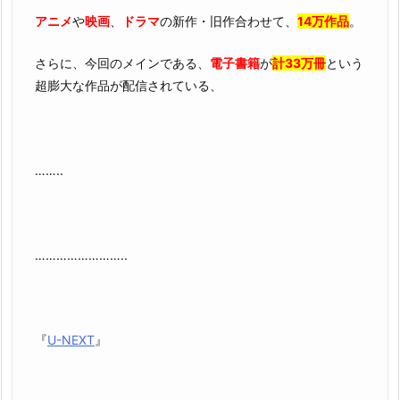
アニメ
や
映画
、
ドラマ
の新作・旧作合わせて、
14万作品
。
さらに、今回のメインである、
電子書籍
が
計33万冊
という
超膨大な作品が配信されている、
……..
……………………..
『
U-NEXT
』