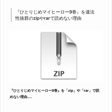
よ
り
『ひとりじめマイヒーロー9巻』を違法
簡
性抜群のzipやrarで読めない理由
単
で
す
3.
1.
そ
の
他
の
人
気
『ひとりじめマイヒーロー9巻』を「zip」や「rar」で読
漫
めない理由…..
画
作
品