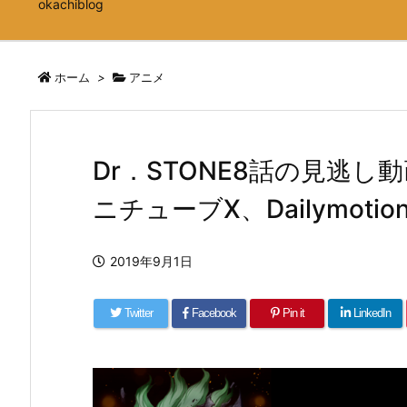
okachiblog
ホーム
>
アニメ
Dr．STONE8話の見逃し動
ニチューブX、Dailymoti
2019年9月1日
Twitter
Facebook
Pin it
LinkedIn