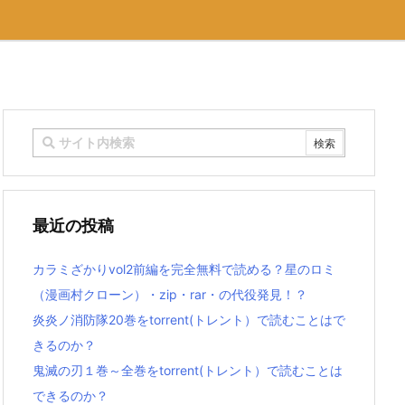
最近の投稿
カラミざかりvol2前編を完全無料で読める？星のロミ
（漫画村クローン）・zip・rar・の代役発見！？
炎炎ノ消防隊20巻をtorrent(トレント）で読むことはで
きるのか？
鬼滅の刃１巻～全巻をtorrent(トレント）で読むことは
できるのか？