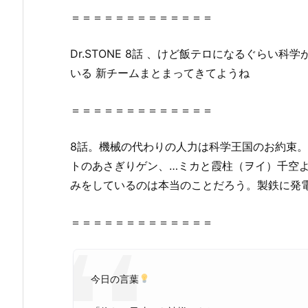
ど
＝＝＝＝＝＝＝＝＝＝＝＝＝
こ
ろ
Dr
.
STONE
8話
、けど飯テロになるぐらい科学
2.
いる 新チームまとまってきてようね
D
r．
＝＝＝＝＝＝＝＝＝＝＝＝＝
S
T
8話
。機械の代わりの人力は科学王国のお約束。
O
N
トのあさぎりゲン、…ミカと霞柱（ヲイ）千空
E
みをしているのは本当のことだろう。製鉄に発
8
話
＝＝＝＝＝＝＝＝＝＝＝＝＝
を
無
料
今日の言葉
視
聴！