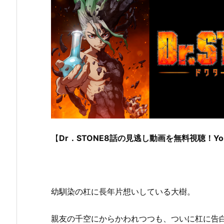
【
Dr．STONE8話の見逃し動画を無料視聴！YouT
幼馴染の杠に長年片想いしている大樹。
親友の千空にからかわれつつも、ついに杠に告