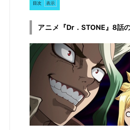
目次
1.
ア
ニ
アニメ『Dr．STONE』8
メ
『D
r．
S
T
O
N
E』
8
話
の
感
想・
見