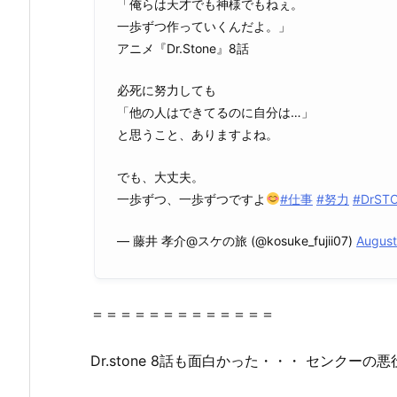
「俺らは天才でも神様でもねぇ。
Y
一歩ずつ作っていくんだよ。」
o
アニメ『Dr.Stone』8話
u
T
必死に努力しても
u
「他の人はできてるのに自分は…」
b
と思うこと、ありますよね。
e,
ア
でも、大丈夫。
ニ
一歩ずつ、一歩ずつですよ
#仕事
#努力
#DrST
チ
ュ
— 藤井 孝介@スケの旅 (@kosuke_fujii07)
August
ー
ブ
X、
＝＝＝＝＝＝＝＝＝＝＝＝＝
D
a
Dr
.
stone
8話も面白かった・・・ センクーの悪
i
l