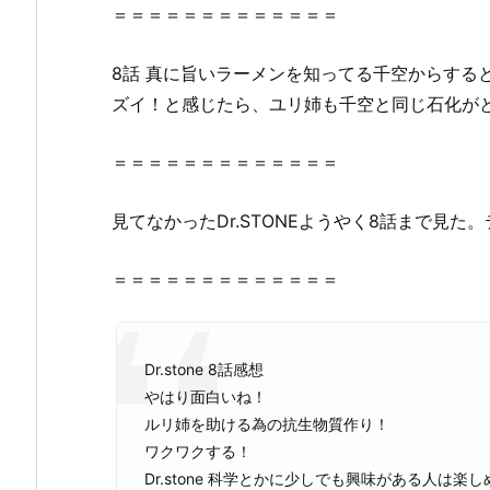
＝＝＝＝＝＝＝＝＝＝＝＝＝
y
m
8話
真に旨いラーメンを知ってる千空からすると
o
t
ズイ！と感じたら、ユリ姉も千空と同じ石化が
i
o
＝＝＝＝＝＝＝＝＝＝＝＝＝
n
に
見てなかった
Dr
.STONEようやく8話まで見た
あ
る？
＝＝＝＝＝＝＝＝＝＝＝＝＝
2.
1.
D
Dr.stone 8話感想
r．
やはり面白いね！
S
ルリ姉を助ける為の抗生物質作り！
T
ワクワクする！
O
Dr.stone 科学とかに少しでも興味がある人は楽
N