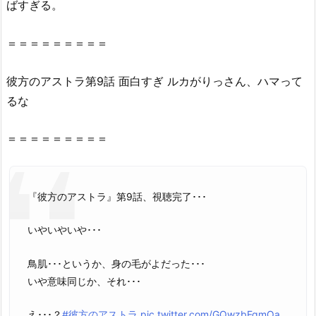
ばすぎる。
の
ア
ス
＝＝＝＝＝＝＝＝＝
ト
ラ
彼方
の
アストラ
第
9話
面白すぎ ルカがりっさん、ハマって
9
るな
話
を
＝＝＝＝＝＝＝＝＝
無
料
視
『彼方のアストラ』第9話、視聴完了･･･
聴！
Y
いやいやいや･･･
o
u
鳥肌･･･というか、身の毛がよだった･･･
T
いや意味同じか、それ･･･
u
b
え･･･？
#彼方のアストラ
pic.twitter.com/GQwzbFqmOa