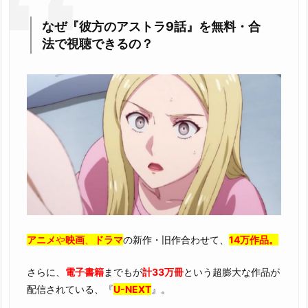
なぜ『彼方のアストラ9話』を無料・合
法で視聴できるの？
アニメ
や
映画
、
ドラマ
の新作・旧作合わせて、
14万作品。
さらに、
電子書籍
までもが
計33万冊
という超膨大な作品が
配信されている、『
U-NEXT
』。