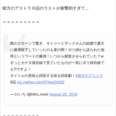
n
彼方
の
アストラ
９話
の
ラストが衝撃的すぎて…
に
あ
＝＝＝＝＝＝＝＝＝
る？
2.
1.
彼
親のクローンで驚き、キトリーとザックさんの結婚で盛大
方
に爆弾投下していったのも束の間！ポリ姉から語られた地
の
球というワードの爆弾！いつから錯覚させられていた？w
ア
ずっとカナタ達目線で見ていたものが一気にポリ姉目線で
ス
え⁈ですよ！
ト
タイトルの意味も回収する唸る回収劇！
#彼方のアストラ
ラ
9話
pic.twitter.com/97lmpGn1EE
9
話
— ひいろ (@hiiro_now)
August 29, 2019
は
Y
o
＝＝＝＝＝＝＝＝＝