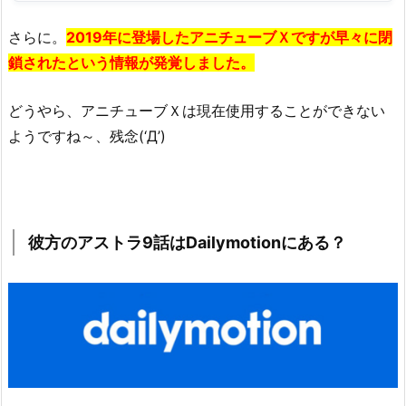
無
さらに。
2019年に登場したアニチューブＸですが早々に閉
料・
鎖されたという情報が発覚しました。
合
法
どうやら、アニチューブＸは現在使用することができない
で
視
ようですね～、残念(‘Д’)
聴
で
き
る
彼方のアストラ9話はDailymotionにある？
の？
3.
2.
人
気
漫
画
作