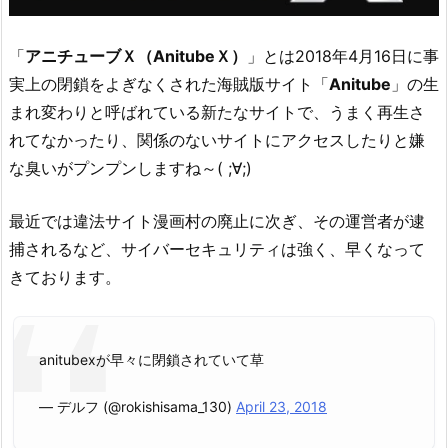
見
る
「
アニチューブＸ（AnitubeＸ）
」とは2018年4月16日に事
方
実上の閉鎖をよぎなくされた海賊版サイト「
Anitube
」の生
法
まれ変わりと呼ばれている新たなサイトで、うまく再生さ
3.
れてなかったり、関係のないサイトにアクセスしたりと嫌
1.
な臭いがプンプンしますね～( ;∀;)
な
ぜ
最近では違法サイト漫画村の廃止に次ぎ、その運営者が逮
『彼
方
捕されるなど、サイバーセキュリティは強く、早くなって
の
きております。
ア
ス
ト
anitubexが早々に閉鎖されていて草
ラ
9
— デルフ (@rokishisama_130)
April 23, 2018
話』
を