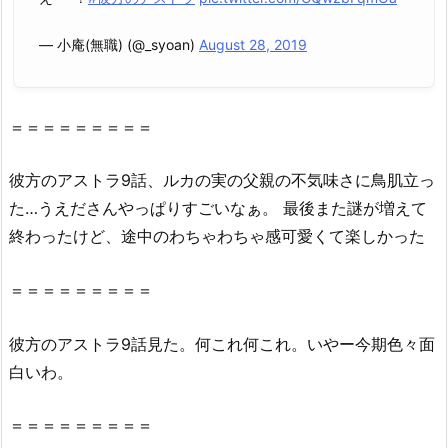
e,
ア
— 小庵(無職) (@_syoan)
August 28, 2019
ニ
チ
ュ
＝＝＝＝＝＝＝＝＝
ー
ブ
彼方
の
アストラ
9話
、ルカの実の父親の不気味さに鳥肌立っ
X、
た…うえださんやっぱりすごいなぁ。 最後また謎が増えて
D
a
終わったけど、途中のわちゃわちゃ感可愛くて楽しかった
i
l
＝＝＝＝＝＝＝＝＝
y
m
彼方
の
アストラ
9話
見た。何これ何これ。いやー今期色々面
o
白いわ。
t
i
＝＝＝＝＝＝＝＝＝
o