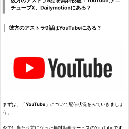
彼方のアストラ9話を無料視聴！YouTube,アニ
話
チューブX、Dailymotionにある？
は
ア
ニ
彼方のアストラ9話はYouTubeにある？
チ
ュ
ー
ブ
Ｘ
に
あ
る？
2.
3.
まずは、「
YouTube
」について配信状況をみていきましょ
彼
う。
方
の
ア
今では当たり前になった無料動画サービスのYouTubeです