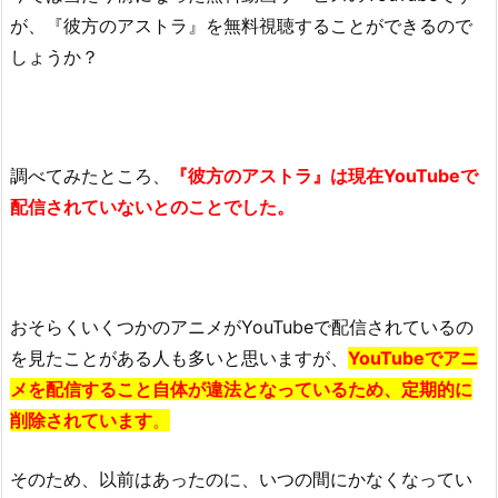
ス
が、『彼方のアストラ』を無料視聴することができるので
ト
しょうか？
ラ
9
話
は
調べてみたところ、
『彼方のアストラ』は現在YouTubeで
D
配信されていないとのことでした。
a
i
l
y
m
おそらくいくつかのアニメがYouTubeで配信されているの
o
を見たことがある人も多いと思いますが、
YouTubeでアニ
t
メを配信すること自体が違法となっているため、定期的に
i
削除されています
。
o
n
そのため、以前はあったのに、いつの間にかなくなってい
に