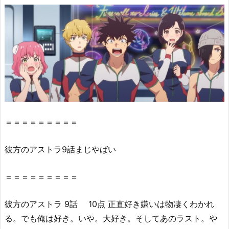
方
の
ア
ス
ト
ラ』
9
話
の
感
＝＝＝＝＝＝＝＝＝
想・
見
彼方
の
アストラ
9話
まじやばい
ど
こ
＝＝＝＝＝＝＝＝＝
ろ
2.
彼方
の
アストラ
9話
10点 正直好き嫌いは物凄くわかれ
彼
る。でも俺は好き。いや。大好き。そしてあのラスト。や
方