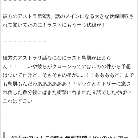
u
T
彼方
の
アストラ
第
9話
、話のメインになる大きな伏線回収さ
u
れて驚いてたのに！ラストにもう一つ伏線が!!
b
e
＝＝＝＝＝＝＝＝＝
に
あ
彼方
の
アストラ
９話
なになにラスト鳥肌が止まら
る？
2.
ん！！！！いや彼らがクローンってのはルカの件から予想
2.
はついてたけど、そもそもの星が……！！ああああどこまで
彼
も鳥肌もんだわああああああ！！ザックとキトリーに癒さ
方
れ倒した数分後にはまた衝撃に呑まれた
９話
でしたやばい
の
これはすごい
ア
ス
＝＝＝＝＝＝＝＝＝
ト
ラ
9