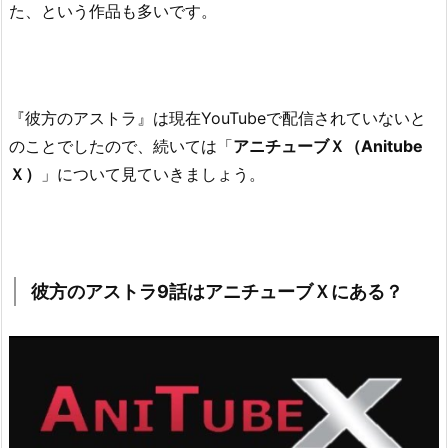
た、という作品も多いです。
あ
る？
3.
『彼
『彼方のアストラ』は現在YouTubeで配信されていないと
方
の
のことでしたので、続いては「
アニチューブＸ（Anitube
ア
Ｘ）
」について見ていきましょう。
ス
ト
ラ
9
彼方のアストラ9話はアニチューブＸにある？
話』
を
無
料・
合
法
で