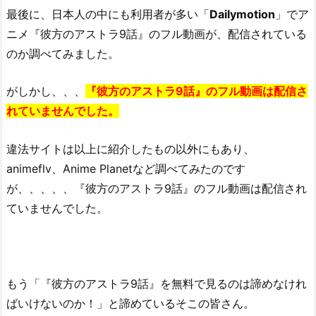
最後に、日本人の中にも利用者が多い「
Dailymotion
」でア
品
ニメ『彼方のアストラ9話』のフル動画が、配信されている
は
のか調べてみました。
こ
ち
ら
がしかし、、、
『
彼方のアストラ9話』のフル動画は配信さ
れていませんでした。
違法サイトは以上に紹介したもの以外にもあり、
animeflv、
Anime Planetなど調べてみたのです
が、、、、、
『彼方のアストラ9話』のフル動画は配信され
ていませんでした。
もう「
『彼方のアストラ9話』を無料で見るのは諦めなけれ
ばいけないのか！」
と諦めているそこの皆さん。