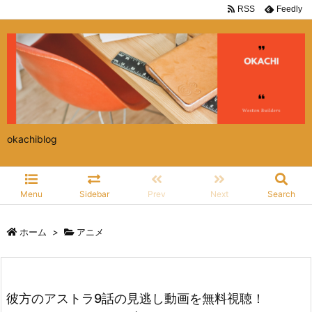
RSS
Feedly
okachiblog
Menu
Sidebar
Prev
Next
Search
ホーム
>
アニメ
彼方のアストラ9話の見逃し動画を無料視聴！