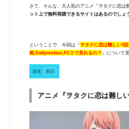
さて、そんな、大人気のアニメ『ヲタクに恋は
ット上で無料視聴できるサイトはあるのでしょ
ということで、今回は『
ヲタクに恋は難しい1
画,Dailymotion,FC２で見れるの？
』について
目次
1.
ア
ニ
アニメ『ヲタクに恋は難し
メ
『ヲ
タ
ク