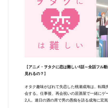
【
アニメ・ヲタクに恋は難しい1話～全話フル動画を無
見れるの？
】
オタク趣味がばれて失恋した桃瀬成海は、転職
会する。仕事後、再会祝いの居酒屋で一緒にゲ
2人。連日の酒の席で男の愚痴を語る成海に宏嵩