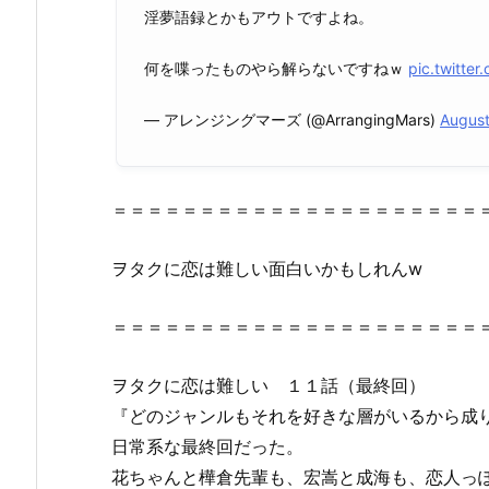
恋
淫夢語録とかもアウトですよね。
は
難
何を喋ったものやら解らないですねｗ
pic.twitte
し
い
— アレンジングマーズ (@ArrangingMars)
August
1
話
～
＝＝＝＝＝＝＝＝＝＝＝＝＝＝＝＝＝＝＝＝＝
全
話
ヲタクに恋は難しい面白いかもしれんw
フ
ル
＝＝＝＝＝＝＝＝＝＝＝＝＝＝＝＝＝＝＝＝＝
動
画
ヲタクに恋は難しい １１話（最終回）
を
無
『どのジャンルもそれを好きな層がいるから成
料
日常系な最終回だった。
視
花ちゃんと樺倉先輩も、宏嵩と成海も、恋人っ