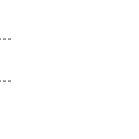
＝＝＝
＝＝＝