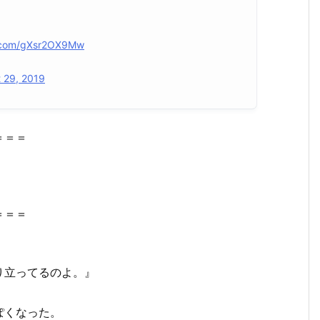
r.com/gXsr2OX9Mw
 29, 2019
＝＝＝
＝＝＝
り立ってるのよ。』
ぽくなった。