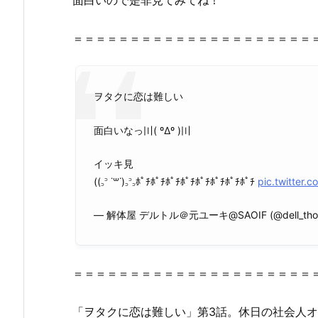
F
C
＝＝＝＝＝＝＝＝＝＝＝＝＝＝＝＝＝＝＝＝＝
２
に
あ
る？
ヲタクに恋は難しい
2.
1.
面白いなっ〣( ºΔº )〣
ヲ
イッキ見
タ
((꜆꜄ ˙꒳˙)꜆꜄꜆ﾎﾟﾁﾎﾟﾁﾎﾟﾁﾎﾟﾁﾎﾟﾁﾎﾟﾁﾎﾟﾁﾎﾟﾁ
pic.twitter.
ク
に
— 解体屋 デルトル＠元ユーキ@SAOIF (@dell_tho
恋
は
難
し
＝＝＝＝＝＝＝＝＝＝＝＝＝＝＝＝＝＝＝＝＝
い
1
「ヲタクに恋は難しい」第3話。休日の社会人