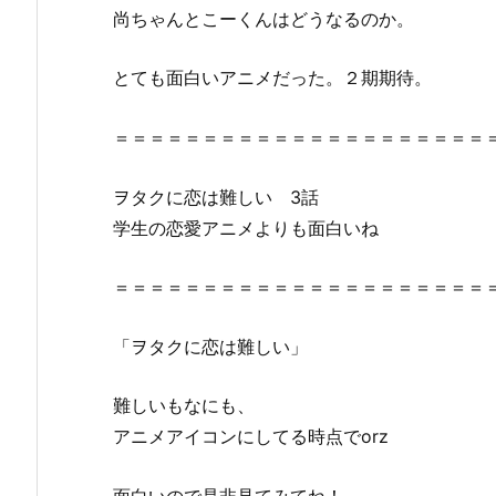
聴！
尚ちゃんとこーくんはどうなるのか。
ひ
ま
とても面白いアニメだった。２期期待。
わ
り
＝＝＝＝＝＝＝＝＝＝＝＝＝＝＝＝＝＝＝＝＝
動
画，
ヲタクに恋は難しい 3話
Ｄ
学生の恋愛アニメよりも面白いね
a
i
l
＝＝＝＝＝＝＝＝＝＝＝＝＝＝＝＝＝＝＝＝＝
y
m
「ヲタクに恋は難しい」
o
t
難しいもなにも、
i
アニメアイコンにしてる時点でorz
o
n，
面白いので是非見てみてね！