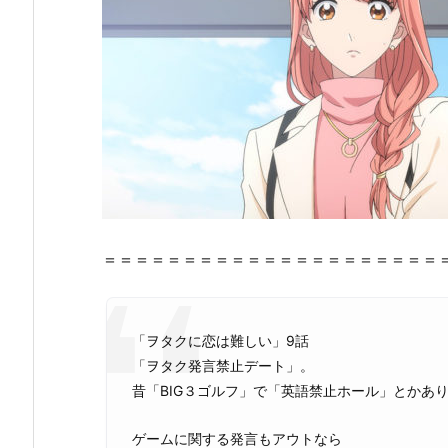
に
恋
は
難
し
い』
の
感
想・
見
ど
＝＝＝＝＝＝＝＝＝＝＝＝＝＝＝＝＝＝＝＝＝
こ
ろ
2.
「ヲタクに恋は難しい」9話
ヲ
「ヲタク発言禁止デート」。
タ
昔「BIG３ゴルフ」で「英語禁止ホール」とかあ
ク
に
ゲームに関する発言もアウトなら