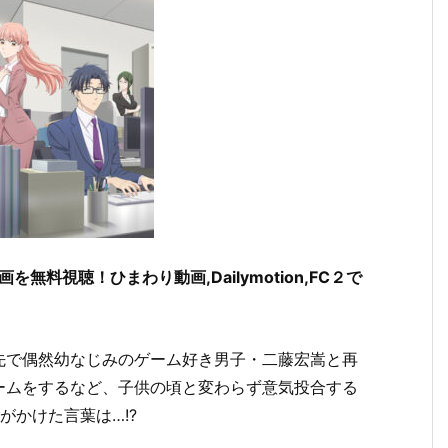
料視聴！ひまわり動画,Dailymotion,FC２で
先で偶然幼なじみのゲーム好き男子・二藤宏嵩と再
ームをするなど、子供の頃と変わらず意気投合する
がかけた言葉は…!?