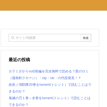
最近の投稿
カラミざかりvol2前編を完全無料で読める？星のロミ
（漫画村クローン）・zip・rar・の代役発見！？
炎炎ノ消防隊20巻をtorrent(トレント）で読むことはで
きるのか？
鬼滅の刃１巻～全巻をtorrent(トレント）で読むことは
できるのか？