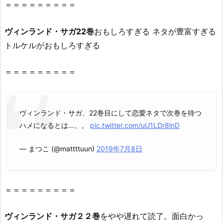
＝＝＝＝＝＝＝＝＝
ク
ロ
ヴィンランド・サガ22巻
おもしろすぎる ネタが豊富すぎる
ー
ン）
トルケルがおもしろすぎる
や
z
＝＝＝＝＝＝＝＝＝
i
p、
r
ヴィンランド・サガ、22巻目にして恋愛ネタで次巻を待つ
a
ハメになるとは…。。
pic.twitter.com/uU1LDr8lnD
r
で
— まつこ (@mattttuun)
2019年7月8日
全
ペ
ー
＝＝＝＝＝＝＝＝＝
ジ
読
ヴィンランド・サガ２２巻
をやや遅れて読了。面白かっ
む