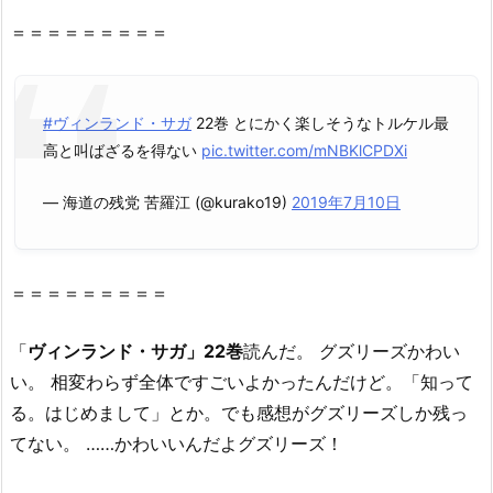
ン
＝＝＝＝＝＝＝＝＝
ド･
サ
ガ
2
#ヴィンランド・サガ
22巻 とにかく楽しそうなトルケル最
2
高と叫ばざるを得ない
pic.twitter.com/mNBKlCPDXi
巻』
— 海道の残党 苦羅江 (@kurako19)
2019年7月10日
は
無
料
の
＝＝＝＝＝＝＝＝＝
星
の
「
ヴィンランド・サガ」22巻
読んだ。 グズリーズかわい
ロ
い。 相変わらず全体ですごいよかったんだけど。「知って
ミ
る。はじめまして」とか。でも感想がグズリーズしか残っ
（漫
てない。 ……かわいいんだよグズリーズ！
画
村