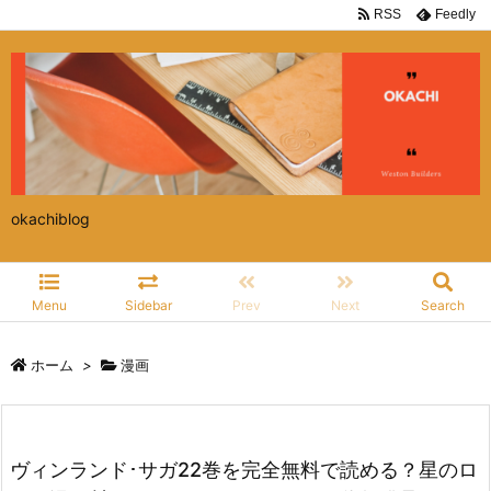
RSS
Feedly
okachiblog
Menu
Sidebar
Prev
Next
Search
ホーム
>
漫画
ヴィンランド･サガ22巻を完全無料で読める？星のロ