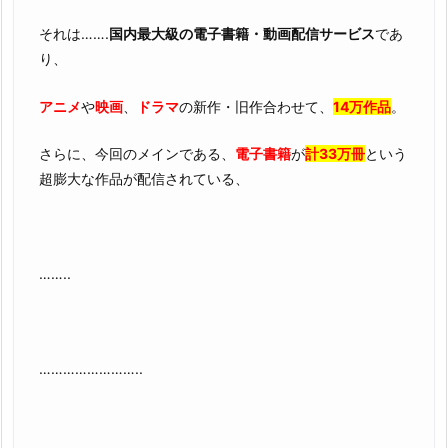
それは…….
国内最大級の電子書籍・動画配信サービス
であ
り、
アニメ
や
映画
、
ドラマ
の新作・旧作合わせて、
14万作品
。
さらに、今回のメインである、
電子書籍
が
計33万冊
という
超膨大な作品が配信されている、
……..
……………………..