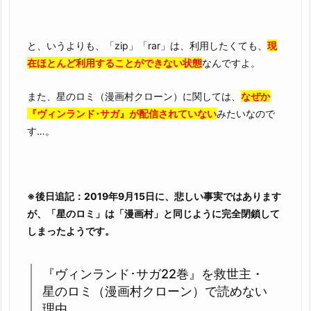
な
い
と、いうよりも、「zip」「rar」は、利用したくても、
現
理
在ほとんど利用することができない状態
なんですよ。
由
3.
また、星のロミ（漫画村クローン）に関しては、
なぜか
『ヴ
『ヴィンランド･サガ』が配信されていない
みたいなので
ィ
す…。
ン
ラ
ン
ド･
※後日追記：2019年9月15日に、悲しい事実ではあります
サ
が、「星のロミ」は「漫画村」と同じように完全閉鎖して
ガ
しまったようです。
2
2
『ヴィンランド･サガ22巻』を救世主・
巻』
星のロミ（漫画村クローン）で読めない
を
理由
完