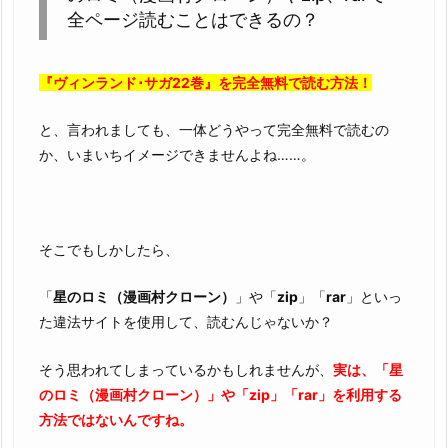
全ページ読むことはできるの？
巻』
を
違
『ヴィンランド･サガ22巻』を完全無料で読む方法！
法
性
と、言われましても、一体どうやって完全無料で読むの
抜
か、いまいちイメージできませんよね……。
群
の
z
i
そこでもしかしたら、
p
や
「
星のロミ（漫画村クローン）
」や「
zip
」「
rar
」といっ
r
た違法サイトを使用して、読むんじゃないか？
a
そう思われてしまっているかもしれませんが、
実は、「星
r
のロミ（漫画村クローン）」や「zip」「rar」を利用する
で
方法ではないんですね。
読
め