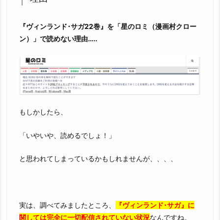
全
無
『ヴィンランド･サガ22巻』を「星のロミ（漫画村クロー
料
ン）」で読めない理由…..
で
読
む
こ
と
は、
もしかしたら、
ゆ
で
「いやいや、読めるでしょ！」
卵
と思われてしまっているかもしれませんが、、、、
を
作
る
よ
実は、調べてみましたところ、
『ヴィンランド･サガ』に
り
関しては完全に一切配信されていない状況
なんですね。