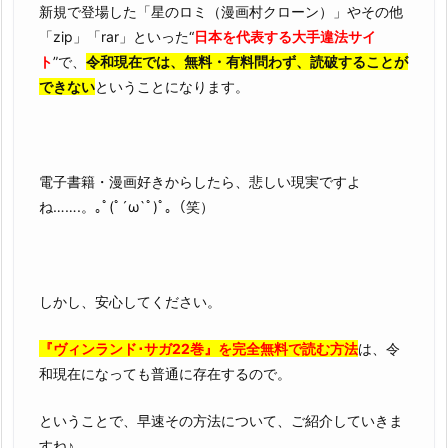
新規で登場した「星のロミ（漫画村クローン）」やその他
「zip」「rar」といった“
日本を代表する大手違法サイ
ト
”で、
令和現在では、無料・有料問わず、読破することが
できない
ということになります。
電子書籍・漫画好きからしたら、悲しい現実ですよ
ね…….。｡ﾟ(ﾟ´ω`ﾟ)ﾟ｡（笑）
しかし、安心してください。
『ヴィンランド･サガ22巻』を完全無料で読む方法
は、令
和現在になっても普通に存在するので。
ということで、早速その方法について、ご紹介していきま
すね♪