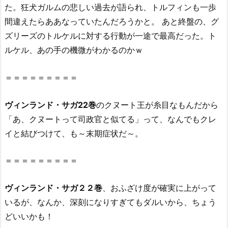
た。狂犬ガルムの悲しい過去が語られ、トルフィンも一歩
こ
と
間違えたらああなっていたんだろうかと。 あと終盤の、グ
は
ズリーズのトルケルに対する行動が一途で最高だった。ト
で
ルケル、あの手の機微がわかるのかｗ
き
る
＝＝＝＝＝＝＝＝＝
の？
2.
ヴィンランド・サガ22巻
のクヌート王が糸目なもんだから
1.
「あ、クヌートって司政官と似てる」って、なんでもクレ
『ヴ
イと結びつけて、も～末期症状だ～。
ィ
ン
＝＝＝＝＝＝＝＝＝
ラ
ン
ド･
ヴィンランド・サガ２２巻
、おふざけ度が確実に上がって
サ
いるが、なんか、深刻になりすぎてもダルいから、ちょう
ガ
どいいかも！
2