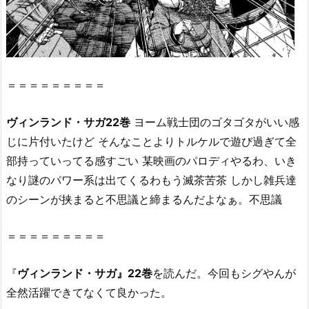
2
2
巻』
の
感
＝＝＝＝＝＝＝＝＝
想・
見
ヴィンランド・サガ22巻
ヨーム戦士団のゴタゴタがいい感
ど
じに片付いたけど そんなことよりトルケルで遊び過ぎて全
こ
部持っていってる感すごい 某映画のパロディやるわ、いき
ろ
を
なり謎のパワー系は出てくるわもう滅茶苦茶 しかし雑兵達
紹
のシーンが挟まると不思議と締まるんだよなぁ。不思議
介！
2.
＝＝＝＝＝＝＝＝＝
『ヴ
ィ
『
ヴィンランド・サガ』22巻
を読んだ。今回もシグやんが
ン
全然活躍できてなくて良かった。
ラ