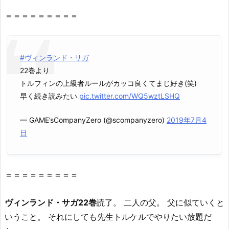
2
＝＝＝＝＝＝＝＝＝
巻』
を
救
#ヴィンランド・サガ
世
22巻より
主・
トルフィンの上級者ルールがカッコ良くてまじ好き(笑)
星
早く続き読みたい
pic.twitter.com/WQ5wztLSHQ
の
ロ
— GAME’sCompanyZero (@scompanyzero)
2019年7月4
ミ
日
（漫
画
村
＝＝＝＝＝＝＝＝＝
ク
ロ
ー
ヴィンランド・サガ22巻
読了。 二人の父。 父に似ていくと
ン）
いうこと。 それにしても先生トルケルでやりたい放題だ
で