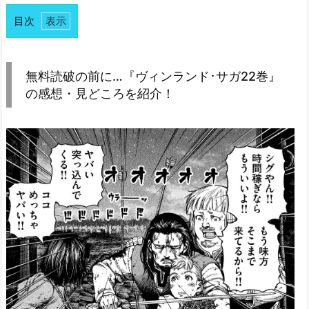
目次
1.
無
料
無料読破の前に…『ヴィンランド･サガ22巻』
読
の感想・見どころを紹介！
破
の
前
に…
『ヴ
ィ
ン
ラ
ン
ド･
サ
ガ