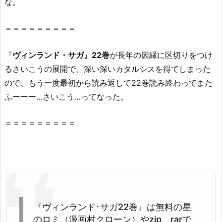
な。
読
め
＝＝＝＝＝＝＝＝＝
な
い
『
ヴィンランド・サガ』22巻
が長年の因縁に区切りをつけ
理
るさいこうの展開で、深い深いカタルシスを得てしまった
由
ので、もう一度最初から読み返して22巻読み終わってまた
2.
ふーーー…さいこう…ってなった。
2.
『ヴ
ィ
＝＝＝＝＝＝＝＝＝
ン
ラ
ン
ド･
サ
ガ
『ヴィンランド･サガ22巻』は無料の星
2
のロミ（漫画村クローン）やzip、rarで
2