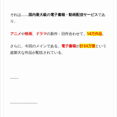
それは…….
国内最大級の電子書籍・動画配信サービス
であ
り、
アニメ
や
映画
、
ドラマ
の新作・旧作合わせて、
14万作品
。
さらに、今回のメインである、
電子書籍
が
計33万冊
という
超膨大な作品が配信されている、
……..
……………………..