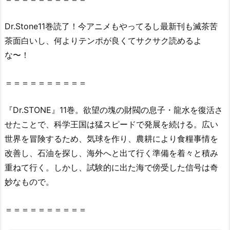
読
む
Dr.Stone11巻読了！今アニメもやってるし最新刊も滅茶苦
こ
茶面白いし、何よりテンポが良くてサクサク読めるよ
と
な〜！
は
で
＝＝＝＝＝＝＝＝＝＝
き
る
『Dr.STONE』11巻。欲望の塊の財閥の息子・龍水を復活さ
の？
せたことで、科学王国は猛スピードで発展を続ける。広い
2.
世界を冒険するため、気球を作り、農耕により食糧事情を
1.
改善し、石油を探し、海外へと出て行く準備を着々と積み
『D
r.
重ねて行く。しかし、試験的に出た海で傍受した信号は奇
S
妙なもので。
T
O
＝＝＝＝＝＝＝＝＝＝
N