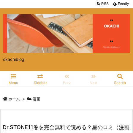
RSS
Feedly
okachiblog
Menu
Sidebar
Prev
Next
Search
ホーム
>
漫画
Dr.STONE11巻を完全無料で読める？星のロミ（漫画