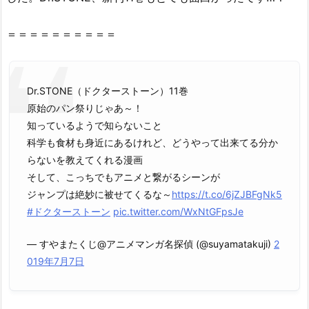
1
巻』
＝＝＝＝＝＝＝＝＝＝
を
違
法
性
Dr.STONE（ドクターストーン）11巻
抜
原始のパン祭りじゃあ～！
群
知っているようで知らないこと
の
科学も食材も身近にあるけれど、どうやって出来てる分か
z
らないを教えてくれる漫画
i
そして、こっちでもアニメと繋がるシーンが
p
ジャンプは絶妙に被せてくるな～
https://t.co/6jZJBFgNk5
や
#ドクターストーン
pic.twitter.com/WxNtGFpsJe
r
— すやまたくじ@アニメマンガ名探偵 (@suyamatakuji)
2
a
019年7月7日
r
で
読