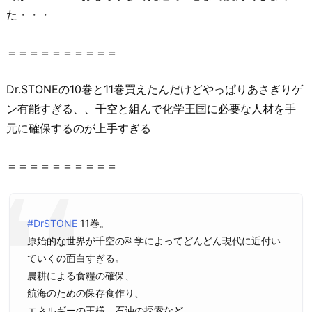
た・・・
r.
S
T
＝＝＝＝＝＝＝＝＝＝
O
N
Dr.STONEの10巻と11巻買えたんだけどやっぱりあさぎりゲ
E
ン有能すぎる、、千空と組んで化学王国に必要な人材を手
1
元に確保するのが上手すぎる
1
巻』
＝＝＝＝＝＝＝＝＝＝
は
無
料
#DrSTONE
11巻。
の
原始的な世界が千空の科学によってどんどん現代に近付い
星
ていくの面白すぎる。
の
農耕による食糧の確保、
ロ
航海のための保存食作り、
ミ
エネルギーの王様、石油の探索など
（漫