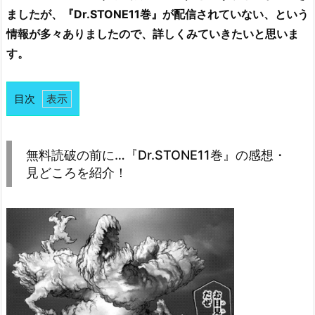
ましたが、『Dr.STONE11巻』が配信されていない、という
情報が多々ありましたので、詳しくみていきたいと思いま
す。
目次
1.
無
料
無料読破の前に…『Dr.STONE11巻』の感想・
読
見どころを紹介！
破
の
前
に…
『D
r.
S
T