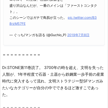
盛り沢山なんだが、一番のメインは「ファーストコンタク
画
ト」。
村
このシーンではガチで鳥肌が立った。
pic.twitter.com/B3
ク
8rzM57FE
ロ
ー
— ぐっち/マンガを語る (@Guchio_P)
2019年7月8日
ン）
や
z
i
＝＝＝＝＝＝＝＝＝＝
p、
r
Dr.STONE第11巻読了。 3700年の時を超え、文明を失った
a
人類が、1年半程度で石器・土器から鉄鋼業一歩手前の産業
r
時代に突入するって流れ、文明ストラテジー型SFマンガみ
で
たいなカテゴリーが自分の中でできるほど激すこであっ
全
た。
ペ
ー
＝＝＝＝＝＝＝＝＝＝
ジ