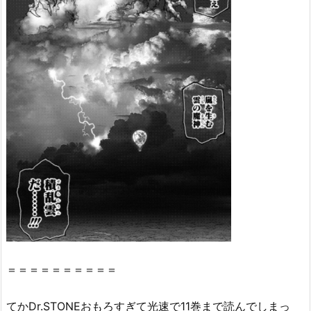
O
N
E
1
1
巻』
の
感
想・
見
ど
こ
ろ
を
紹
＝＝＝＝＝＝＝＝＝＝
介！
2.
てかDr.STONEおもろすぎて光速で11巻まで読んでしまっ
『D