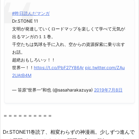
E
1
#昨日読んだマンガ
1
Dr.STONE 11
巻』
文明が発達していくロードマップを楽しくて学べて元気が
を
出るマンガの１１巻。
救
千空たちは気球を手に入れ、空からの資源探索に乗り出す
世
お話。
主・
超絶おもしろいッ！！
星
世界一！！
https://t.co/PbF27Y86Ar
pic.twitter.com/ZAu
の
2UAtB4M
ロ
ミ
— 笹原”世界一”和也 (@sasaharakazuya)
2019年7月8日
（漫
画
村
＝＝＝＝＝＝＝＝＝＝
ク
ロ
Dr.STONE11巻読了、相変わらずの神漫画。少しずつ進んで
ー