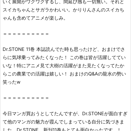
ン）
いく展開がワクワクするし、間延び感も一切無い。それと
で
スイカちゃんとサガラかわいい。かりりんさんのスイカち
読
ゃんも含めてアニメが楽しみ。
め
な
＝＝＝＝＝＝＝＝＝＝
い
理
Dr.STONE 11巻 本誌読んでた時も思ったけど、おまけでさ
由
らに気球乗ってみたくなった！ この巻は皆が活躍しててい
2.
いな！特にアニメ見て大樹の活躍がまた見たくなってたか
2.
らこの農業での活躍は嬉しい！ おまけのQ&Aの龍水の勢い
『D
r.
笑ったw
S
T
＝＝＝＝＝＝＝＝＝＝
O
N
今日マンガ買おうとしてたんですが、Dr.STONEが面白すぎ
E
て他のマンガの魅力が霞んでしまっている自分に気づきま
1
した。Dr.STONE、新刊11巻もとても面白かったです…！