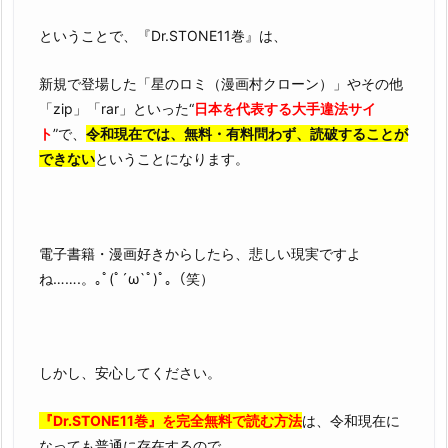
ということで、『Dr.STONE11巻』は、
新規で登場した「星のロミ（漫画村クローン）」やその他
「zip」「rar」といった“
日本を代表する大手違法サイ
ト
”で、
令和現在では、無料・有料問わず、読破することが
できない
ということになります。
電子書籍・漫画好きからしたら、悲しい現実ですよ
ね…….。｡ﾟ(ﾟ´ω`ﾟ)ﾟ｡（笑）
しかし、安心してください。
『Dr.STONE11巻』を完全無料で読む方法
は、令和現在に
なっても普通に存在するので。