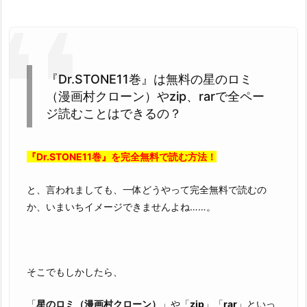
全
無
料
で
読
『Dr.STONE11巻』は無料の星のロミ
む
（漫画村クローン）やzip、rarで全ペー
こ
ジ読むことはできるの？
と
は、
『Dr.STONE11巻』を完全無料で読む方法！
ゆ
で
と、言われましても、一体どうやって完全無料で読むの
卵
か、いまいちイメージできませんよね……。
を
作
る
よ
そこでもしかしたら、
り
簡
「
星のロミ（漫画村クローン）
」や「
zip
」「
rar
」といっ