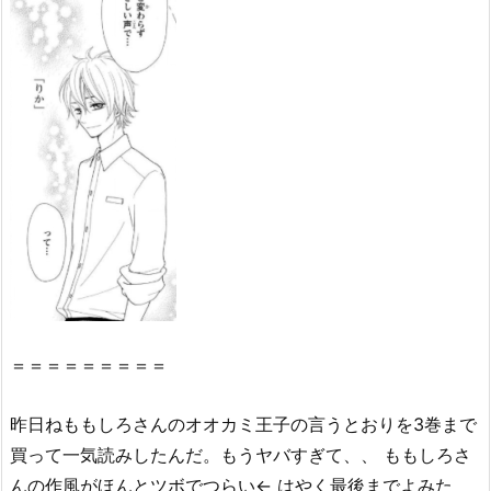
の
言
う
と
お
り
3
巻』
の
感
想・
見
ど
＝＝＝＝＝＝＝＝＝
こ
ろ
昨日ねももしろさんのオオカミ王子の言うとおりを3巻まで
を
買って一気読みしたんだ。もうヤバすぎて、、 ももしろさ
紹
介！
んの作風がほんとツボでつらい← はやく最後までよみた