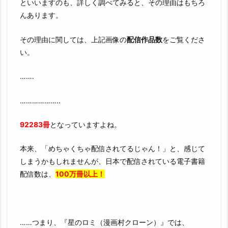
由
といいますのも、詳しく調べてみると、その理由はもちろ
3.
んあります。
『オ
その理由に関しては、上記画像の
配信作品数
をご覧くださ
オ
い。
カ
ミ
…….
王
子
………………..
の
言
92283冊
となっていますよね。
う
と
本来、「めちゃくちゃ配信されてるじゃん！」と、感じて
お
しまうかもしれませんが、日本で配信されている電子書籍
り
配信数は、
100万冊以上！
3
巻』
を
完
……つまり、『星のロミ（漫画村クローン）』では、