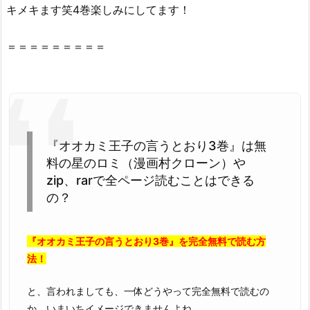
キメキます笑4巻楽しみにしてます！
オ
カ
＝＝＝＝＝＝＝＝＝
ミ
王
子
の
言
う
『オオカミ王子の言うとおり3巻』は無
と
料の星のロミ（漫画村クローン）や
お
zip、rarで全ページ読むことはできる
り
の？
3
巻』
を
『オオカミ王子の言うとおり3巻』を完全無料で読む方
救
法！
世
と、言われましても、一体どうやって完全無料で読むの
主・
か、いまいちイメージできませんよね……。
星