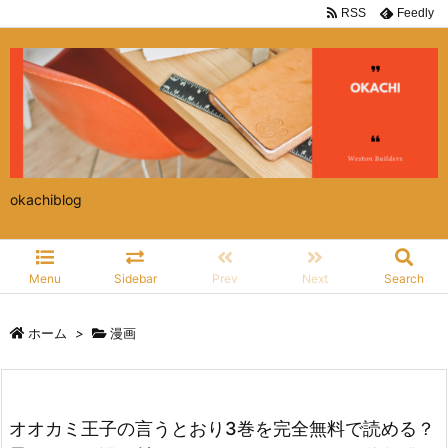
RSS
Feedly
okachiblog
Menu
Sidebar
Prev
Next
Search
ホーム
>
漫画
オオカミ王子の言うとおり3巻を完全無料で読める？