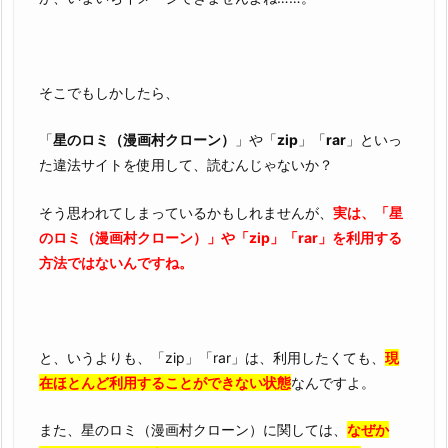
の
ロ
ミ
そこでもしかしたら、
（漫
画
「
星のロミ（漫画村クローン）
」や「
zip
」「
rar
」といっ
村
た違法サイトを使用して、読むんじゃないか？
ク
ロ
そう思われてしまっているかもしれませんが、
実は、「星
ー
のロミ（漫画村クローン）」や「zip」「rar」を利用する
ン）
方法ではないんですね。
で
読
め
な
と、いうよりも、「zip」「rar」は、利用したくても、
現
い
在ほとんど利用することができない状態
なんですよ。
理
由
また、星のロミ（漫画村クローン）に関しては、
なぜか