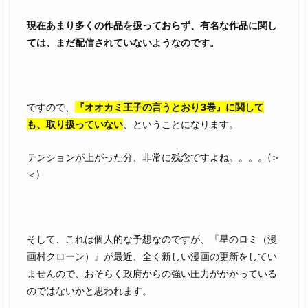
全
無
現在あまり多くの作品を扱っておらず、有名な作品に関し
料
ては、まだ配信されていないようなのです。
で
読
む
ですので、
『オオカミ王子の言うとおり3巻』に関して
こ
も、取り扱っていない
、ということになります。
と
は、
テンションが上がった分、非常に残念ですよね。。。。(＞
ゆ
＜)
で
卵
を
作
そして、これは個人的な予想なのですが、『星のロミ（漫
る
画村クローン）』が最近、全く新しい漫画の更新をしてい
よ
ませんので、おそらく政府からの強い圧力がかかっている
り
のではないかと思われます。
簡