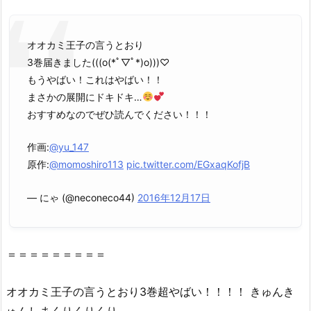
の
星
オオカミ王子の言うとおり
の
3巻届きました(((o(*ﾟ▽ﾟ*)o)))♡
ロ
もうやばい！これはやばい！！
ミ
まさかの展開にドキドキ…
（漫
おすすめなのでぜひ読んでください！！！
画
村
作画:
@yu_147
ク
原作:
@momoshiro113
pic.twitter.com/EGxaqKofjB
ロ
ー
— にゃ (@neconeco44)
2016年12月17日
ン）
や
z
＝＝＝＝＝＝＝＝＝
i
p、
r
オオカミ王子の言うとおり3巻超やばい！！！！ きゅんき
a