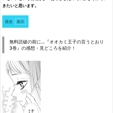
きたいと思います。
目次
1.
無
料
無料読破の前に…『オオカミ王子の言うとおり
読
3巻』の感想・見どころを紹介！
破
の
前
に…
『オ
オ
カ
ミ
王
子