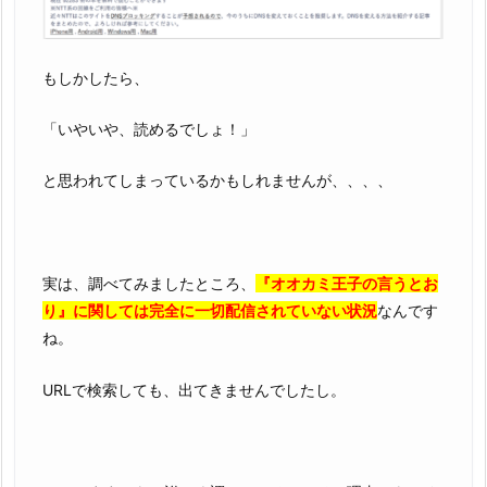
法
性
抜
もしかしたら、
群
の
「いやいや、読めるでしょ！」
z
i
と思われてしまっているかもしれませんが、、、、
p
や
r
a
実は、調べてみましたところ、
『オオカミ王子の言うとお
r
り』に関しては完全に一切配信されていない状況
なんです
で
ね。
読
め
URLで検索しても、出てきませんでしたし。
な
い
理