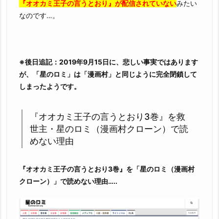
2.
『オオカミ王子の言うとおり』が配信されていない
みたい
2.
なのです…。
『オ
オ
カ
ミ
※後日追記：2019年9月15日に、悲しい事実ではあります
王
が、「星のロミ」は「漫画村」と同じように完全閉鎖して
子
しまったようです。
の
言
『オオカミ王子の言うとおり3巻』を救
う
世主・星のロミ（漫画村クローン）で読
と
めない理由
お
り
『オオカミ王子の言うとおり3巻』を「星のロミ（漫画村
3
クローン）」で読めない理由…..
巻』
を
違