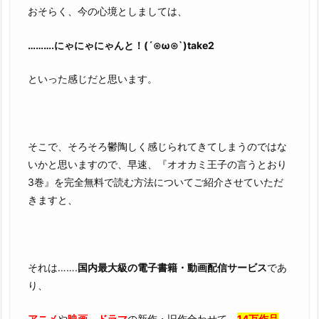
おそらく、今の心境としましては、
……….にゃにゃにゃんと！(´⊙ω⊙`)take2
といった感じだと思います。
そこで、そろそろ鬱陶しく感じられてきてしまうのではな
いかと思いますので、早速、『オオカミ王子の言うとおり
3巻』を完全無料で読む方法についてご紹介させていただ
きますと、
それは…….
国内最大級の電子書籍・動画配信サービス
であ
り、
アニメ
や
映画
、
ドラマ
の新作・旧作合わせて、
14万作品
。