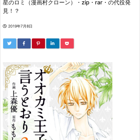
星のロミ（漫画村クローン）・zip・rar・の代役発
見！？
2019年7月8日