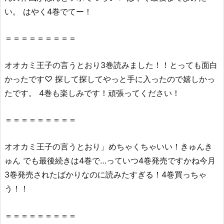
2.
い。 はやく4巻でてー！
『オ
オ
＝＝＝＝＝＝＝＝＝
カ
ミ
オオカミ王子の言うとおり3巻読みました！！とっても面白
王
かったです♡ 探して探してやっと手に入ったので嬉しかっ
子
たです。 4巻も楽しみです！頑張ってください！
の
言
＝＝＝＝＝＝＝＝＝
う
と
お
オオカミ王子の言うとおり」めちゃくちゃいい！きゅんき
り
ゅん でも最後続きは4巻で…っていつ4巻発売ですかね今月
3
3巻発売されたばかりなのに読みたすぎる！4巻買っちゃ
巻』
う！！
は
無
＝＝＝＝＝＝＝＝＝
料