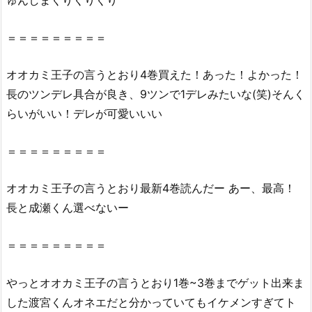
ゅんしまくりくりくり
r
で
＝＝＝＝＝＝＝＝＝
全
ペ
オオカミ王子の言うとおり4巻買えた！あった！よかった！
ー
長のツンデレ具合が良き、9ツンで1デレみたいな(笑)そんく
ジ
らいがいい！デレが可愛いいい
読
む
＝＝＝＝＝＝＝＝＝
こ
と
オオカミ王子の言うとおり最新4巻読んだー あー、最高！
は
で
長と成瀬くん選べないー
き
る
＝＝＝＝＝＝＝＝＝
の？
2.
やっとオオカミ王子の言うとおり1巻~3巻までゲット出来ま
1.
した渡宮くんオネエだと分かっていてもイケメンすぎてト
『オ