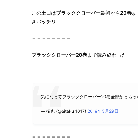
ー
2
この土日は
ブラッククローバー
最初から
20巻
ま
1
きバッチリ
巻』
は
＝＝＝＝＝＝＝＝
無
料
ブラッククローバー
20巻
まで読み終わったーー
の
漫
＝＝＝＝＝＝＝＝
画
村
や
気になってブラッククローバー20巻全部かっちっ
z
i
— 拓也 (@aitaku_1017)
2019年5月29日
p、
r
a
r
＝＝＝＝＝＝＝＝