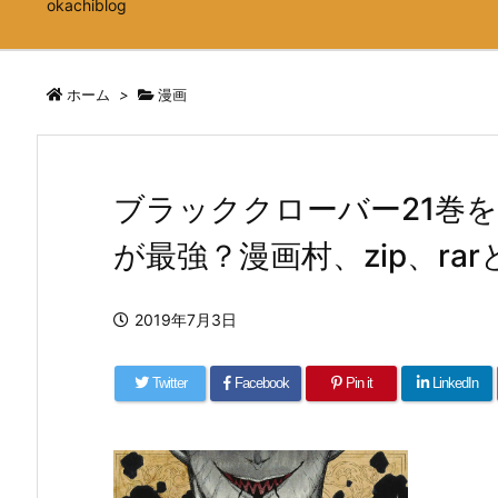
okachiblog
ホーム
>
漫画
ブラッククローバー21巻
が最強？漫画村、zip、r
2019年7月3日
Twitter
Facebook
Pin it
LinkedIn