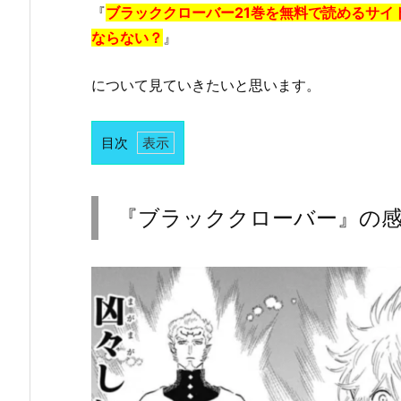
『
ブラッククローバー21巻を無料で読めるサイト
ならない？
』
について見ていきたいと思います。
目次
1.
『ブ
ラ
『ブラッククローバー』の
ッ
ク
ク
ロ
ー
バ
ー』
の