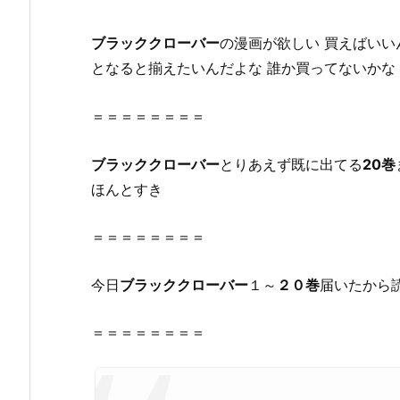
で
全
ブラッククローバー
の漫画が欲しい 買えばいい
ペ
となると揃えたいんだよな 誰か買ってないかな
ー
ジ
＝＝＝＝＝＝＝＝
読
む
ブラッククローバー
とりあえず既に出てる
20巻
こ
ほんとすき
と
は
＝＝＝＝＝＝＝＝
で
き
る
今日
ブラッククローバー
１～
２０巻
届いたから
の？
2.
＝＝＝＝＝＝＝＝
1.
『ブ
ラ