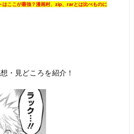
はここが最強？漫画村、zip、rarとは比べものに
感想・見どころを紹介！