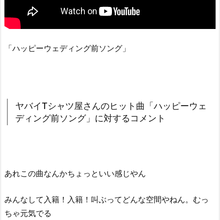
ピ
ー
ウ
ェ
「ハッピーウェディング前ソング」
デ
ィ
ン
グ
ヤバイTシャツ屋さんのヒット曲「ハッピーウェ
前
ディング前ソング」に対するコメント
ソ
ン
グ」
に
対
あれこの曲なんかちょっといい感じやん
す
る
みんなして入籍！入籍！叫ぶってどんな空間やねん。むっ
コ
ちゃ元気でる
メ