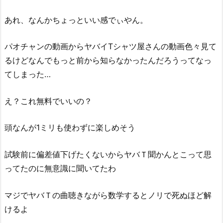
ン
あれ、なんかちょっといい感でぃやん。
ト
3.
パオチャンの動画からヤバイTシャツ屋さんの動画色々見て
橋
るけどなんでもっと前から知らなかったんだろうってなっ
本
環
てしまった…
奈
出
え？これ無料でいいの？
演
「ス
頭なんが1ミリも使わずに楽しめそう
プ
ラ
試験前に偏差値下げたくないからヤバＴ聞かんとこって思
イ
ってたのに無意識に聞いてたわ
ト」
の
マジでヤバＴの曲聴きながら数学するとノリで死ぬほど解
C
けるよ
M
の