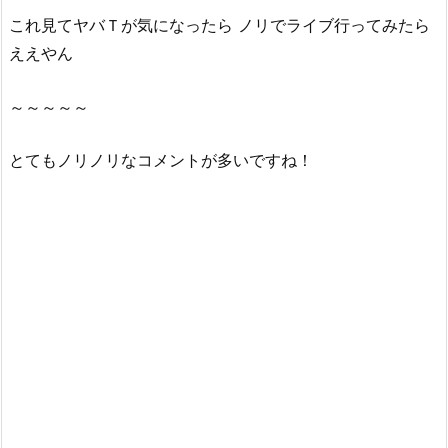
これ見てヤバＴが気になったら ノリでライブ行ってみたら
B
G
ええやん
M
は
～～～～～
何？
ア
とてもノリノリなコメントが多いですね！
ー
テ
ィ
ス
ト
名
は？
の
ま
と
め