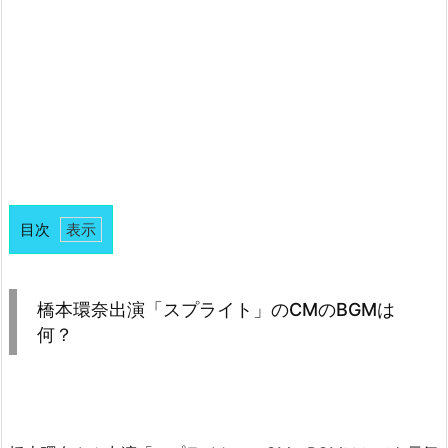
目次
1.
橋
本
橋本環奈出演「スプライト」のCMのBGMは
環
何？
奈
出
演
「ス