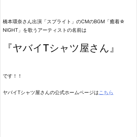
N
I
G
橋本環奈さん出演「スプライト」のCMのBGM「癒着☆
H
NIGHT」を歌うアーティストの名前は
T」
を
『ヤバイTシャツ屋さん』
歌
う
ア
ー
です！！
テ
ィ
ヤバイTシャツ屋さんの公式ホームページは
こちら
ス
ト
名
は？
2.
橋