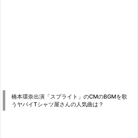
歌
う
ヤ
バ
イ
T
シ
ャ
ツ
屋
さ
ん
橋本環奈出演「スプライト」のCMのBGMを歌
の
うヤバイTシャツ屋さんの人気曲は？
人
気
曲
は？
2.