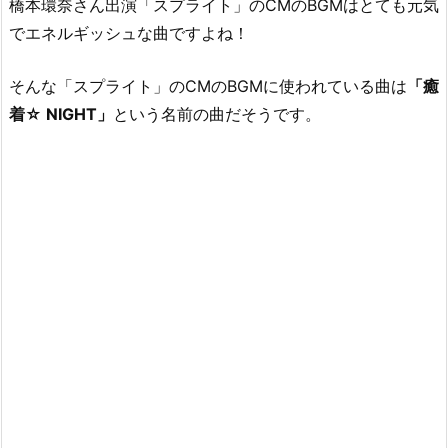
橋本環奈さん出演「スプライト」のCMのBGMはとても元気
プ
でエネルギッシュな曲ですよね！
ラ
イ
ト」
そんな「スプライト」のCMのBGMに使われている曲は
「癒
の
着☆ NIGHT」
という名前の曲だそうです。
C
M
の
B
G
M
は
何？
1.
1.
橋
本
環