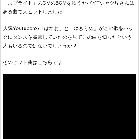
「スプライト」のCMのBGMを歌うヤバイTシャツ屋さんは
1.
ある曲で大ヒットしました！
ヤ
バ
人気Youtuberの「はなお」と「ゆきりぬ」がこの歌をバッ
イ
クにダンスを披露していたのを見てこの曲を知ったという
T
シ
人もいるのではないでしょうか？
ャ
ツ
そのヒット曲はこちらです！
屋
さ
ん
の
ヒ
ッ
ト
曲
「ハ
ッ