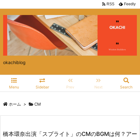
RSS
Feedly
okachiblog
Menu
Sidebar
Prev
Next
Search
ホーム
>
CM
橋本環奈出演「スプライト」のCMのBGMは何？アー