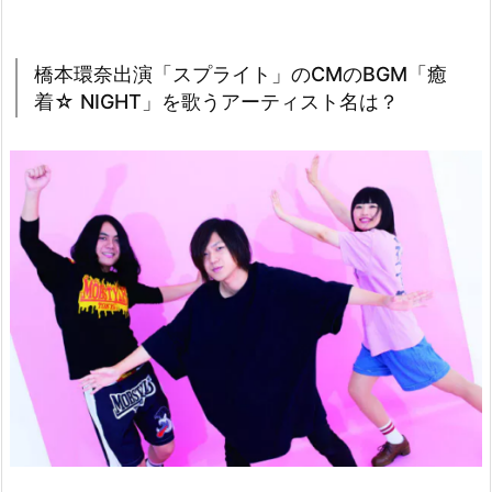
奈
出
演
橋本環奈出演「スプライト」のCMのBGM「癒
「ス
着☆ NIGHT」を歌うアーティスト名は？
プ
ラ
イ
ト」
の
C
M
の
B
G
M
「癒
着
☆