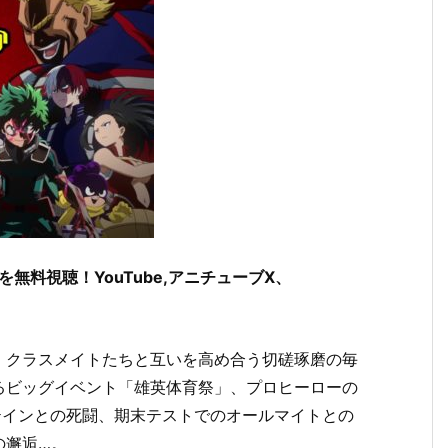
無料視聴！YouTube,アニチューブX、
、クラスメイトたちと互いを高め合う切磋琢磨の毎
るビッグイベント「雄英体育祭」、プロヒーローの
テインとの死闘、期末テストでのオールマイトとの
の邂逅…。