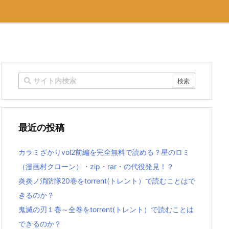
最近の投稿
カラミざかりvol2前編を完全無料で読める？星のロミ
（漫画村クローン）・zip・rar・の代役発見！？
炎炎ノ消防隊20巻をtorrent(トレント）で読むことはで
きるのか？
鬼滅の刃１巻～全巻をtorrent(トレント）で読むことは
できるのか？