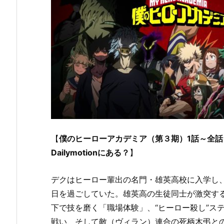
【
僕のヒーローアカデミア（第３期）1話～全話を
Dailymotionにある？
】
デクはヒーロー輩出の名門・雄英高校に入学し
日を過ごしていた。雄英高の生徒同士が激突す
下で技を磨く「職場体験」、“ヒーロー殺し”ス
戦い、そして敵（ヴィラン）連合の死柄木弔と