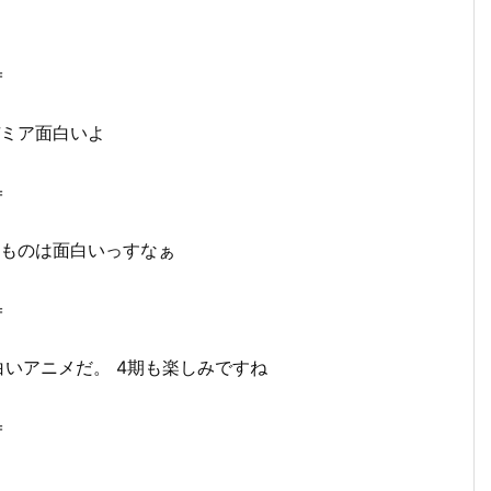
＝
デミア面白いよ
＝
ーものは面白いっすなぁ
＝
白いアニメだ。 4期も楽しみですね
＝