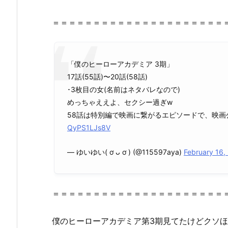
～
全
＝＝＝＝＝＝＝＝＝＝＝＝＝＝＝＝＝＝＝＝＝
話
を
無
「僕のヒーローアカデミア 3期」
料
17話(55話)〜20話(58話)
視
･3枚目の女(名前はネタバレなので)
聴！
めっちゃええよ、セクシー過ぎw
Y
58話は特別編で映画に繋がるエピソードで、映画
o
QyPS1LJs8V
u
T
— ゆいゆい( ơ ᴗ ơ ) (@115597aya)
February 16,
u
b
e,
＝＝＝＝＝＝＝＝＝＝＝＝＝＝＝＝＝＝＝＝＝
ア
ニ
僕のヒーローアカデミア第3期見てたけどクソ
チ