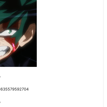
＝
291635579592704
＝