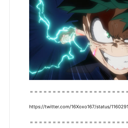
ヒ
ー
ロ
ー
ア
カ
デ
ミ
ア
（第
３
期）』
の
＝＝＝＝＝＝＝＝＝＝＝＝＝＝＝＝＝＝＝＝＝
感
想・
https://twitter.com/16Xoxo167/status/1160
見
ど
＝＝＝＝＝＝＝＝＝＝＝＝＝＝＝＝＝＝＝＝＝
こ