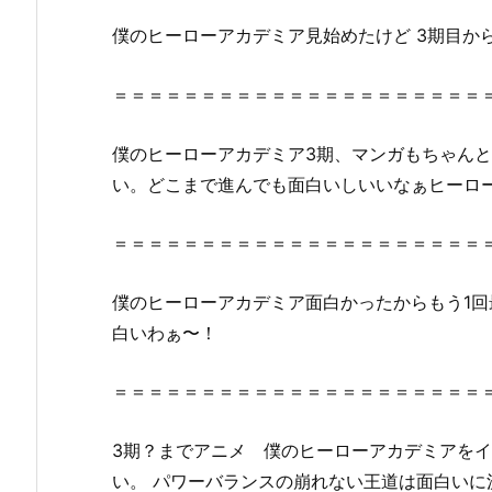
ろ
2.
僕のヒーローアカデミア見始めたけど 3期目か
僕
の
＝＝＝＝＝＝＝＝＝＝＝＝＝＝＝＝＝＝＝＝＝
ヒ
ー
僕のヒーローアカデミア3期、マンガもちゃん
ロ
い。どこまで進んでも面白いしいいなぁヒーロ
ー
ア
＝＝＝＝＝＝＝＝＝＝＝＝＝＝＝＝＝＝＝＝＝
カ
デ
僕のヒーローアカデミア面白かったからもう1回
ミ
白いわぁ〜！
ア
（第
＝＝＝＝＝＝＝＝＝＝＝＝＝＝＝＝＝＝＝＝＝
３
期）
1
3期？までアニメ 僕のヒーローアカデミアをイ
話
い。 パワーバランスの崩れない王道は面白いに