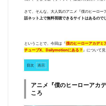
さて、そんな、大人気のアニメ『僕のヒーロー
話ネット上で無料視聴できるサイトはあるので
ということで、今回は『
僕のヒーローアカデミア
チューブX、Dailymotionにある？
』について見
目次
1.
ア
ニ
アニメ『僕のヒーローアカ
メ
ころ
『僕
の