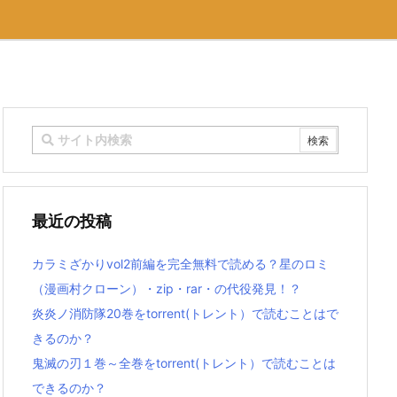
最近の投稿
カラミざかりvol2前編を完全無料で読める？星のロミ
（漫画村クローン）・zip・rar・の代役発見！？
炎炎ノ消防隊20巻をtorrent(トレント）で読むことはで
きるのか？
鬼滅の刃１巻～全巻をtorrent(トレント）で読むことは
できるのか？