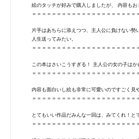
絵のタッチが好みで購入しましたが、 内容もおも
1
＝＝＝＝＝＝＝＝＝＝＝＝＝＝＝＝＝＝＝＝＝
巻』
は
無
片手はあちらに添えつつ、主人公に負けない勢い
料
人生送ってみたい。
の
＝＝＝＝＝＝＝＝＝＝＝＝＝＝＝＝＝＝＝＝＝
星
の
この本はさいこうすぎる！ 主人公の女の子はか
ロ
＝＝＝＝＝＝＝＝＝＝＝＝＝＝＝＝＝＝＝＝＝
ミ
（漫
内容も面白いし絵も非常に可愛いのですごく見
画
＝＝＝＝＝＝＝＝＝＝＝＝＝＝＝＝＝＝＝＝＝
村
ク
ロ
とてもいい作品だみんな一回は、みてくれ！と
ー
＝＝＝＝＝＝＝＝＝＝＝＝＝＝＝＝＝＝＝＝＝
ン）
や