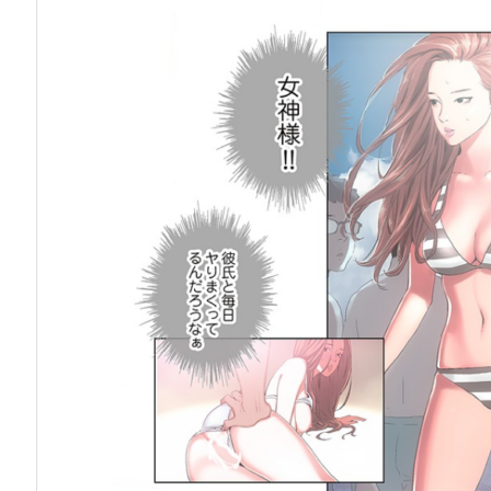
に…
『こ
れ
も
全
部
あ
の
夏
の
せ
い
1
巻』
の
感
想・
見