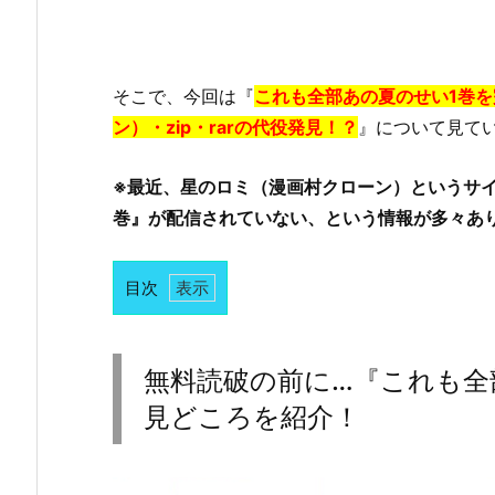
そこで、今回は『
これも全部あの夏のせい1巻
ン）・zip・rarの代役発見！？
』について見て
※最近、星のロミ（漫画村クローン）というサ
巻』が配信されていない、という情報が多々あ
目次
1.
無
料
無料読破の前に…『これも全
読
見どころを紹介！
破
の
前