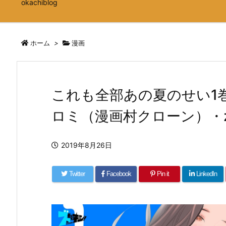
okachiblog
ホーム
>
漫画
これも全部あの夏のせい1
ロミ（漫画村クローン）・z
2019年8月26日
Twitter
Facebook
Pin it
LinkedIn