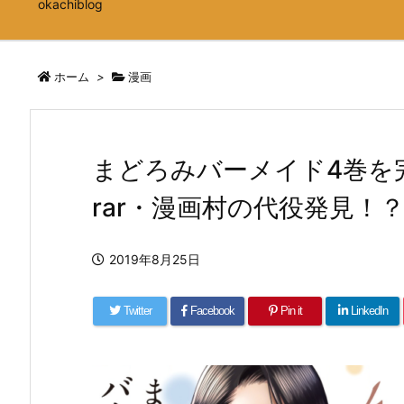
okachiblog
ホーム
>
漫画
まどろみバーメイド4巻を完
rar・漫画村の代役発見！
2019年8月25日
Twitter
Facebook
Pin it
LinkedIn