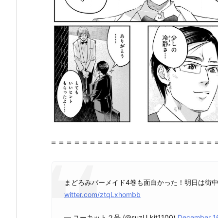
メ
イ
ド
4
巻』
の
感
想・
見
ど
こ
＝＝＝＝＝＝＝＝＝＝＝＝＝＝＝＝＝＝＝＝＝
ろ
を
紹
介！
まどろみバーメイド4巻も面白かった！明日は街
2.
witter.com/ztqLxhombb
『ま
— ユーキット２号 (@suzU_kit1100)
December 1