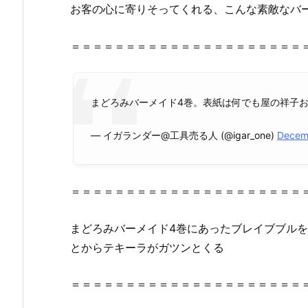
z
お客の心に寄りそってくれる、こんな素敵なバ
i
p、
＝＝＝＝＝＝＝＝＝＝＝＝＝＝＝＝＝＝＝＝＝
r
a
r
まどろみバーメイド4巻。表紙は何でも屋の祥子おねーさ
で
全
— イガランダー@工具売る人 (@igar_one)
Decemb
ペ
ー
ジ
＝＝＝＝＝＝＝＝＝＝＝＝＝＝＝＝＝＝＝＝＝
読
む
こ
まどろみバーメイド4巻にあったブレイブブルを
と
とからテキーラがガツンとくる
は
で
＝＝＝＝＝＝＝＝＝＝＝＝＝＝＝＝＝＝＝＝＝
き