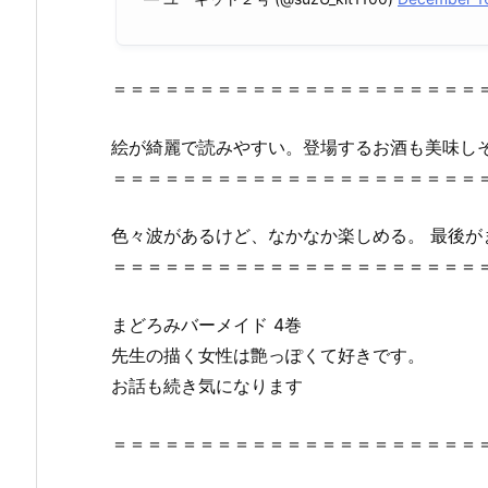
ど
ろ
み
バ
＝＝＝＝＝＝＝＝＝＝＝＝＝＝＝＝＝＝＝＝＝
ー
メ
絵が綺麗で読みやすい。登場するお酒も美味し
イ
＝＝＝＝＝＝＝＝＝＝＝＝＝＝＝＝＝＝＝＝＝
ド
4
色々波があるけど、なかなか楽しめる。 最後が
巻』
＝＝＝＝＝＝＝＝＝＝＝＝＝＝＝＝＝＝＝＝＝
は
無
まどろみバーメイド 4巻
料
先生の描く女性は艶っぽくて好きです。
の
漫
お話も続き気になります
画
村
＝＝＝＝＝＝＝＝＝＝＝＝＝＝＝＝＝＝＝＝＝
や