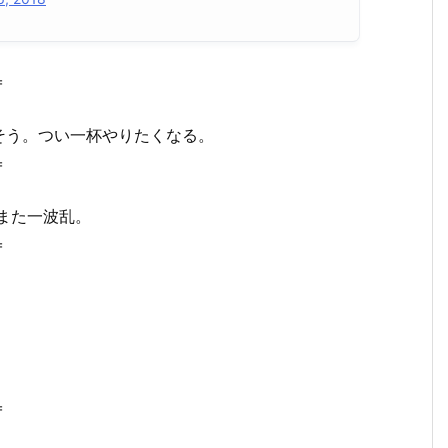
＝
そう。つい一杯やりたくなる。
＝
また一波乱。
＝
＝