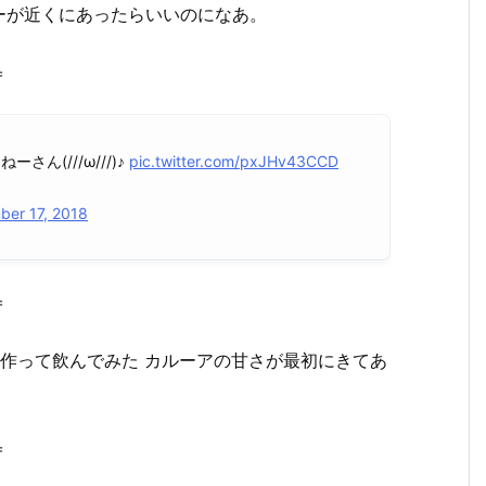
ーが近くにあったらいいのになあ。
＝
ん(///ω///)♪
pic.twitter.com/pxJHv43CCD
er 17, 2018
＝
作って飲んでみた カルーアの甘さが最初にきてあ
＝