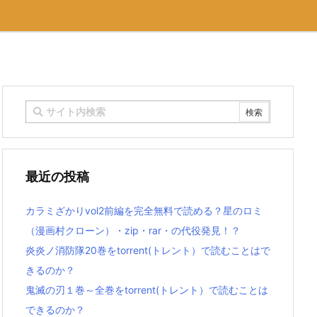
最近の投稿
カラミざかりvol2前編を完全無料で読める？星のロミ
（漫画村クローン）・zip・rar・の代役発見！？
炎炎ノ消防隊20巻をtorrent(トレント）で読むことはで
きるのか？
鬼滅の刃１巻～全巻をtorrent(トレント）で読むことは
できるのか？