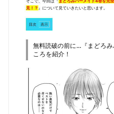
そこで、今回は『
まどろみバーメイド4巻を完全無
見！？
』について見ていきたいと思います。
目次
1.
無
料
無料読破の前に…『まどろみ
読
ころを紹介！
破
の
前
に…
『ま
ど
ろ
み
バ
ー