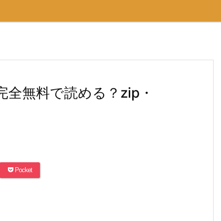
全無料で読める？zip・
？
Pocket