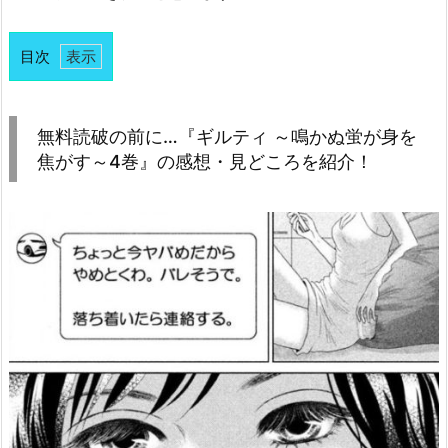
目次
1.
無
料
無料読破の前に…『ギルティ ～鳴かぬ蛍が身を
読
焦がす～4巻』の感想・見どころを紹介！
破
の
前
に…
『ギ
ル
テ
ィ
～
鳴
か