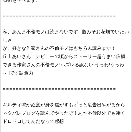
る術を学べます。
す
～
===================================
4
巻』
私、あんま不倫モノは読まないです…脳みそお花畑でいたい
は
しw
無
が、好きな作家さんの不倫モノはもちろん読みます！
料
の
丘上あいさん デビューの頃からストーリー超うまい信頼
漫
できる作家さんの不倫モノ!ハズレる訳ない!うっわ!うっわ
画
～!!です語彙力
村
や
===================================
z
i
ギルティ鳴かぬ蛍が身を焦がすもずっと広告出やがるから
p、
ネタバレブログを読んでやったぞ！あ〜不倫以外でも凄く
r
ドロドロしてんだなって感想
a
r