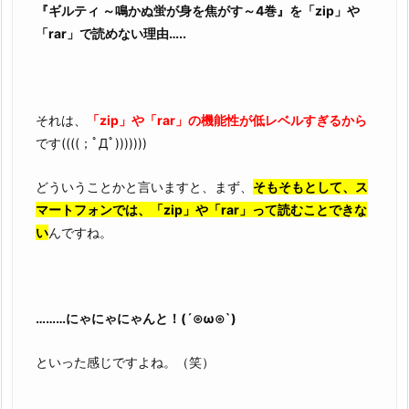
『ギルティ ～鳴かぬ蛍が身を焦がす～4巻』を「zip」や
「rar」で読めない理由…..
それは、
「zip」や「rar」の機能性が低レベルすぎるから
です((((；ﾟДﾟ)))))))
どういうことかと言いますと、まず、
そもそもとして、ス
マートフォンでは、「zip」や「rar」って読むことできな
い
んですね。
………にゃにゃにゃんと！(´⊙ω⊙`)
といった感じですよね。（笑）