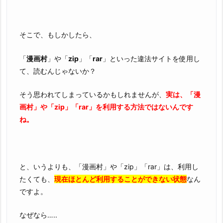
を
違
そこで、もしかしたら、
法
性
「
漫画村
」や「
zip
」「
rar
」といった違法サイトを使用し
抜
て、読むんじゃないか？
群
の
そう思われてしまっているかもしれませんが、
実は、「漫
z
画村」や「zip」「rar」を利用する方法ではないんです
i
ね。
p
や
r
a
と、いうよりも、「漫画村」や「zip」「rar」は、利用し
r
たくても、
現在ほとんど利用することができない状態
なん
で
ですよ。
読
め
なぜなら…..