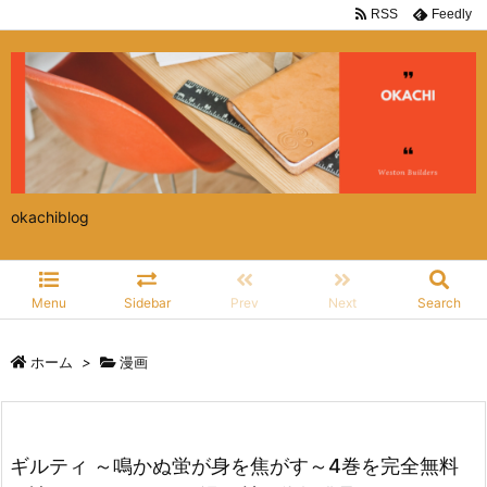
RSS
Feedly
okachiblog
Menu
Sidebar
Prev
Next
Search
ホーム
>
漫画
ギルティ ～鳴かぬ蛍が身を焦がす～4巻を完全無料