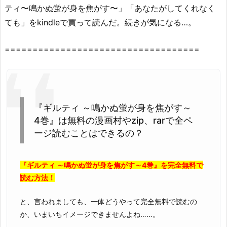
ティ〜鳴かぬ蛍が身を焦がす〜」「あなたがしてくれなく
『ギ
ても」をkindleで買って読んだ。続きが気になる…。
ル
テ
===================================
ィ
～
鳴
か
ぬ
『ギルティ ～鳴かぬ蛍が身を焦がす～
蛍
4巻』は無料の漫画村やzip、rarで全ペ
が
ージ読むことはできるの？
身
を
焦
『ギルティ ～鳴かぬ蛍が身を焦がす～4巻』を完全無料で
が
読む方法！
す
～
と、言われましても、一体どうやって完全無料で読むの
4
か、いまいちイメージできませんよね……。
巻』