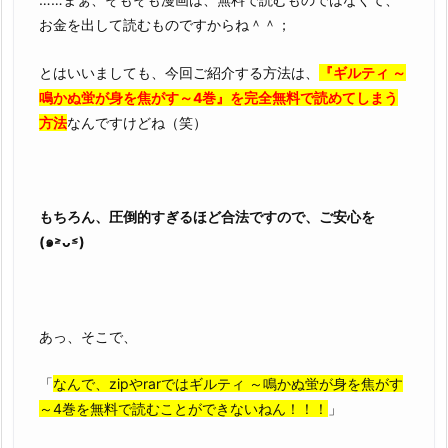
卵
お金を出して読むものですからね＾＾；
を
作
とはいいましても、今回ご紹介する方法は、
『ギルティ ～
る
鳴かぬ蛍が身を焦がす～4巻』を完全無料で読めてしまう
よ
方法
なんですけどね（笑）
り
簡
単
で
もちろん、圧倒的すぎるほど合法ですので、ご安心を
す
(๑˃̵ᴗ˂̵)
あっ、そこで、
「
なんで、zipやrarではギルティ ～鳴かぬ蛍が身を焦がす
～4巻を無料で読むことができないねん！！！
」