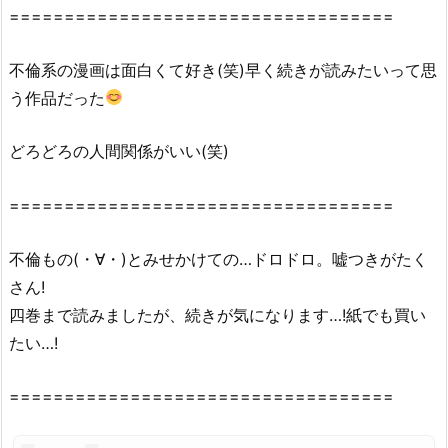
===================================
で
全
ペ
不倫系の漫画は面白くて好き(笑)早く続きが読みたいって思
ー
う作品だった
ジ
読
どろどろの人間関係がいい(笑)
む
こ
===================================
と
は
不倫もの(・∀・)とみせかけての…ドロドロ。嘘つきがたく
で
さん!
き
四巻まで読みましたが、続きが気になります…!紙でも買い
る
の？
たい…!
2.
1.
===================================
『ギ
ル