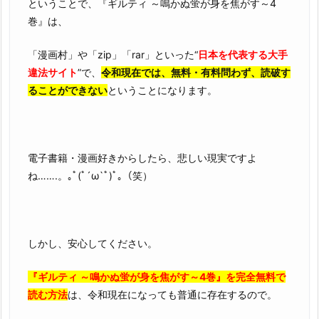
ということで、『ギルティ ～鳴かぬ蛍が身を焦がす～4
巻』は、
「漫画村」や「zip」「rar」といった“
日本を代表する大手
違法サイト
”で、
令和現在では、無料・有料問わず、読破す
ることができない
ということになります。
電子書籍・漫画好きからしたら、悲しい現実ですよ
ね…….。｡ﾟ(ﾟ´ω`ﾟ)ﾟ｡（笑）
しかし、安心してください。
『ギルティ ～鳴かぬ蛍が身を焦がす～4巻』を完全無料で
読む方法
は、令和現在になっても普通に存在するので。