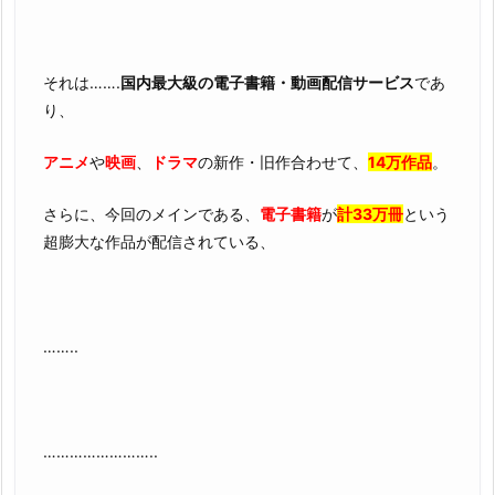
それは…….
国内最大級の電子書籍・動画配信サービス
であ
り、
アニメ
や
映画
、
ドラマ
の新作・旧作合わせて、
14万作品
。
さらに、今回のメインである、
電子書籍
が
計33万冊
という
超膨大な作品が配信されている、
……..
……………………..