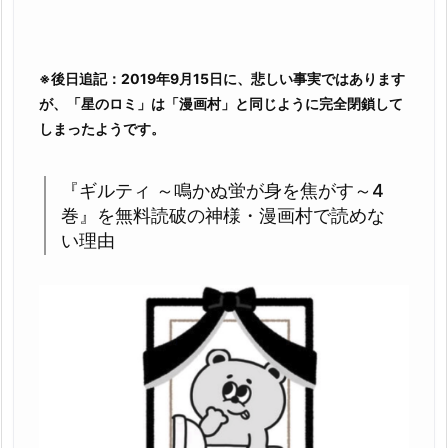
な
い
理
由
※後日追記：2019年9月15日に、悲しい事実ではあります
3.
が、「星のロミ」は「漫画村」と同じように完全閉鎖して
『ギ
しまったようです。
ル
テ
『ギルティ ～鳴かぬ蛍が身を焦がす～4
ィ
巻』を無料読破の神様・漫画村で読めな
～
い理由
鳴
か
ぬ
蛍
が
身
を
焦