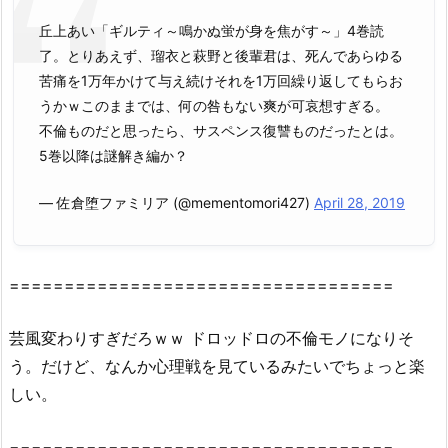
テ
丘上あい「ギルティ～鳴かぬ蛍が身を焦がす～」4巻読
ィ
了。とりあえず、瑠衣と萩野と後輩君は、死んであらゆる
～
苦痛を1万年かけて与え続けそれを1万回繰り返してもらお
鳴
うかｗこのままでは、何の咎もない爽が可哀想すぎる。
か
不倫ものだと思ったら、サスペンス復讐ものだったとは。
ぬ
5巻以降は謎解き編か？
蛍
が
— 佐倉堕ファミリア (@mementomori427)
April 28, 2019
身
を
焦
===================================
が
す
芸風変わりすぎだろｗｗ ドロッドロの不倫モノになりそ
～
う。だけど、なんか心理戦を見ているみたいでちょっと楽
4
巻』
しい。
を
無
===================================