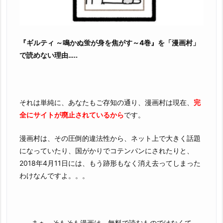
が
す
～
4
『ギルティ ～鳴かぬ蛍が身を焦がす～4巻』を「漫画村」
巻』
で読めない理由…..
を
完
全
無
それは単純に、あなたもご存知の通り、漫画村は現在、
完
料
全にサイトが廃止されているから
です。
で
読
漫画村は、その圧倒的違法性から、ネット上で大きく話題
む
になっていたり、国がかりでコテンパンにされたりと、
こ
2018年4月11日には、もう跡形もなく消え去ってしまった
と
わけなんですよ。。。
は、
ゆ
で
……まぁ、そもそも漫画は、無料で読むものではなくて、