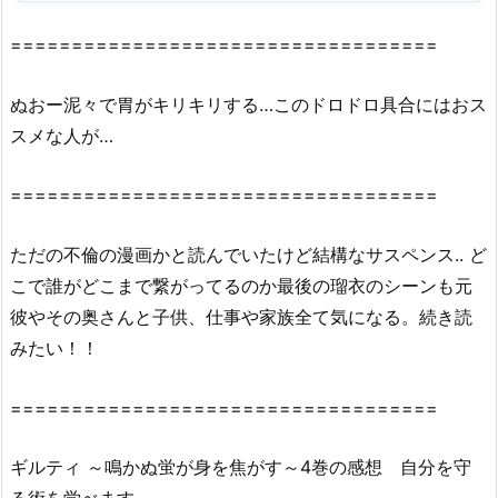
を
紹
===================================
介！
2.
ぬおー泥々で胃がキリキリする…このドロドロ具合にはおス
『ギ
スメな人が…
ル
テ
===================================
ィ
～
ただの不倫の漫画かと読んでいたけど結構なサスペンス.. ど
鳴
こで誰がどこまで繋がってるのか最後の瑠衣のシーンも元
か
彼やその奥さんと子供、仕事や家族全て気になる。続き読
ぬ
蛍
みたい！！
が
身
===================================
を
焦
ギルティ ～鳴かぬ蛍が身を焦がす～4巻の感想 自分を守
が