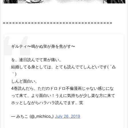
ぬ
蛍
が
===================================
身
を
焦
が
ギルティ〜鳴かぬ蛍が身を焦がす〜
す
を、連日読んでて胃が痛い。
～
結婚してる身としては、とても読んでてしんどいです( ´△
4
｀)
巻』
しんど面白い。
の
4巻読んだら、ただのドロドロ不倫漫画じゃない感じにな
感
って来て、より面白い！うえに気持ちが少し楽な方に来て
想・
ホッとしながらハラハラ読んでます。笑
見
ど
— みちこ (@_michico_)
July 26, 2019
こ
ろ