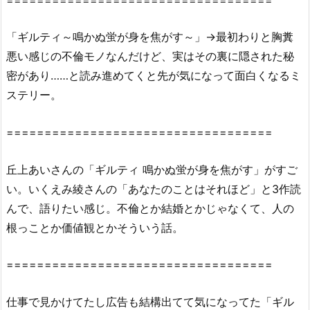
料
読
「ギルティ～鳴かぬ蛍が身を焦がす～」→最初わりと胸糞
破
悪い感じの不倫モノなんだけど、実はその裏に隠された秘
の
密があり……と読み進めてくと先が気になって面白くなるミ
神
ステリー。
様・
漫
===================================
画
村
丘上あいさんの「ギルティ 鳴かぬ蛍が身を焦がす」がすご
で
読
い。いくえみ綾さんの「あなたのことはそれほど」と3作読
め
んで、語りたい感じ。不倫とか結婚とかじゃなくて、人の
な
根っことか価値観とかそういう話。
い
理
===================================
由
2.
仕事で見かけてたし広告も結構出てて気になってた「ギル
2.