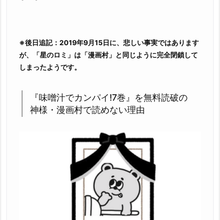
全
ペ
ー
ジ
※後日追記：2019年9月15日に、悲しい事実ではあります
読
が、「星のロミ」は「漫画村」と同じように完全閉鎖して
む
しまったようです。
こ
と
『味噌汁でカンパイ!7巻』を無料読破の
は
神様・漫画村で読めない理由
で
き
る
の？
2.
1.
『味
噌
汁