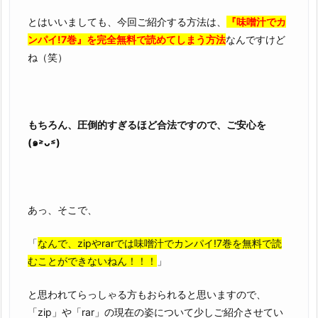
で
とはいいましても、今回ご紹介する方法は、
『味噌汁でカ
読
ンパイ!7巻』を完全無料で読めてしまう方法
なんですけど
め
ね（笑）
な
い
理
由
もちろん、圧倒的すぎるほど合法ですので、ご安心を
2.
(๑˃̵ᴗ˂̵)
2.
『味
噌
汁
あっ、そこで、
で
カ
「
なんで、zipやrarでは味噌汁でカンパイ!7巻を無料で読
ン
むことができないねん！！！
」
パ
イ!
と思われてらっしゃる方もおられると思いますので、
7
「zip」や「rar」の現在の姿について少しご紹介させてい