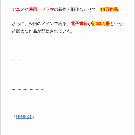
アニメ
や
映画
、
ドラマ
の新作・旧作合わせて、
14万作品
。
さらに、今回のメインである、
電子書籍
が
計33万冊
という
超膨大な作品が配信されている、
……..
……………………..
『
U-NEXT
』