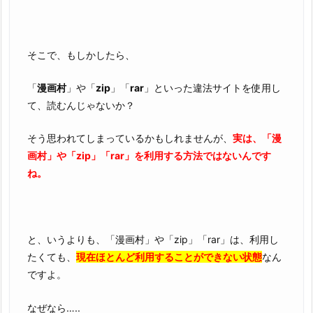
イ!
7
巻』
そこで、もしかしたら、
は
無
「
漫画村
」や「
zip
」「
rar
」といった違法サイトを使用し
料
て、読むんじゃないか？
の
漫
そう思われてしまっているかもしれませんが、
実は、「漫
画
画村」や「zip」「rar」を利用する方法ではないんです
村
ね。
や
z
i
p、
と、いうよりも、「漫画村」や「zip」「rar」は、利用し
r
たくても、
現在ほとんど利用することができない状態
なん
a
ですよ。
r
で
なぜなら…..