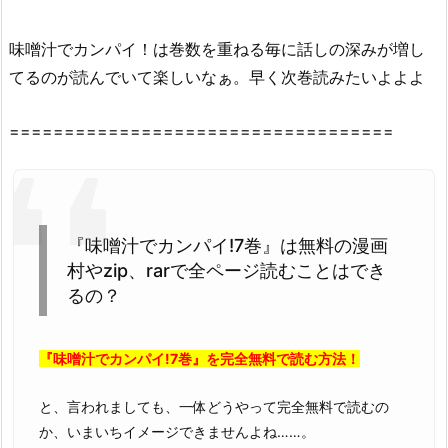
の
感
味噌汁でカンパイ！は巻数を重ねる毎に話しの深みが増し
想・
てるのが読んでいて楽しいなぁ。早く次巻読みたいよよよ
見
ど
こ
===================================
ろ
を
紹
介！
『味噌汁でカンパイ!7巻』は無料の漫画
2.
村やzip、rarで全ページ読むことはでき
『味
るの？
噌
汁
で
『味噌汁でカンパイ!7巻』を完全無料で読む方法！
カ
ン
と、言われましても、一体どうやって完全無料で読むの
パ
か、いまいちイメージできませんよね……。