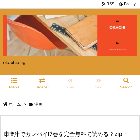
RSS
Feedly
okachiblog
Menu
Sidebar
Prev
Next
Search
ホーム
>
漫画
味噌汁でカンパイ!7巻を完全無料で読める？zip・