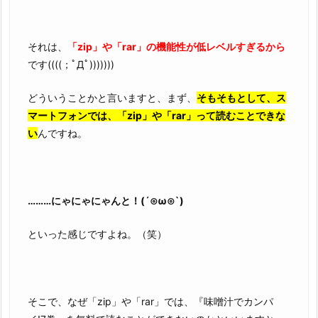
な
い
理
それは、
「zip」や「rar」の機能性が低レベルすぎるから
由
です((((；ﾟДﾟ)))))))
3.
どういうことかと言いますと、まず、
そもそもとして、ス
『味
マートフォンでは、「zip」や「rar」って読むことできな
噌
い
んですね。
汁
で
カ
ン
………にゃにゃにゃんと！(´⊙ω⊙`)
パ
イ!
といった感じですよね。（笑）
7
巻』
を
完
そこで、なぜ「zip」や「rar」では、『味噌汁でカンパ
全