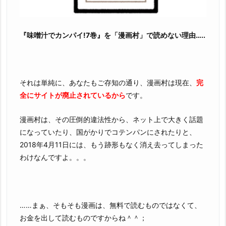
で
カ
ン
『味噌汁でカンパイ!7巻』を「漫画村」で読めない理由…..
パ
イ!
7
巻』
それは単純に、あなたもご存知の通り、漫画村は現在、
完
を
全にサイトが廃止されているから
です。
無
料
漫画村は、その圧倒的違法性から、ネット上で大きく話題
読
になっていたり、国がかりでコテンパンにされたりと、
破
2018年4月11日には、もう跡形もなく消え去ってしまった
の
わけなんですよ。。。
神
様・
漫
……まぁ、そもそも漫画は、無料で読むものではなくて、
画
お金を出して読むものですからね＾＾；
村