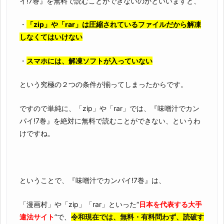
イ!7巻』を無料で読むことができないのかといいますと、
無
料
・
「zip」や「rar」は圧縮されているファイルだから解凍
で
しなくてはいけない
読
む
・
スマホには、解凍ソフトが入っていない
こ
と
という究極の２つの条件が揃ってしまったからです。
は、
ですので単純に、「zip」や「rar」では、『味噌汁でカン
ゆ
パイ!7巻』を絶対に無料で読むことができない、というわ
で
けですね。
卵
を
作
る
ということで、『味噌汁でカンパイ!7巻』は、
よ
り
「漫画村」や「zip」「rar」といった“
日本を代表する大手
簡
違法サイト
”で、
令和現在では、無料・有料問わず、読破す
単