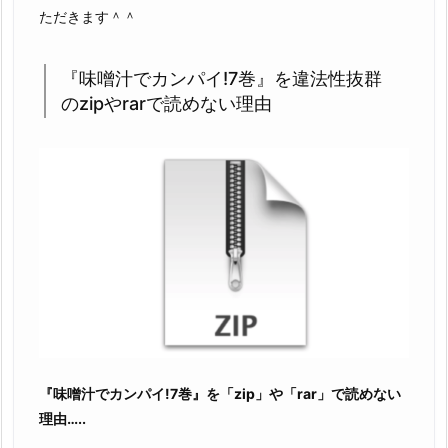
巻』
ただきます＾＾
を
違
『味噌汁でカンパイ!7巻』を違法性抜群
法
のzipやrarで読めない理由
性
抜
群
の
z
i
p
や
r
a
r
で
『味噌汁でカンパイ!7巻』を「zip」や「rar」で読めない
読
理由…..
め