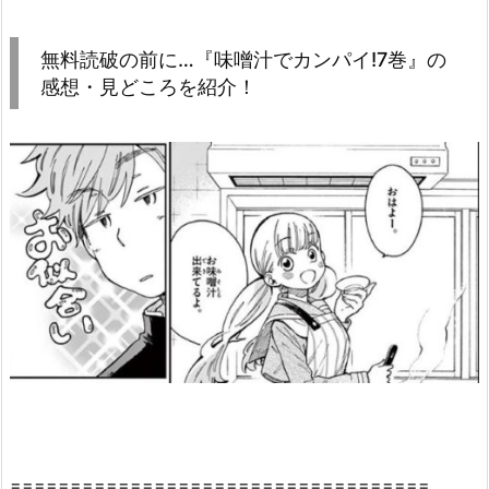
1.
無
料
無料読破の前に…『味噌汁でカンパイ!7巻』の
読
感想・見どころを紹介！
破
の
前
に…
『味
噌
汁
で
カ
ン
パ
イ!
7
巻』
===================================