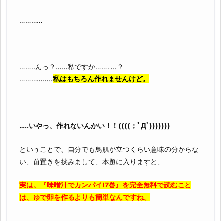
…………
……..んっ？……私ですか………..？
……………..
私はもちろん作れませんけど。
…..いやっ、作れないんかい！！((((；ﾟДﾟ)))))))
ということで、自分でも鳥肌が立つくらい意味の分からな
い、前置きを挟みまして、本題に入りますと、
実は、『味噌汁でカンパイ!7巻』を完全無料で読むこと
は、ゆで卵を作るよりも簡単なんですね。