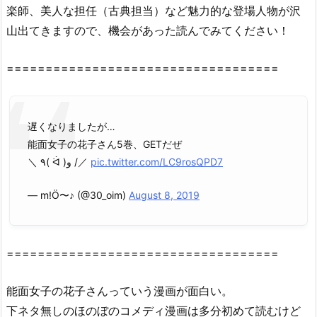
楽師、美人な担任（古典担当）など魅力的な登場人物が沢
神
様・
山出てきますので、機会があった読んでみてください！
漫
画
===================================
村
で
読
遅くなりましたが…
め
能面女子の花子さん5巻、GETだぜ
な
＼ ٩( ᐛ )و /／
pic.twitter.com/LC9rosQPD7
い
理
— m!Ö〜♪ (@30_oim)
August 8, 2019
由
2.
2.
===================================
『能
面
能面女子の花子さんっていう漫画が面白い。
女
下ネタ無しのほのぼのコメディ漫画は多分初めて読むけど
子