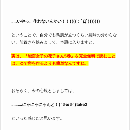
…..いやっ、作れないんかい！！((((；ﾟДﾟ)))))))
ということで、自分でも鳥肌が立つくらい意味の分からな
い、前置きを挟みまして、本題に入りますと、
実は、『能面女子の花子さん5巻』を完全無料で読むこと
は、ゆで卵を作るよりも簡単なんですね。
おそらく、今の心境としましては、
……….にゃにゃにゃんと！(´⊙ω⊙`)take2
といった感じだと思います。