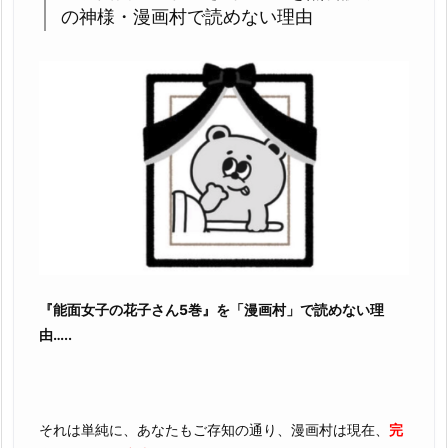
の神様・漫画村で読めない理由
を
作
る
よ
り
簡
単
で
す
『能面女子の花子さん5巻』を「漫画村」で読めない理
由…..
それは単純に、あなたもご存知の通り、漫画村は現在、
完