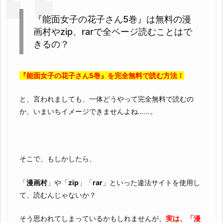
r
『能面女子の花子さん5巻』は無料の漫
a
画村やzip、rarで全ページ読むことはで
r
きるの？
で
読
め
『能面女子の花子さん5巻』を完全無料で読む方法！
な
い
と、言われましても、一体どうやって完全無料で読むの
理
か、いまいちイメージできませんよね……。
由
3.
『能
面
そこで、もしかしたら、
女
「
漫画村
」や「
zip
」「
rar
」といった違法サイトを使用し
子
て、読むんじゃないか？
の
花
そう思われてしまっているかもしれませんが、
実は、「漫
子