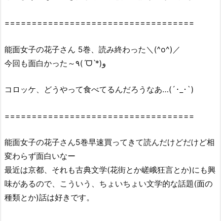
r
a
===================================
r
で
能面女子の花子さん 5巻、読み終わった＼(^o^)／
全
今回も面白かった～٩(ˊᗜˋ*)و
ペ
ー
コロッケ、どうやって食べてるんだろうなあ…(´･_･`)
ジ
読
===================================
む
こ
と
能面女子の花子さん5巻早速買ってきて読んだけどだけど相
は
変わらず面白いなー
で
最近は京都、それも古典文学(花街とか嵯峨狂言とか)にも興
き
味があるので、こういう、ちょいちょい文学的な話題(面の
る
種類とか)話は好きです。
の？
2.