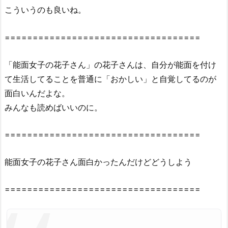
の
こういうのも良いね。
花
子
===================================
さ
ん
「能面女子の花子さん」の花子さんは、自分が能面を付け
5
て生活してることを普通に「おかしい」と自覚してるのが
巻』
面白いんだよな。
を
みんなも読めばいいのに。
違
法
===================================
性
抜
能面女子の花子さん面白かったんだけどどうしよう
群
の
z
===================================
i
p
や