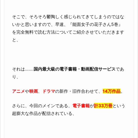
そこで、そろそろ鬱陶しく感じられてきてしまうのではな
いかと思いますので、早速、『能面女子の花子さん5巻』
を完全無料で読む方法についてご紹介させていただきます
と、
それは…….
国内最大級の電子書籍・動画配信サービス
であ
り、
アニメ
や
映画
、
ドラマ
の新作・旧作合わせて、
14万作品
。
さらに、今回のメインである、
電子書籍
が
計33万冊
という
超膨大な作品が配信されている、