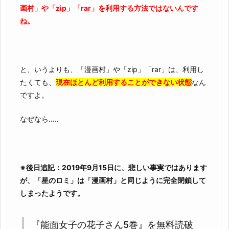
画村」や「zip」「rar」を利用する方法ではないんです
さ
ね。
ん
5
巻』
を
と、いうよりも、「漫画村」や「zip」「rar」は、利用し
完
たくても、
現在ほとんど利用することができない状態
なん
全
ですよ。
無
料
なぜなら…..
で
読
む
こ
※後日追記：2019年9月15日に、悲しい事実ではあります
と
が、「星のロミ」は「漫画村」と同じように完全閉鎖して
は、
しまったようです。
ゆ
で
『能面女子の花子さん5巻』を無料読破
卵