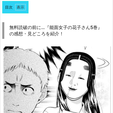
目次
1.
無
料
無料読破の前に…『能面女子の花子さん5巻』
読
の感想・見どころを紹介！
破
の
前
に…
『能
面
女
子
の
花
子
さ