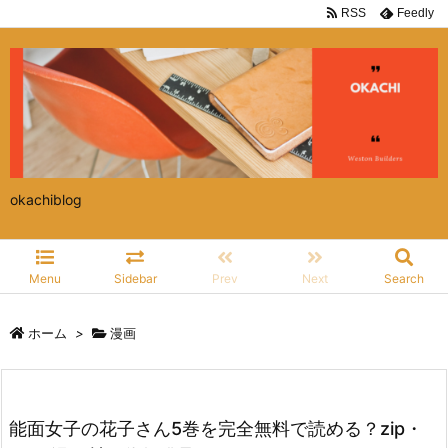
RSS
Feedly
okachiblog
Menu
Sidebar
Prev
Next
Search
ホーム
>
漫画
能面女子の花子さん5巻を完全無料で読める？zip・