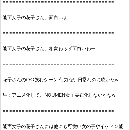
===================================
1.
『能
能面女子の花子さん、面白いよ！
面
女
===================================
子
の
花
能面女子の花子さん、相変わらず面白いわー
子
さ
===================================
ん
5
花子さんの○○飲むシーン 何気ない日常なのに吹いたw
巻』
を
早くアニメ化して、NOUMEN女子実在化しないかなw
無
料
===================================
読
破
能面女子の花子さんには他にも可愛い女の子やイケメン能
の