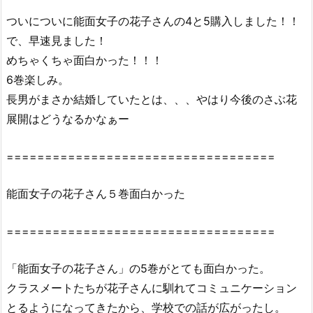
の
ついについに能面女子の花子さんの4と5購入しました！！
花
で、早速見ました！
子
さ
めちゃくちゃ面白かった！！！
ん
6巻楽しみ。
5
長男がまさか結婚していたとは、、、やはり今後のさぶ花
巻』
展開はどうなるかなぁー
は
無
===================================
料
の
能面女子の花子さん５巻面白かった
漫
画
===================================
村
や
「能面女子の花子さん」の5巻がとても面白かった。
z
i
クラスメートたちが花子さんに馴れてコミュニケーション
p、
とるようになってきたから、学校での話が広がったし。