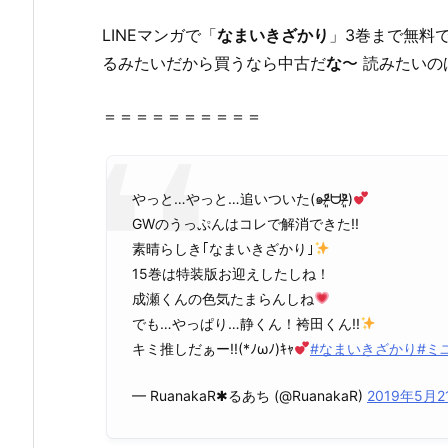
で
LINEマンガで「
なま
いき
ざかり
」3巻まで無料
全
ペ
るみたいだから買うなら中古だ
な
〜 読みたい
ー
ジ
＝＝＝＝＝＝＝＝＝＝
読
む
こ
やっと…やっと…追いついた(๑ᵒ̴̶̷͈᷄ᗨᵒ̴̶̷͈᷅)
と
GWのうっぷんはコレで解消できた!!
は
素晴らしき｢なまいきざかり｣
で
15巻は特装版お迎えしたしね！
き
成瀬くんの色気たまらんしね
る
でも…やっぱり…静くん！袴田くん!!
の？
キミ推しだぁー!!(*ﾉωﾉ)ｷｬ
#なまいきざかり
#ミ
2.
1.
— RuanakaR✱るあち (@RuanakaR)
2019年5月2
『な
ま