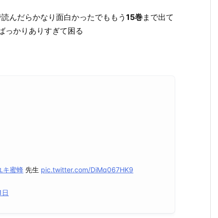
で読んだらかなり面白かったでももう
15巻
まで出て
のばっかりありすぎて困る
ユキ蜜蜂
先生
pic.twitter.com/DiMq067HK9
1日