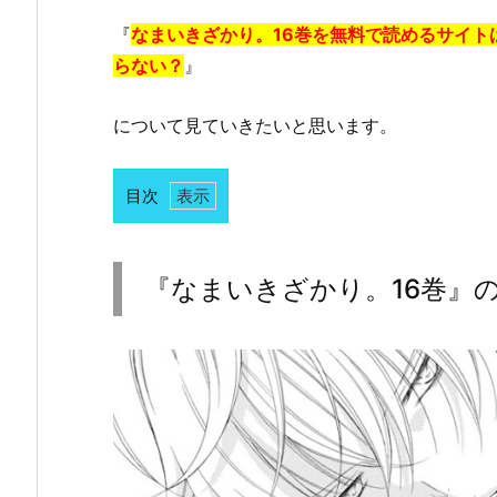
『
なまいきざかり。16巻を無料で読めるサイトは
らない？
』
について見ていきたいと思います。
目次
1.
『な
ま
『なまいきざかり。16巻』
い
き
ざ
か
り。
1
6