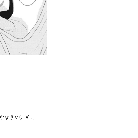
きゃ(｡-∀-｡)