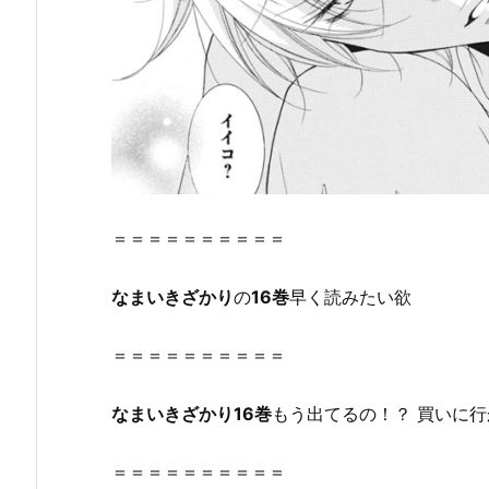
巻』
の
感
想・
見
ど
こ
ろ
を
＝＝＝＝＝＝＝＝＝＝
紹
介！
な
ま
いき
ざかり
の
16巻
早く読みたい欲
2.
『な
＝＝＝＝＝＝＝＝＝＝
ま
い
な
ま
いき
ざかり
16巻
もう出てるの！？ 買いに行かな
き
ざ
か
＝＝＝＝＝＝＝＝＝＝