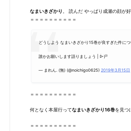
り。
1
な
ま
いき
ざかり
。 読んだ やっぱり成瀬の顔が
6
＝＝＝＝＝＝＝＝＝＝
巻』
は
無
どうしよう なまいきざかり15巻が良すぎた件につ
料
の
誰かお願いします語りましょう | ᐕ)⁾⁾
漫
画
— まれん. (無) (@noichigo0625)
2019年3月15日
村
や
z
＝＝＝＝＝＝＝＝＝＝
i
p、
何となく本屋行って
な
ま
いき
ざかり
16巻
を見つ
r
a
＝＝＝＝＝＝＝＝＝＝
r