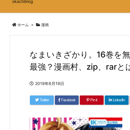
okachiblog
ホーム
>
漫画
なまいきざかり。16巻を
最強？漫画村、zip、ra
2019年6月19日
Twitter
Facebook
Pin it
LinkedIn