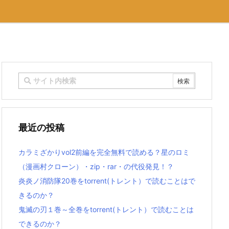
最近の投稿
カラミざかりvol2前編を完全無料で読める？星のロミ
（漫画村クローン）・zip・rar・の代役発見！？
炎炎ノ消防隊20巻をtorrent(トレント）で読むことはで
きるのか？
鬼滅の刃１巻～全巻をtorrent(トレント）で読むことは
できるのか？