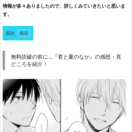
情報が多々ありましたので、詳しくみていきたいと思いま
す。
目次
1.
無
料
無料読破の前に…『君と夏のなか』の感想・見
読
どころを紹介！
破
の
前
に…
『君
と
夏
の
な