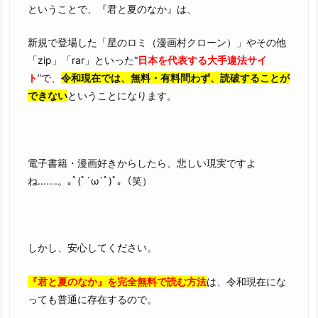
ということで、『君と夏のなか』は、
新規で登場した「星のロミ（漫画村クローン）」やその他
「zip」「rar」といった“
日本を代表する大手違法サイ
ト
”で、
令和現在では、無料・有料問わず、読破することが
できない
ということになります。
電子書籍・漫画好きからしたら、悲しい現実ですよ
ね…….。｡ﾟ(ﾟ´ω`ﾟ)ﾟ｡（笑）
しかし、安心してください。
『君と夏のなか』を完全無料で読む方法
は、令和現在にな
っても普通に存在するので。