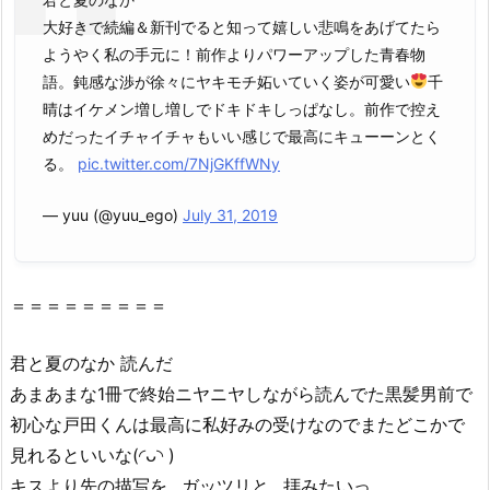
の
大好きで続編＆新刊でると知って嬉しい悲鳴をあげてたら
な
ようやく私の手元に！前作よりパワーアップした青春物
か』
語。鈍感な渉が徐々にヤキモチ妬いていく姿が可愛い
千
を
晴はイケメン増し増しでドキドキしっぱなし。前作で控え
違
めだったイチャイチャもいい感じで最高にキューーンとく
法
る。
pic.twitter.com/7NjGKffWNy
性
抜
— yuu (@yuu_ego)
July 31, 2019
群
の
z
i
＝＝＝＝＝＝＝＝＝
p
や
君と夏のなか 読んだ
r
あまあまな1冊で終始ニヤニヤしながら読んでた黒髪男前で
a
初心な戸田くんは最高に私好みの受けなのでまたどこかで
r
見れるといいな(◜ᴗ◝ )
で
キスより先の描写を…ガッツリと…拝みたいっ