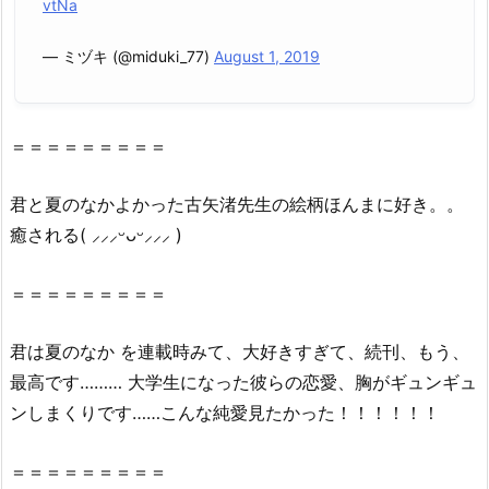
vtNa
p、
r
— ミヅキ (@miduki_77)
August 1, 2019
a
r
で
＝＝＝＝＝＝＝＝＝
全
ペ
君と夏のなかよかった古矢渚先生の絵柄ほんまに好き。。
ー
癒される( ⸝⸝⸝ᵕᴗᵕ⸝⸝⸝ )
ジ
読
＝＝＝＝＝＝＝＝＝
む
こ
と
君
は
夏
の
なか
を連載時みて、大好きすぎて、続刊、もう、
は
最高です……… 大学生になった彼らの恋愛、胸がギュンギュ
で
ンしまくりです……こんな純愛見たかった！！！！！！
き
る
＝＝＝＝＝＝＝＝＝
の？