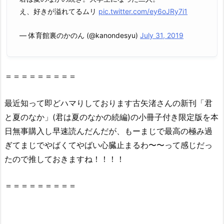
で
え、好きが溢れてるムリ
pic.twitter.com/ey6oJRy7i1
読
む
— 体育館裏のかのん (@kanondesyu)
July 31, 2019
こ
と
は、
＝＝＝＝＝＝＝＝＝
ゆ
で
最近知って即どハマりしております古矢渚さんの新刊「
君
卵
を
と
夏
の
なか
」(
君
は
夏
の
なか
の
続編)の小冊子付き限定版を本
作
日無事購入し早速読んだんだが、もーまじで最高の極み過
る
ぎてまじでやばくてやばい心臓止まるわ〜〜って感じだっ
よ
たので推しておきますね！！！！
り
簡
＝＝＝＝＝＝＝＝＝
単
で
す