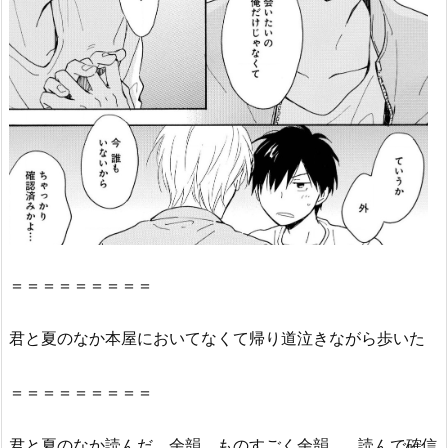
か』
の
感
想・
見
ど
こ
ろ
を
紹
介！
＝＝＝＝＝＝＝＝＝
2.
『君
君
と
夏
の
なか
本屋においてなくて帰り道泣きながら歩いた
と
夏
＝＝＝＝＝＝＝＝＝
の
な
か』
君
と
夏
の
なか
読んだ。余韻、ものすごく余韻…。読んで確信