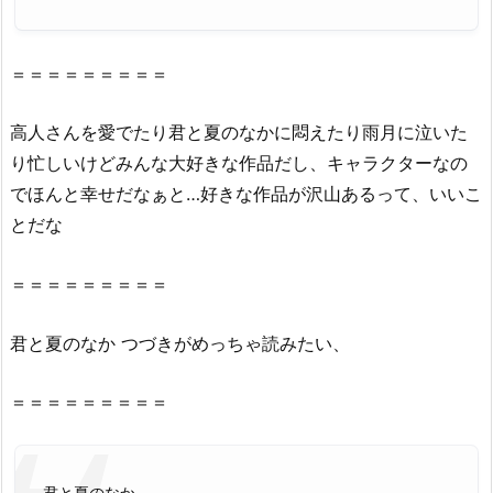
村
ク
＝＝＝＝＝＝＝＝＝
ロ
ー
高人さんを愛でたり
君
と
夏
の
なか
に悶えたり雨月に泣いた
ン）
り忙しいけどみんな大好きな作品だし、キャラクターなの
で
読
でほんと幸せだなぁと…好きな作品が沢山あるって、いいこ
め
とだな
な
い
＝＝＝＝＝＝＝＝＝
理
由
君
と
夏
の
なか
つづきがめっちゃ読みたい、
2.
2.
＝＝＝＝＝＝＝＝＝
『君
と
夏
君と夏のなか