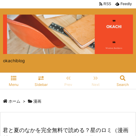
RSS
Feedly
okachiblog
Menu
Sidebar
Prev
Next
Search
ホーム
>
漫画
君と夏のなかを完全無料で読める？星のロミ（漫画