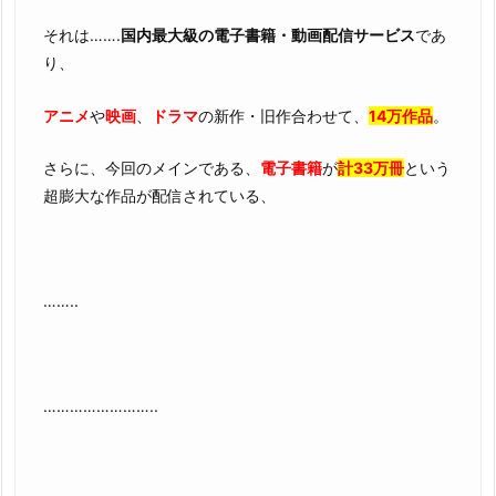
それは…….
国内最大級の電子書籍・動画配信サービス
であ
り、
アニメ
や
映画
、
ドラマ
の新作・旧作合わせて、
14万作品
。
さらに、今回のメインである、
電子書籍
が
計33万冊
という
超膨大な作品が配信されている、
……..
……………………..