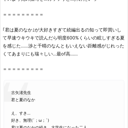
読
め
＝＝＝＝＝＝＝＝＝
な
い
｢
君
は
夏
の
なか
｣が大好きすぎて続編出るの知って即買いし
理
由
て早速ウキウキで読んだら明度600%くらいの眩しすぎる
夏
3.
を感じた……渉と千晴のなんともいえない距離感がじれった
『君
くてあまりにも瑞々しい…最of高……
と
夏
＝＝＝＝＝＝＝＝＝
の
な
か』
古矢渚先生
を
君と夏のなか
完
全
え、すき…
無
好き、無理(´；ω；`)
料
君は夏のなかの続き。大学生になった二人。