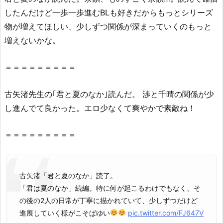
は
したんだけど一歩一歩進むBLも好きだからもっとシリーズ
無
物が増えてほしい、少しずつ関係が深まっていくのもっと
料
増えないかな。
の
星
＝＝＝＝＝＝＝＝＝
の
ロ
古矢渚先生
の
｢
君
と
夏
の
なか
｣読んだ。 渉と千晴の関係が少
ミ
し進んでて良かった。エロ少なくて爽やかで素敵ね！
（漫
画
村
＝＝＝＝＝＝＝＝＝
ク
ロ
ー
古矢渚「君と夏のなか」読了。
ン）
「君は夏のなか」続編。特に何が起こるわけでもなく、そ
や
の後の2人の日常が丁寧に描かれていて、少しずつだけど
z
進展していく様がこそばゆい
pic.twitter.com/FJ647V
i