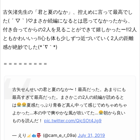
2.
古矢渚先生
の
「
君
と
夏
の
なか
」、控えめに言って最高でし
1.
た( ´ ▽ ` )♡まさか続編になるとは思ってなかったから、
『君
付き合ってからの2人を見ることができて嬉しかったー‼︎2人
と
ともかわいいっ‼︎心も体も少しずつ近づいていく2人の距離
夏
の
感が絶妙でした(*´∇｀*)
な
か』
＝＝＝＝＝＝＝＝＝
を
救
世
古矢せんせいの君と夏のなか〜！最高だった。あまりにも
主・
最高すぎて最高だった。まさかこの2人の続編が読めると
星
は
夏感たっぷり青春ど真ん中って感じでめちゃめちゃ
の
よかった…本の中で爽やかな風が吹いてた…
朝から良い
ロ
ものを読んだ！
pic.twitter.com/QjcSOt4Jg9
ミ
（漫
— えり
(@cam_e_r_09a)
July 31, 2019
画