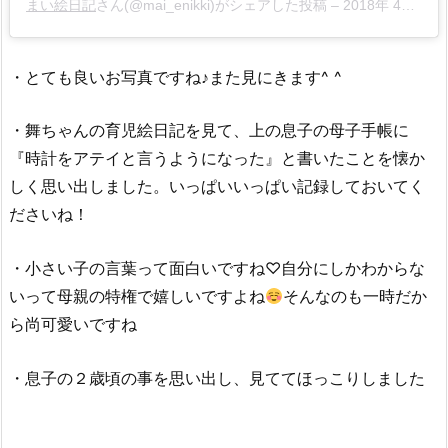
まい絵日記
さん(@mai_enikki)がシェアした投稿 –
2018年 4月月7日午後11時25分PDT
・とても良いお写真ですね♪また見にきます^ ^
・舞ちゃんの育児絵日記を見て、上の息子の母子手帳に
『時計をアテイと言うようになった』と書いたことを懐か
しく思い出しました。いっぱいいっぱい記録しておいてく
ださいね！
・小さい子の言葉って面白いですね♡自分にしかわからな
いって母親の特権で嬉しいですよね
そんなのも一時だか
ら尚可愛いですね
・息子の２歳頃の事を思い出し、見ててほっこりしました