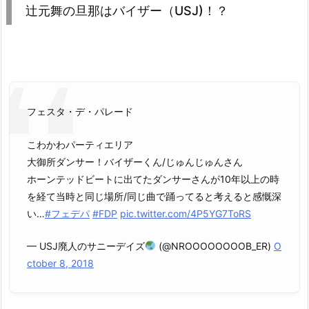
辻元舞の旦那はバイザー（USJ)！？
フェスタ・デ・パレード
こわかわパーティエリア
大御所ダンサー！バイザーくん/じゅんじゅんさん
ホーンテッドビートに出てたダンサーさんが10年以上の時
を経て当時と同じ場所/同じ曲で踊ってると考えると感慨深
い…
#フェデパ
#FDP
pic.twitter.com/4P5YG7ToRS
— USJ廃人のサニーデイズ
(@NROOOOOOOOB_ER)
O
ctober 8, 2018