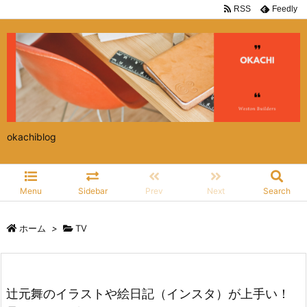
RSS
Feedly
okachiblog
Menu
Sidebar
Prev
Next
Search
ホーム
>
TV
辻元舞のイラストや絵日記（インスタ）が上手い！