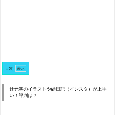
目次
1.
辻
元
辻元舞のイラストや絵日記（インスタ）が上手
舞
い！評判は？
の
イ
ラ