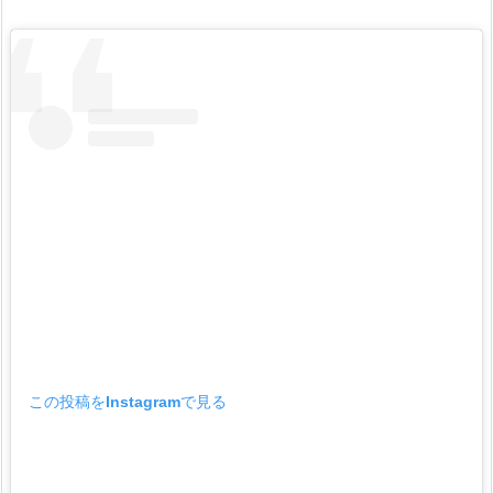
ス
ト
や
絵
日
記
（イ
ン
ス
タ）
が
上
手
い！
この投稿をInstagramで見る
評
判
は？
2.