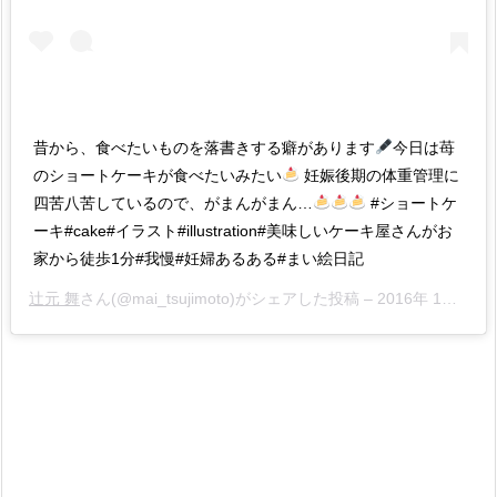
昔から、食べたいものを落書きする癖があります
今日は苺
のショートケーキが食べたいみたい
妊娠後期の体重管理に
四苦八苦しているので、がまんがまん…
#ショートケ
ーキ#cake#イラスト#illustration#美味しいケーキ屋さんがお
家から徒歩1分#我慢#妊婦あるある#まい絵日記
辻元 舞
さん(@mai_tsujimoto)がシェアした投稿 –
2016年 1月月6日午後10時38分PST