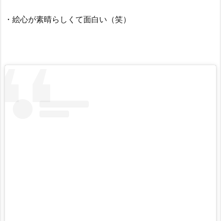
の
・絵心が素晴らしくて面白い（笑）
イ
ラ
ス
ト
や
絵
日
記
（イ
ン
ス
タ）
が
上
手
い！