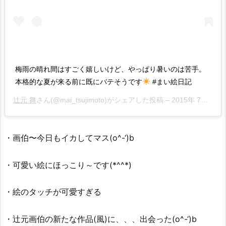
辻
元
舞
の
旦
梅雨の晴れ間はすごく嬉しいけど、やっぱり暑いのは苦手。
那
本格的な夏が来る前に既にバテそうです
#まい絵日記
は
バ
辻元 舞
さん(@mai_tsujimoto)がシェアした投稿 –
2015年 7月月10日午後10時01分PDT
イ
ザ
ー
・画伯〜今日もイカしてマス(o^-‘)b
（U
S
・可愛い絵にほっこり～です(*^^*)
J)！？
3.
・絵のタッチが可愛すぎる
辻
元
・辻元画伯の新たな作品(風)に、、、出会った(o^-‘)b
舞