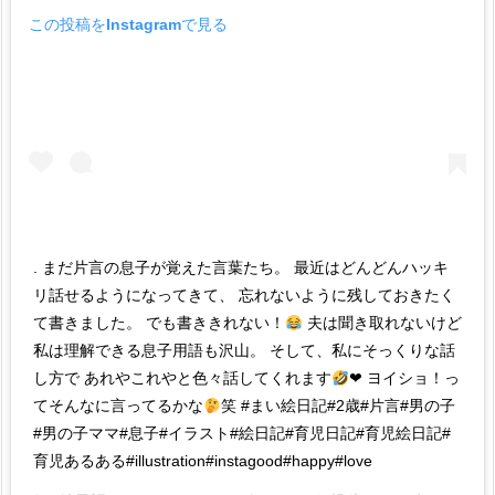
旦
この投稿をInstagramで見る
那
は
バ
イ
ザ
ー！？
の
ま
と
. まだ片言の息子が覚えた言葉たち。 最近はどんどんハッキ
め
リ話せるようになってきて、 忘れないように残しておきたく
て書きました。 でも書ききれない！
夫は聞き取れないけど
私は理解できる息子用語も沢山。 そして、私にそっくりな話
し方で あれやこれやと色々話してくれます
❤︎ ヨイショ！っ
てそんなに言ってるかな
笑 #まい絵日記#2歳#片言#男の子
#男の子ママ#息子#イラスト#絵日記#育児日記#育児絵日記#
育児あるある#illustration#instagood#happy#love