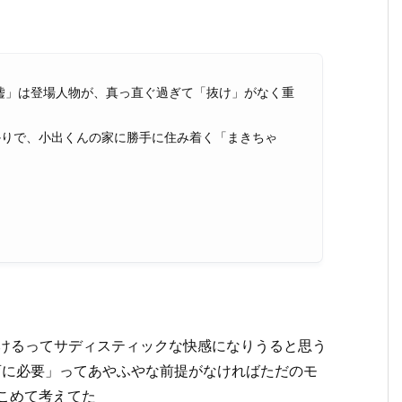
嘘」は登場人物が、真っ直ぐ過ぎて「抜け」がなく重
かりで、小出くんの家に勝手に住み着く「まきちゃ
つけるってサディスティックな快感になりうると思う
育に必要」ってあやふやな前提がなければただ
の
モ
こめて考えてた