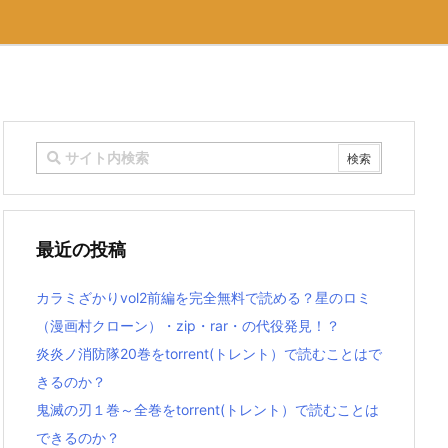
最近の投稿
カラミざかりvol2前編を完全無料で読める？星のロミ
（漫画村クローン）・zip・rar・の代役発見！？
炎炎ノ消防隊20巻をtorrent(トレント）で読むことはで
きるのか？
鬼滅の刃１巻～全巻をtorrent(トレント）で読むことは
できるのか？