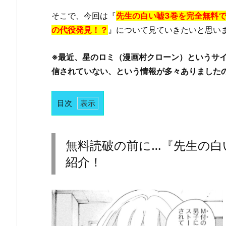
そこで、今回は『
先生の白い嘘3巻を完全無料で
の代役発見！？
』について見ていきたいと思い
※最近、星のロミ（漫画村クローン）というサ
信されていない、という情報が多々ありました
目次
1.
無
料
無料読破の前に…『先生の白
読
紹介！
破
の
前
に…
『先