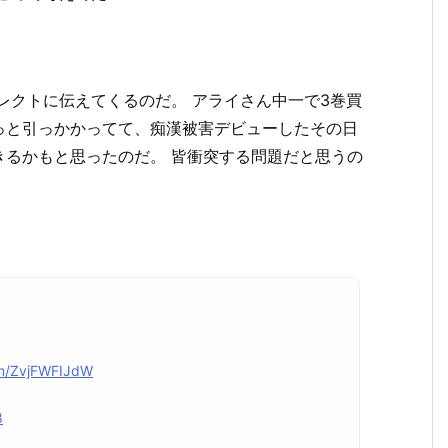
レクトに伝えてくるのだ。 アライさん中一で
3巻
買
っと引っかかってて、痴漢被害デビューしたその日
きるかもと思ったのだ。 皆衝突する問題だと思うの
com/ZvjFWFIJdW
8