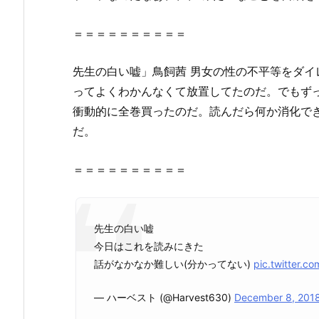
村
ク
＝＝＝＝＝＝＝＝＝＝
ロ
ー
先生
の
白い
嘘
」鳥飼茜 男女
の
性
の
不平等をダイ
ン）
ってよくわかんなくて放置してたのだ。でもず
や
衝動的に全巻買ったのだ。読んだら何か消化で
z
だ。
i
p、
＝＝＝＝＝＝＝＝＝＝
r
a
r
で
先生の白い嘘
全
今日はこれを読みにきた
ペ
話がなかなか難しい(分かってない)
pic.twitter.
ー
ジ
— ハーベスト (@Harvest630)
December 8, 201
読