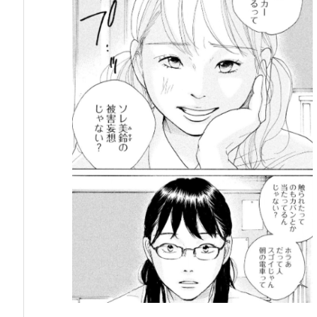
生
の
白
い
嘘
3
巻』
の
感
想・
見
ど
こ
ろ
を
紹
介！
2.