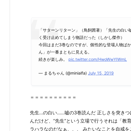
『先
生
の
白
「サターンリターン」（鳥飼茜著）「先生の白い
い
く受け止めてしまう物語だった（しかし傑作）
嘘
今回はまだ3巻なのですが、個性的な登場人物ば
3
ん」が一番まともに見える。
巻』
続きが楽しみ。
pic.twitter.com/HwoWwYIWmL
は
無
— まるちゃん (@minialfa)
July 15, 2019
料
の
星
＝＝＝＝＝＝＝＝＝＝
の
ロ
先生
…
の
白い
……
嘘
の
3巻
読んだ 正しさを突き
ミ
（漫
んだけど、”
先生
“という立場で行うそれは「教
画
ラハラなのだなぁ、、、 みたいなことを自戒を