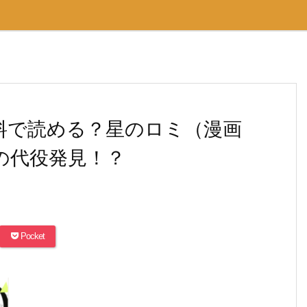
料で読める？星のロミ（漫画
・の代役発見！？
Pocket