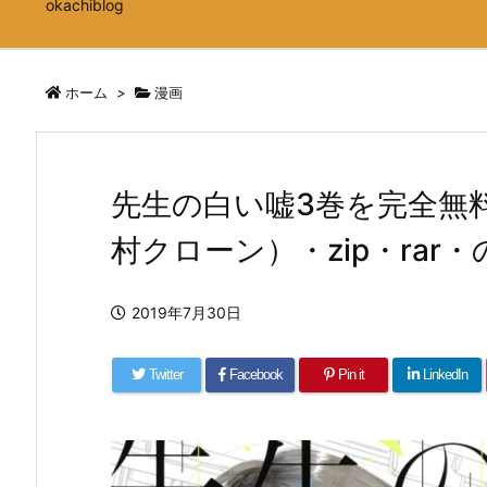
okachiblog
ホーム
>
漫画
先生の白い嘘3巻を完全無
村クローン）・zip・rar
2019年7月30日
Twitter
Facebook
Pin it
LinkedIn