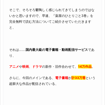
そこで、そろそろ鬱陶しく感じられてきてしまうのではな
いかと思いますので、早速、『薬屋のひとりごと3巻』を
完全無料で読む方法についてご紹介させていただきます
と、
それは…….
国内最大級の電子書籍・動画配信サービス
であ
り、
アニメ
や
映画
、
ドラマ
の新作・旧作合わせて、
14万作品
。
さらに、今回のメインである、
電子書籍
が
計33万冊
という
超膨大な作品が配信されている、