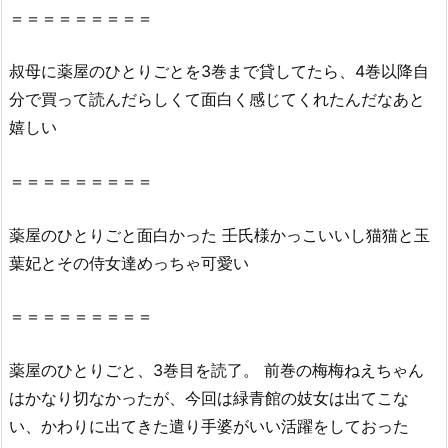
＝＝＝＝＝＝＝＝＝
な
い
叔母に
薬屋
の
ひとり
ごと
を
3巻
まで貸してたら、4巻以降自
理
由
分で買って読んだらしくて面白く感じてくれたんだなあと
2.
嬉しい
2.
『薬
＝＝＝＝＝＝＝＝＝
屋
の
薬屋
の
ひとり
ごと
面白かった 壬氏様かっこいいし猫猫と玉
ひ
葉妃とその侍女達めっちゃ可愛い
と
り
＝＝＝＝＝＝＝＝＝
ご
と
薬屋
の
ひとり
ごと
、
3巻
目を読了。 前巻
の
梅梅ねえちゃん
3
はかなり切なかったが、今回は緑青館
の
妓女は出てこな
巻』
を
い、かわりに出てきた遣り手婆がいい活躍をしておった
違