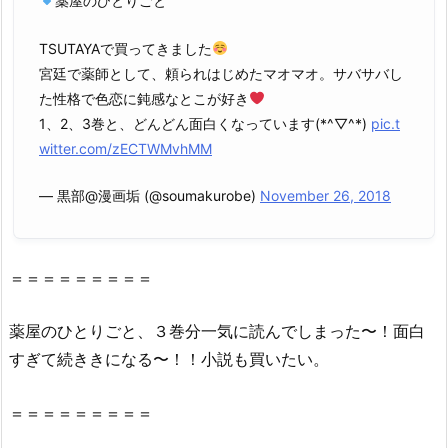
薬屋のひとりごと
ロ
ー
TSUTAYAで買ってきました
ン）
宮廷で薬師として、頼られはじめたマオマオ。サバサバし
や
た性格で色恋に鈍感なとこが好き
z
1、2、3巻と、どんどん面白くなっています(*^▽^*)
pic.t
i
witter.com/zECTWMvhMM
p、
r
— 黒部@漫画垢 (@soumakurobe)
November 26, 2018
a
r
で
＝＝＝＝＝＝＝＝＝
全
ペ
薬屋
の
ひとり
ごと
、
３巻
分一気に読んでしまった〜！面白
ー
すぎて続ききになる〜！！小説も買いたい。
ジ
読
＝＝＝＝＝＝＝＝＝
む
こ