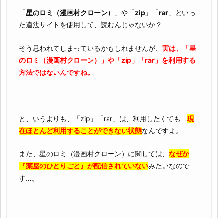
理
由
「
星のロミ（漫画村クローン）
」や「
zip
」「
rar
」といっ
3.
た違法サイトを使用して、読むんじゃないか？
『薬
そう思われてしまっているかもしれませんが、
実は、「星
屋
のロミ（漫画村クローン）」や「zip」「rar」を利用する
の
方法ではないんですね。
ひ
と
り
ご
と、いうよりも、「zip」「rar」は、利用したくても、
現
と
在ほとんど利用することができない状態
なんですよ。
3
巻』
また、星のロミ（漫画村クローン）に関しては、
なぜか
を
『薬屋のひとりごと』が配信されていない
みたいなので
完
す…。
全
無
料