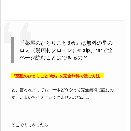
法
＝＝＝＝＝＝＝＝＝
性
抜
群
の
『薬屋のひとりごと3巻』は無料の星の
z
ロミ（漫画村クローン）やzip、rarで全
i
ページ読むことはできるの？
p
や
r
『薬屋のひとりごと3巻』を完全無料で読む方法！
a
r
と、言われましても、一体どうやって完全無料で読むの
で
か、いまいちイメージできませんよね……。
読
め
な
い
そこでもしかしたら、