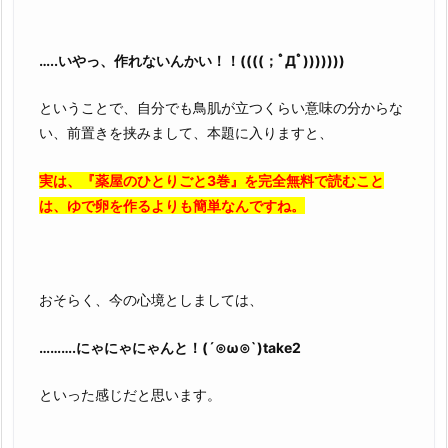
…..いやっ、作れないんかい！！((((；ﾟДﾟ)))))))
ということで、自分でも鳥肌が立つくらい意味の分からな
い、前置きを挟みまして、本題に入りますと、
実は、『薬屋のひとりごと3巻』を完全無料で読むこと
は、ゆで卵を作るよりも簡単なんですね。
おそらく、今の心境としましては、
……….にゃにゃにゃんと！(´⊙ω⊙`)take2
といった感じだと思います。