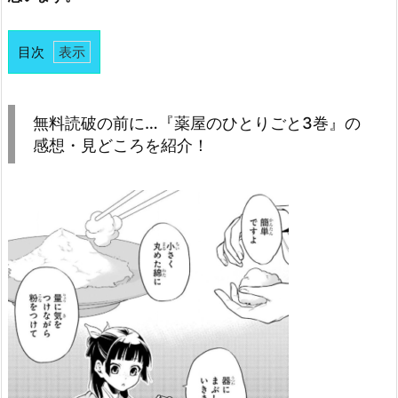
目次
1.
無
料
無料読破の前に…『薬屋のひとりごと3巻』の
読
感想・見どころを紹介！
破
の
前
に…
『薬
屋
の
ひ
と
り
ご