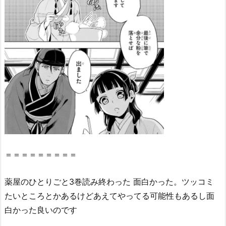
と
3
巻』
の
感
想・
見
ど
こ
ろ
を
紹
＝＝＝＝＝＝＝＝＝
介！
2.
薬屋
の
ひとり
ごと
3巻
読み終わった 面白かった。ツッコミ
『薬
たいところとかあるけどあえてやってる可能性もあるし面
屋
の
白かった良い
の
です
ひ