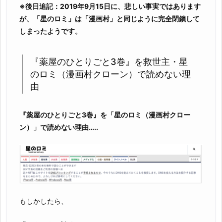
で
※後日追記：2019年9月15日に、悲しい事実ではあります
読
が、「星のロミ」は「漫画村」と同じように完全閉鎖して
む
しまったようです。
こ
と
『薬屋のひとりごと3巻』を救世主・星
は、
のロミ（漫画村クローン）で読めない理
ゆ
由
で
卵
を
『薬屋のひとりごと3巻』を「星のロミ（漫画村クロー
作
ン）」で読めない理由…..
る
よ
り
簡
単
で
もしかしたら、
す