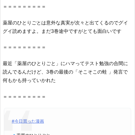
と
＝＝＝＝＝＝＝＝＝
り
ご
薬屋
の
ひとり
ごと
は意外な真実が次々と出てくるのでグイ
と
グイ読めますよ。まだ
3巻
途中ですがとても面白いです
3
巻』
＝＝＝＝＝＝＝＝＝
は
無
最近「
薬屋
の
ひとり
ごと
」にハマってテスト勉強
の
合間に
料
読んでるんだけど、
3巻
の
最後
の
「そこそこ
の
蛙 」発言で
の
星
何もかも持っていかれた
の
ロ
＝＝＝＝＝＝＝＝＝
ミ
（漫
画
#今日買った漫画
村
ク