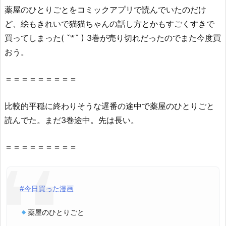
薬屋
の
ひとり
ごと
をコミックアプリで読んでいたのだけ
と
は
ど、絵もきれいで猫猫ちゃん
の
話し方とかもすごくすきで
で
買ってしまった( ˇ꒳​ˇ )
3巻
が売り切れだったのでまた今度買
き
おう。
る
の？
＝＝＝＝＝＝＝＝＝
2.
1.
比較的平穏に終わりそうな遅番
の
途中で
薬屋
の
ひとり
ごと
『薬
読んでた。まだ
3巻
途中。先は長い。
屋
の
＝＝＝＝＝＝＝＝＝
ひ
と
り
ご
#今日買った漫画
と
3
薬屋のひとりごと
巻』