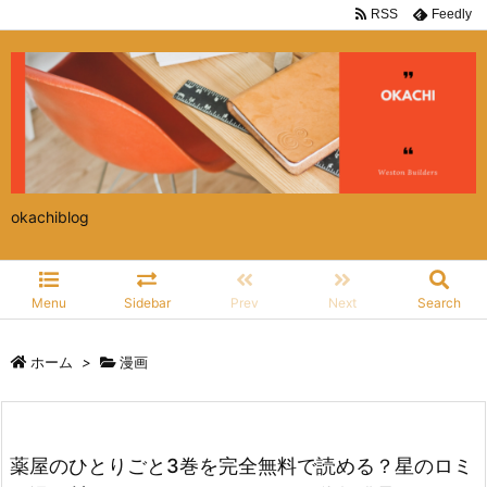
RSS
Feedly
okachiblog
Menu
Sidebar
Prev
Next
Search
ホーム
>
漫画
薬屋のひとりごと3巻を完全無料で読める？星のロミ