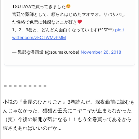
を
TSUTAYAで買ってきました
救
宮廷で薬師として、頼られはじめたマオマオ。サバサバし
世
た性格で色恋に鈍感なとこが好き
主・
1、2、3巻と、どんどん面白くなっています(*^▽^*)
pic.t
星
witter.com/zECTWMvhMM
の
— 黒部@漫画垢 (@soumakurobe)
November 26, 2018
ロ
ミ
（漫
画
村
＝＝＝＝＝＝＝＝＝
ク
ロ
小説
の
『
薬屋
の
ひとり
ごと
』
3巻
読んだ。深夜勤前に読むも
ー
んじゃなかった。猫猫と壬氏にニヤニヤが止まらなかった
ン）
（笑）今後
の
展開が気になる！！もう全巻買ってあるから
で
暇さえあればいい
の
だか…
読
め