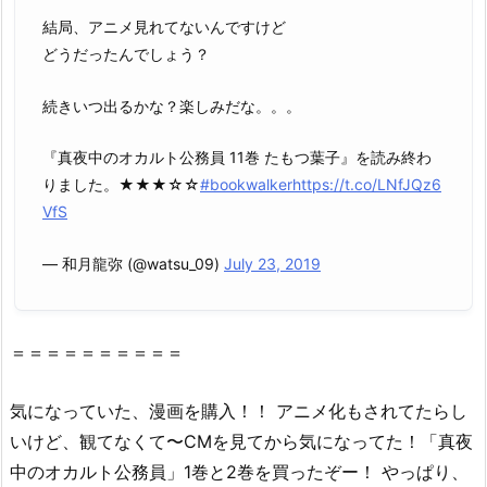
の
結局、アニメ見れてないんですけど
星
どうだったんでしょう？
の
ロ
続きいつ出るかな？楽しみだな。。。
ミ
（漫
『真夜中のオカルト公務員 11巻 たもつ葉子』を読み終わ
画
りました。★★★☆☆
#bookwalker
https://t.co/LNfJQz6
村
VfS
ク
— 和月龍弥 (@watsu_09)
July 23, 2019
ロ
ー
ン）
や
＝＝＝＝＝＝＝＝＝＝
z
i
気になっていた、漫画を購入！！ アニメ化もされてたらし
p、
いけど、観てなくて〜CMを見てから気になってた！「
真夜
r
中
の
オカルト
公務員
」1巻と2巻を買ったぞー！ やっぱり、
a