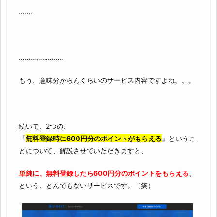
…….
…………………..
もう、意味分からんくらいのサービス内容ですよね。。。
続いて、2つの、
『
無料登録時に600円分のポイントがもらえる
』というこ
とについて、解説させていただきますと、
単純に、無料登録したら600円分のポイントをもらえる
、
という、とんでもないサービスです。（笑）