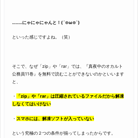
………にゃにゃにゃんと！(´⊙ω⊙`)
といった感じですよね。（笑）
そこで、なぜ「zip」や「rar」では、『真夜中のオカルト
公務員11巻』を無料で読むことができないのかといいます
と、
・
「zip」や「rar」は圧縮されているファイルだから解凍
しなくてはいけない
・
スマホには、解凍ソフトが入っていない
という究極の２つの条件が揃ってしまったからです。