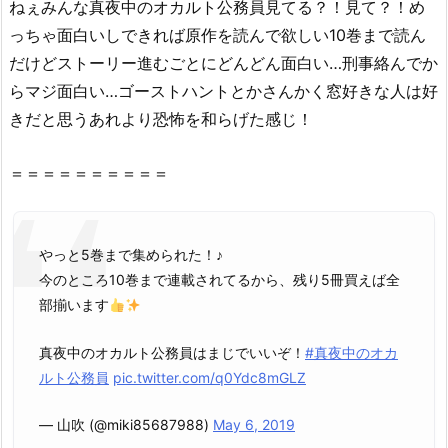
ねぇみんな
真夜中
の
オカルト
公務員
見てる？！見て？！め
の
っちゃ面白いしできれば原作を読んで欲しい
10巻
まで読ん
ロ
だけどストーリー進むごとにどんどん面白い…刑事絡んでか
ミ
らマジ面白い…ゴーストハントとかさんかく窓好きな人は好
（漫
きだと思うあれより恐怖を和らげた感じ！
画
村
＝＝＝＝＝＝＝＝＝＝
ク
ロ
ー
ン）
やっと5巻まで集められた！♪
で
今のところ10巻まで連載されてるから、残り5冊買えば全
読
部揃います
め
な
真夜中のオカルト公務員はまじでいいぞ！
#真夜中のオカ
い
ルト公務員
pic.twitter.com/q0Ydc8mGLZ
理
由
— 山吹 (@miki85687988)
May 6, 2019