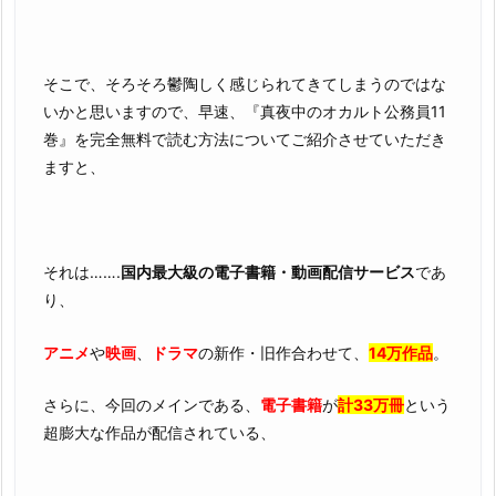
そこで、そろそろ鬱陶しく感じられてきてしまうのではな
いかと思いますので、早速、『真夜中のオカルト公務員11
巻』を完全無料で読む方法についてご紹介させていただき
ますと、
それは…….
国内最大級の電子書籍・動画配信サービス
であ
り、
アニメ
や
映画
、
ドラマ
の新作・旧作合わせて、
14万作品
。
さらに、今回のメインである、
電子書籍
が
計33万冊
という
超膨大な作品が配信されている、