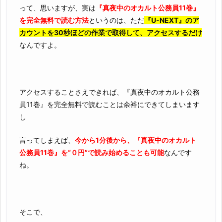
って、思いますが、実は
『真夜中のオカルト公務員11巻』
を完全無料で読む方法
というのは、ただ
『U-NEXT』のア
カウントを30秒ほどの作業で取得して、アクセスするだけ
なんですよ。
アクセスすることさえできれば、『真夜中のオカルト公務
員11巻』を完全無料で読むことは余裕にできてしまいます
し
言ってしまえば、
今から1分後から、『真夜中のオカルト
公務員11巻』を“０円”で読み始めることも可能
なんです
ね。
そこで、