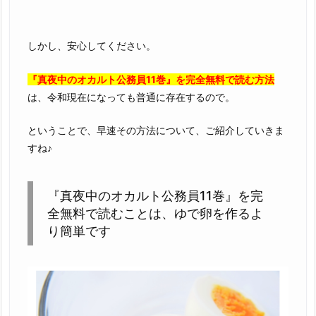
しかし、安心してください。
『真夜中のオカルト公務員11巻』を完全無料で読む方法
は、令和現在になっても普通に存在するので。
ということで、早速その方法について、ご紹介していきま
すね♪
『真夜中のオカルト公務員11巻』を完
全無料で読むことは、ゆで卵を作るよ
り簡単です