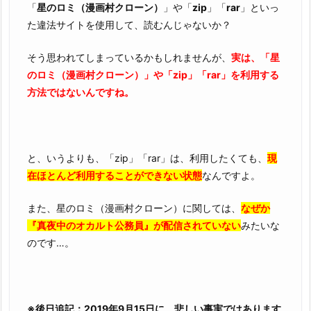
由
「
星のロミ（漫画村クローン）
」や「
zip
」「
rar
」といっ
3.
た違法サイトを使用して、読むんじゃないか？
『真
夜
そう思われてしまっているかもしれませんが、
実は、「星
中
のロミ（漫画村クローン）」や「zip」「rar」を利用する
の
方法ではないんですね。
オ
カ
ル
と、いうよりも、「zip」「rar」は、利用したくても、
現
ト
在ほとんど利用することができない状態
なんですよ。
公
務
また、星のロミ（漫画村クローン）に関しては、
なぜか
員
『真夜中のオカルト公務員』が配信されていない
みたいな
1
のです…。
1
巻』
を
完
※後日追記：2019年9月15日に、悲しい事実ではあります