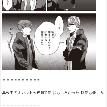
ル
ト
公
務
員
1
1
巻』
の
感
想・
見
ど
＝＝＝＝＝＝＝＝＝＝
こ
ろ
真夜中
の
オカルト
公務員
11巻
おもしろかった 12巻も楽しみ
を
紹
＝＝＝＝＝＝＝＝＝＝
介！