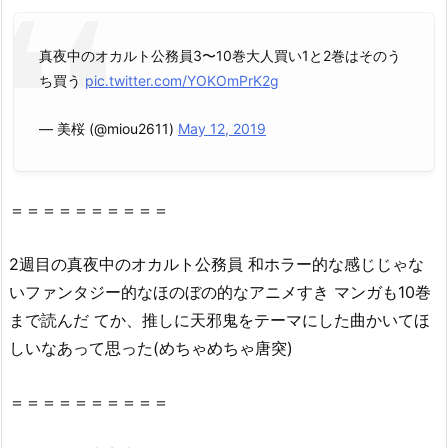
夜
中
真夜中のオカルト公務員3〜10巻大人買い1と2巻はそのう
の
ち買う
pic.twitter.com/YOKOmPrK2g
オ
カ
— 美桜 (@miou2611)
May 12, 2019
ル
ト
公
＝＝＝＝＝＝＝＝＝＝
務
員
2週目
の
真夜中
の
オカルト
公務員
和ホラー的な感じじゃな
1
いファンタジー的なほのぼの的なアニメすき マンガも
10巻
1
まで読んだ てか、推しに天邪鬼をテーマにした曲かいてほ
巻』
しいなあって思った(めちゃめちゃ唐突)
を
救
世
＝＝＝＝＝＝＝＝＝＝
主・
星