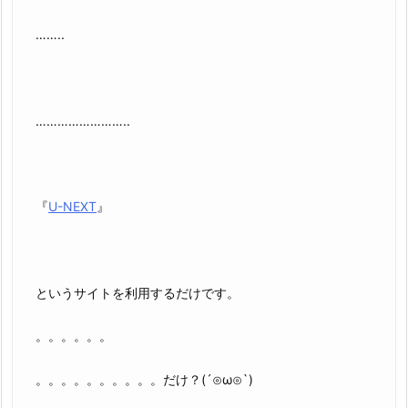
……..
……………………..
『
U-NEXT
』
というサイトを利用するだけです。
。。。。。。
。。。。。。。。。。だけ？(´⊙ω⊙`)