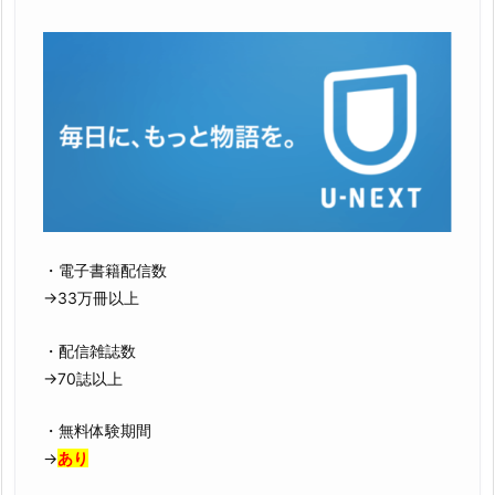
・電子書籍配信数
→33万冊以上
・配信雑誌数
→70誌以上
・無料体験期間
→
あり