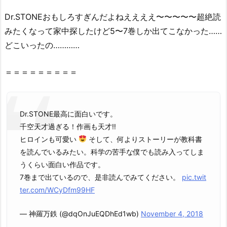
無
Dr
.
STONE
おもしろすぎんだよねええええ〜〜〜〜〜超絶読
料
みたくなって家中探したけど5〜7巻しか出てこなかった……
読
どこいったの…………
破
の
神
＝＝＝＝＝＝＝＝＝
様・
漫
画
Dr.STONE最高に面白いです。
村
千空天才過ぎる！作画も天才‼︎
で
ヒロインも可愛い
そして、何よりストーリーが教科書
読
を読んでいるみたい。科学の苦手な僕でも読み入ってしま
め
うくらい面白い作品です。
な
7巻まで出ているので、是非読んでみてください。
pic.twit
い
ter.com/WCyDfm99HF
理
由
— 神羅万鉄 (@dqOnJuEQDhEd1wb)
November 4, 2018
2.