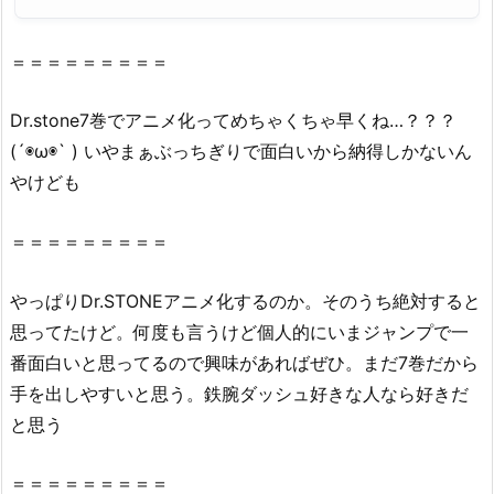
2.
『D
＝＝＝＝＝＝＝＝＝
r.
S
Dr
.stone7巻でアニメ化ってめちゃくちゃ早くね…？？？
T
(´◉ω◉` ) いやまぁぶっちぎりで面白いから納得しかないん
O
やけども
N
E
7
＝＝＝＝＝＝＝＝＝
巻』
を
やっぱり
Dr
.
STONE
アニメ化するのか。そのうち絶対すると
違
思ってたけど。何度も言うけど個人的にいまジャンプで一
法
番面白いと思ってるので興味があればぜひ。まだ7巻だから
性
手を出しやすいと思う。鉄腕ダッシュ好きな人なら好きだ
抜
と思う
群
の
＝＝＝＝＝＝＝＝＝
z