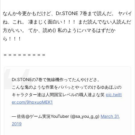
漫
画
なんか今更かもだけど、
Dr
.
STONE
7巻まで読んだ。 ヤバイ
村
ね、これ。 凄まじく面白い！！！ まだ読んでない人読んだ
や
方がいい。 てか、読め() 私のようにハマるはずだか
z
ら！！！
i
p、
＝＝＝＝＝＝＝＝＝
r
a
r
で
Dr.STONEの7巻で無線機作ってたんやけどさ。
全
こんな鬼のような作業をパパっとやってのけるゆあほぷの
ペ
キャラクター達は人間国宝レベルの職人達よな笑
pic.twitt
ー
er.com/9hpxuqMEK1
ジ
読
— 佐佑@ゲーム実況YouTuber (@sa_you_g_g)
March 31,
む
2019
こ