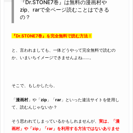
『Dr.STONE7巻』は無料の漫画村や
な
zip、rarで全ページ読むことはできる
ら
の？
こ
の
サ
『Dr.STONE7巻』を完全無料で読む方法！
イ
と、言われましても、一体どうやって完全無料で読むの
ト
か、いまいちイメージできませんよね……。
が
最
強
で
そこで、もしかしたら、
す
「
漫画村
」や「
zip
」「
rar
」といった違法サイトを使用し
て、読むんじゃないか？
そう思われてしまっているかもしれませんが、
実は、「漫
画村」や「zip」「rar」を利用する方法ではないありませ