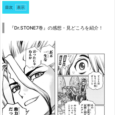
目次
1.
『D
r.
『Dr.STONE7巻』の感想・見どころを紹介！
S
T
O
N
E
7
巻』
の
感
想・
見
ど
こ