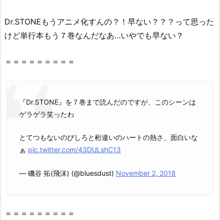
i
p
Dr
.
STONE
もうアニメ化すんの？！早ない？？？って思った
や
けど単行本もう７巻なんだなあ…いやでも早ない？
r
a
＝＝＝＝＝＝＝＝＝
r
で
読
『Dr.STONE』を７巻まで読んだのですが、このシーンは
め
ゲラゲラ笑ったわ
な
い
とてつもないのびしろと桁違いのハートの熱さ、面白いな
理
ぁ
pic.twitter.com/43DULshC13
由
3.
— 磯谷 拓(飛沫) (@bluesdust)
November 2, 2018
『D
r.
S
＝＝＝＝＝＝＝＝＝
T