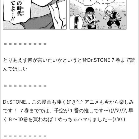
ろ
を
紹
介！
2.
『D
＝＝＝＝＝＝＝＝＝
r.
S
とりあえず何が言いたいかというと皆
Dr
.STONE７巻まで読
T
んでほしい
O
N
＝＝＝＝＝＝＝＝＝
E
7
Dr
.
STONE
… この漫画も凄く好き^_^ アニメも今から楽しみ
巻』
です！ ７巻まででは、千空が１番の推しです〜\(//∇//)\ 早
は
無
く８〜10巻を買わねば！めっちゃハマりましたー(≧∀≦)
料
の
＝＝＝＝＝＝＝＝＝