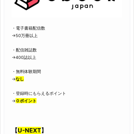
・電子書籍配信数
→50万冊以上
・配信雑誌数
→400誌以上
・無料体験期間
→
なし
・登録時にもらえるポイント
→
０ポイント
【
U-NEXT
】