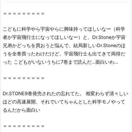
と
は
＝＝＝＝＝＝＝＝＝
で
き
こどもに科学やら宇宙やらに興味持ってほしいなー（科学
る
者か宇宙飛行士になってほしいなー）と、
Dr
.
Stone
か宇宙
の？
兄弟かどっちを買おうと悩んで、結局新しい
Dr
.
Stone
のほ
2.
うを全巻買ったわけだけど、宇宙飛行士も出てきて両得だ
1.
った こどもがいないうちに7巻まで読んだ…面白いわ…
『D
r.
S
＝＝＝＝＝＝＝＝＝
T
O
Dr
.STONE9巻発売されたの忘れてた。 相変わらず清々しい
N
ほどの高速展開、それでいてちゃんとした科学モノやって
E
るんだから面白い
7
巻』
＝＝＝＝＝＝＝＝＝
を