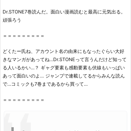
O
Dr
.STONE7巻読んだ。面白い漫画読むと最高に元気出る。
N
頑張ろう
E
7
巻』
＝＝＝＝＝＝＝＝＝
を
完
どくたー氏ね、アカウント名の由来にもなったぐらい大好
全
きなマンガがあってね…
Dr
.
STONE
って言うんだけど知って
無
る人いるかい…？ ギャグ要素も感動要素も伏線もいっぱい
料
あって面白いのよ… ジャンプで連載してるからみんな読ん
で
で…コミックも7巻まであるから買って…
１
分
＝＝＝＝＝＝＝＝＝
後
か
ら
読
む