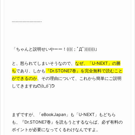
…………………….
「ちゃんと説明せいやーー！((((；ﾟДﾟ)))))))」
と、怒られてしまいそうなので、
なぜ、「U-NEXT」の勝
ち
であり、しかも
『Dr.STONE7巻』を完全無料で読むこと
ができるのか
、その理由について、これから簡単にご説明
してきますねᕦ(ò_óˇ)ᕤ
まずですが、「eBookJapan」も「U-NEXT」もどちら
も、『Dr.STONE7巻』を読もうとするならば、必ず有料の
ポイントが必要になってくるわけなんですよ。