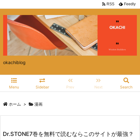
RSS
Feedly
okachiblog
Menu
Sidebar
Prev
Next
Search
ホーム
>
漫画
Dr.STONE7巻を無料で読むならこのサイトが最強？