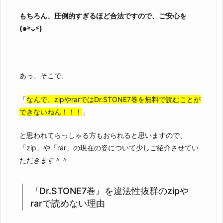
もちろん、圧倒的すぎるほど合法ですので、ご安心を
(๑˃̵ᴗ˂̵)
あっ、そこで、
「
なんで、zipやrarではDr.STONE7巻を無料で読むことが
できないねん！！！
」
と思われてらっしゃる方もおられると思いますので、
「zip」や「rar」の現在の姿について少しご紹介させてい
ただきます＾＾
『Dr.STONE7巻』を違法性抜群のzipや
rarで読めない理由