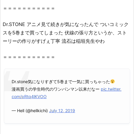
S
＝＝＝＝＝＝＝＝＝＝＝
T
O
Dr
.
STONE
アニメ見て続きが気になったんで ついコミック
N
スを5巻まで買ってしまった 伏線の張り方というか、スト
E
ーリーの作りがすげぇ丁寧 流石は稲垣先生やわ
5
巻』
＝＝＝＝＝＝＝＝＝＝＝
は
無
料
の
Dr.stone気になりすぎて5巻まで一気に買っちゃった
星
漫画買うの学生時代のワンパンマン以来だなー
pic.twitter.
の
com/pRtq4lKVOO
ロ
— Hell (@hellkichi)
July 12, 2019
ミ
（漫
画
村