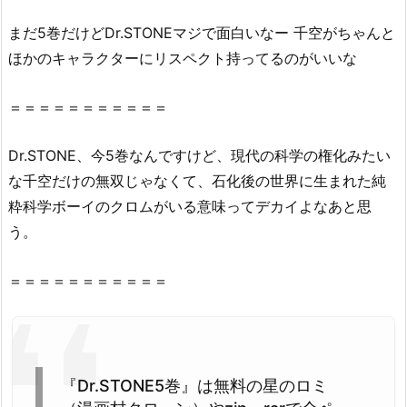
め
な
まだ5巻だけどDr.
STONE
マジで面白いなー 千空がちゃんと
い
ほかのキャラクターにリスペクト持ってるのがいいな
理
由
＝＝＝＝＝＝＝＝＝＝＝
2.
2.
Dr
.
STONE
、今5巻なんですけど、現代の科学の権化みたい
『D
な千空だけの無双じゃなくて、石化後の世界に生まれた純
r.
粋科学ボーイのクロムがいる意味ってデカイよなあと思
S
T
う。
O
N
＝＝＝＝＝＝＝＝＝＝＝
E
5
巻』
を
『Dr.STONE5巻』は無料の星のロミ
違