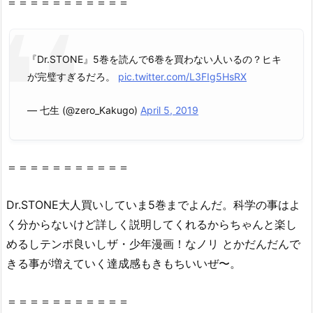
＝＝＝＝＝＝＝＝＝＝＝
巻』
を
救
世
『Dr.STONE』5巻を読んで6巻を買わない人いるの？ヒキ
主・
が完璧すぎるだろ。
pic.twitter.com/L3FIg5HsRX
星
の
— 七生 (@zero_Kakugo)
April 5, 2019
ロ
ミ
（漫
＝＝＝＝＝＝＝＝＝＝＝
画
村
Dr
.STONE大人買いしていま5巻までよんだ。科学の事はよ
ク
く分からないけど詳しく説明してくれるからちゃんと楽し
ロ
めるしテンポ良いしザ・少年漫画！なノリ とかだんだんで
ー
きる事が増えていく達成感もきもちいいぜ〜。
ン）
で
読
＝＝＝＝＝＝＝＝＝＝＝