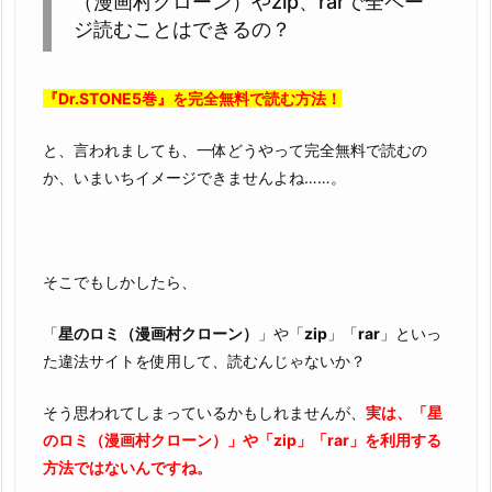
（漫画村クローン）やzip、rarで全ペー
法
ジ読むことはできるの？
性
抜
群
『Dr.STONE5巻』を完全無料で読む方法！
の
z
と、言われましても、一体どうやって完全無料で読むの
i
か、いまいちイメージできませんよね……。
p
や
r
a
そこでもしかしたら、
r
「
星のロミ（漫画村クローン）
」や「
zip
」「
rar
」といっ
で
た違法サイトを使用して、読むんじゃないか？
読
め
そう思われてしまっているかもしれませんが、
実は、「星
な
のロミ（漫画村クローン）」や「zip」「rar」を利用する
い
方法ではないんですね。
理