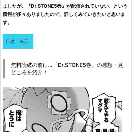
ましたが、『Dr.STONE5巻』が配信されていない、という
情報が多々ありましたので、詳しくみていきたいと思いま
す。
目次
1.
無
料
無料読破の前に…『Dr.STONE5巻』の感想・見
読
どころを紹介！
破
の
前
に…
『D
r.
S
T