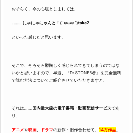
おそらく、今の心境としましては、
……….にゃにゃにゃんと！(´⊙ω⊙`)take2
といった感じだと思います。
そこで、そろそろ鬱陶しく感じられてきてしまうのではな
いかと思いますので、早速、『Dr.STONE5巻』を完全無料
で読む方法についてご紹介させていただきますと、
それは…….
国内最大級の電子書籍・動画配信サービス
であ
り、
アニメ
や
映画
、
ドラマ
の新作・旧作合わせて、
14万作品
。