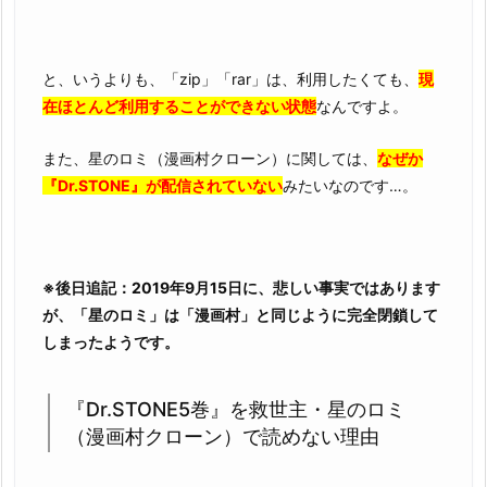
由
3.
『D
と、いうよりも、「zip」「rar」は、利用したくても、
現
r.
在ほとんど利用することができない状態
なんですよ。
S
T
また、星のロミ（漫画村クローン）に関しては、
なぜか
O
『Dr.STONE』が配信されていない
みたいなのです…。
N
E
5
巻』
※後日追記：2019年9月15日に、悲しい事実ではあります
を
が、「星のロミ」は「漫画村」と同じように完全閉鎖して
完
しまったようです。
全
無
『Dr.STONE5巻』を救世主・星のロミ
料
（漫画村クローン）で読めない理由
で
読