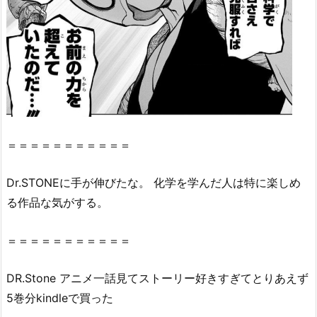
O
N
E
5
巻』
の
感
想・
＝＝＝＝＝＝＝＝＝＝＝
見
ど
Dr
.
STONE
に手が伸びたな。 化学を学んだ人は特に楽しめ
こ
る作品な気がする。
ろ
を
＝＝＝＝＝＝＝＝＝＝＝
紹
介！
DR
.
Stone
アニメ一話見てストーリー好きすぎてとりあえず
2.
『D
5巻分kindleで買った
r.