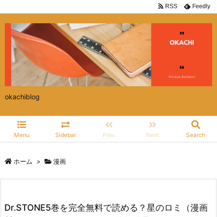
RSS
Feedly
okachiblog
Menu
Sidebar
Prev
Next
Search
ホーム
>
漫画
Dr.STONE5巻を完全無料で読める？星のロミ（漫画