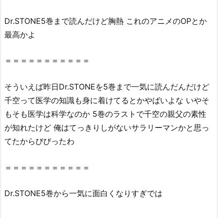
こ
Dr
.STONE5巻まで読んだけど胸熱 これのアニメのOPとか
と
最高かよ
は
で
＝＝＝＝＝＝＝＝＝＝＝
き
る
の？
そういえば昨日
Dr
.STONEを5巻まで一気に読んだんだけど
2.
千空って医学の知識も身に着けてるとかやばいよな いやそ
1.
もそも医学は科学なのか 5巻のラストで千空の親父の素性
『D
が知れたけど 俺はてっきりしがないサラリーマンかと思っ
r.
てたからびびったわ
S
T
＝＝＝＝＝＝＝＝＝＝＝
O
N
Dr
.STONE5巻から一気に面白くなりすぎでは
E
5