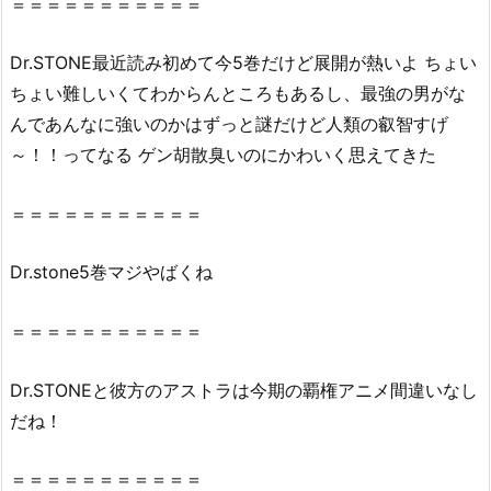
＝＝＝＝＝＝＝＝＝＝＝
ク
ロ
Dr
.STONE最近読み初めて今5巻だけど展開が熱いよ ちょい
ー
ちょい難しいくてわからんところもあるし、最強の男がな
ン）
んであんなに強いのかはずっと謎だけど人類の叡智すげ
や
～！！ってなる ゲン胡散臭いのにかわいく思えてきた
z
i
＝＝＝＝＝＝＝＝＝＝＝
p、
r
Dr
.stone5巻マジやばくね
a
r
で
＝＝＝＝＝＝＝＝＝＝＝
全
ペ
Dr
.
STONE
と彼方のアストラは今期の覇権アニメ間違いなし
ー
だね！
ジ
読
＝＝＝＝＝＝＝＝＝＝＝
む