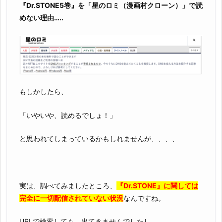
む
『Dr.STONE5巻』を「星のロミ（漫画村クローン）」で読
こ
めない理由…..
と
は、
ゆ
で
卵
を
もしかしたら、
作
「いやいや、読めるでしょ！」
る
よ
と思われてしまっているかもしれませんが、、、、
り
簡
単
で
実は、調べてみましたところ、
『Dr.STONE』に関しては
す
完全に一切配信されていない状況
なんですね。
URLで検索しても、出てきませんでしたし。