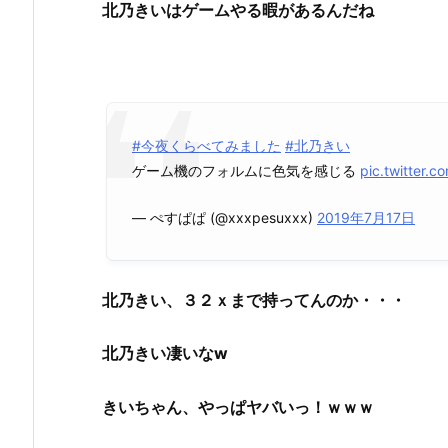
北乃きいはゲームやる暇があるんだね
｜
今
夜
く
ら
べ
#今夜くらべてみました
#北乃きい
て
ゲーム機のフォルムに色気を感じる
pic.twitter
み
ま
— ぺすぱぱ (@xxxpesuxxx)
2019年7月17日
し
た
7/
北乃きい、３２ｘまで持ってんのか・・・
1
7
北乃きい凄いなw
2.
北
きいちゃん、やっぱヤバいっ！ｗｗｗ
野
き