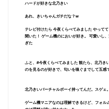
ハードが好きな北乃きい
い
は
ゲ
あれ、きいちゃんガチだな？w
ー
ム
テレビ付けたら 今夜くらべてみました やってて
機
聞いた！ ゲーム機のにおいが好き。 可愛いし、
オ
ぎた
タ
ク
な
ふと、#今夜くらべてみました 観たら、北乃き
の？
のを見るのが好きで、匂いを嗅ぐまでして五感
｜
今
夜
く
北乃きいバーチャルボーイ持ってんだ。スゲェ
ら
べ
ゲーム機マニアなのは理解できるけど、フォル
て