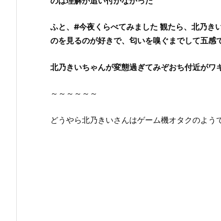
のは理解が追い付かなかった
み
ま
ふと、
#
今夜くらべてみました 観たら、北乃き
し
のを見るのが好きで、匂いを嗅ぐまでして五感
た
7/
北乃きいちゃんが変態過ぎてみぞおち付近がワ
1
7
～～～～～～
の
ま
と
どうやら北乃きいさんはゲーム機オタクのよう
め