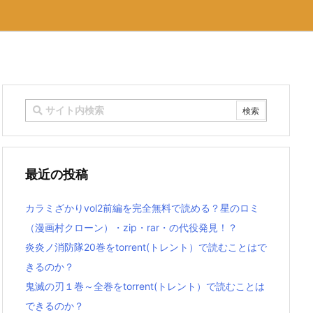
最近の投稿
カラミざかりvol2前編を完全無料で読める？星のロミ
（漫画村クローン）・zip・rar・の代役発見！？
炎炎ノ消防隊20巻をtorrent(トレント）で読むことはで
きるのか？
鬼滅の刃１巻～全巻をtorrent(トレント）で読むことは
できるのか？