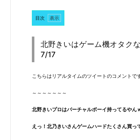
目次
1.
北
野
北野きいはゲーム機オタク
き
7/17
い
は
ゲ
こちらはリアルタイムのツイートのコメントで
ー
ム
～～～～～～～
機
オ
北野きいプロはバーチャルボーイ持ってるやん
タ
ク
えっ！北乃きいさんゲームハードたくさん買っ
な
の？