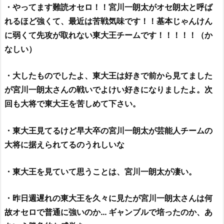
朗
・やってます難読オセロ！！宮川一朗太がオセ朗太と呼ば
太）
れるほど強くて、最近は苦戦気味です！！基本じゃんけん
経
に弱くて先攻が取れない東大王チームです！！！！！（か
歴、
なしい）
学
歴
・大したものでしたよ、東大王は好きで前から見て
ました
（出
身
が宮川一朗太さんの戦いでよけい好きになりましたよ。次
高
回も大将で東大王を苦しめて下さい。
校・
大
・東大王見てるけど早大卒の宮川一朗太が芸能人チームの
学）
大将に据えられてるのうれしいな
は？
3.
・東大王を見ていて思うことは、宮川一朗太が凄い。
オ
セ
・昨日週遅れの東大王を久々に見たが宮川一朗太さんは何
ロ
故オセロで普通に強いのか… ギャンブルで培ったのか、あ
の