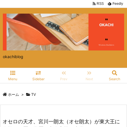
RSS
Feedly
okachiblog
Menu
Sidebar
Prev
Next
Search
ホーム
>
TV
オセロの天才、宮川一朗太（オセ朗太）が東大王に