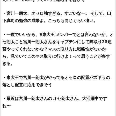
王
に
・宮川一朗太、オセロ強すぎる。すごいなー。 そして、山
復
帰！
下真司の勉強の成果よ。こっちも同じくらい凄い。
2.
オ
・一度でいいから、
#
東大王 メンバーでとは言わないが、オ
セ
セ朗太こと宮川一朗太さんをキャプテンにして陣取り36迷
ロ
宮やってくれないかな？マスの取り方に戦略性がないか
の
ら、見ていてこのマス取りに行けよ！って思うことが多す
天
ぎる。
才、
宮
・東大王で宮川一朗太がやってるオセロの配置パズドラの
川
落とし配置に応用できそう
一
朗
太
・最近は宮川一朗太さんの オセ朗太さん、大活躍中です
（オ
ね〜
セ