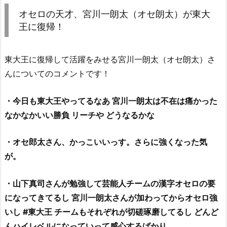
セ
オセロの天才、宮川一朗太（オセ朗太）が東大
ロ
王に復帰！
の
天
東大王に復帰して活躍をみせる宮川一朗太（オセ朗太）さ
才、
んについてのコメントです！
宮
川
・今日も東大王やってるなあ 宮川一朗太は不在は痛かった
一
朗
なかなかいい勝負 リーチや どうなるかな
太
（オ
・オセ郎太さん、かっこいいっす。さらに強くなった気
セ
が。
朗
太）
・山下真司さんが勉強して芸能人チームの漢字オセロの要
が
になってきてるし 宮川一朗太さんが加わってからオセロ強
東
いし
#
東大王 チームもそれぞれが切磋琢磨してるし どんど
大
んハイレベルになっていって感心するばかり