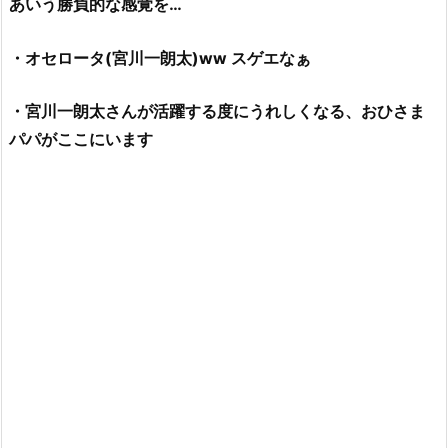
あいう勝負的な感覚を…
天
才、
宮
・オセロータ(宮川一朗太)ww スゲエなぁ
川
一
・宮川一朗太さんが活躍する度にうれしくなる、おひさま
朗
パパがここにいます
太
（オ
セ
朗
太）
が
東
大
王
に
復
帰！