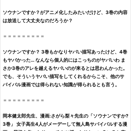
す
か？
ソウナン
です
か？がアニメ化したみたいだけど、3巻の内容
3
は放送して大丈夫なのだろうか？
巻』
は
＝＝＝＝＝＝＝＝＝
無
料
ソウナンですか？ 3巻もかなりヤバい描写あったけど、4巻
の
もヤバかった… なんなら個人的にはこっちのがヤバいわ ま
星
さか3巻のアレを越えるヤバいのが来るとは思わんかった。
の
でも、そういうヤバい描写をしてくれるからこそ、他のサ
ロ
バイバル漫画では得られない知識が得られるとも言う。
ミ
（漫
画
＝＝＝＝＝＝＝＝＝
村
ク
岡本健太郎先生、漫画:さがら梨々先生の「ソウナンですか?
ロ
3巻」 女子高生4人がメーデーして無人島サバイバルする漫
ー