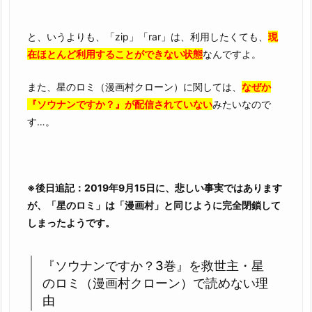
ウ
ナ
ン
と、いうよりも、「zip」「rar」は、利用したくても、
現
で
在ほとんど利用することができない状態
なんですよ。
す
また、星のロミ（漫画村クローン）に関しては、
なぜか
か？
『ソウナンですか？』が配信されていない
みたいなので
3
す…。
巻』
を
完
全
※後日追記：2019年9月15日に、悲しい事実ではあります
無
が、「星のロミ」は「漫画村」と同じように完全閉鎖して
料
しまったようです。
で
読
む
『ソウナンですか？3巻』を救世主・星
こ
のロミ（漫画村クローン）で読めない理
と
由