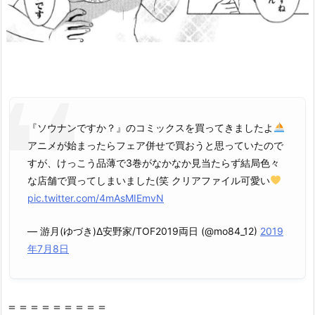
3
巻』
の
感
想・
見
ど
『ソウナンですか？』のコミックスを買ってきましたよ
こ
アニメが始まったらフェア併せで買おうと思っていたので
ろ
すが、けっこう品薄で3巻がなかなか見当たらず結局色々
を
な店舗で買ってしまいました(笑 クリアファイル可愛い
紹
pic.twitter.com/4mAsMIEmvN
介！
2.
— 游月(ゆづき)Δ安野家/TOF2019両日 (@mo84_12)
2019
『ソ
年7月8日
ウ
ナ
ン
＝＝＝＝＝＝＝＝＝
で