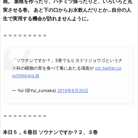
画。 屋根を作ったり、ハチミツ採ったりと、いろいろと充
ン）
実させる巻。 あと下の口からお水飲んだりとか…自分の人
や
生で実用する機会が訪れませんように。
z
i
＝＝＝＝＝＝＝＝＝
p、
r
a
r
「ソウナンですか？」3巻でもヒヨドリジョウゴというナ
で
ス科の植物の実を食べて毒にあたる場面が
pic.twitter.co
全
m/0fXih4nLiB
ペ
ー
— Yui (@Yui_zuntaka)
2019年6月20日
ジ
読
む
＝＝＝＝＝＝＝＝＝
こ
と
本日５，６冊目 ソウナンですか？２、３巻
は