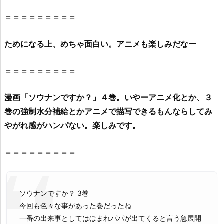
で
＝＝＝＝＝＝＝＝＝
き
る
ためになる上、めちゃ面白い。アニメも楽しみだなー
の？
2.
＝＝＝＝＝＝＝＝＝
1.
『ソ
ウ
漫画「ソウナンですか？」４巻。いやーアニメ化とか、３
ナ
巻の強制水分補給とかアニメで描写できるもんならしてみ
ン
やがれ感がハンパない。楽しみです。
で
す
＝＝＝＝＝＝＝＝＝
か？
3
巻』
ソウナンですか？ 3巻
を
今回も色々な事があった巻だったね
救
一番の出来事としてはほまれパパが出てくると言う急展開
世