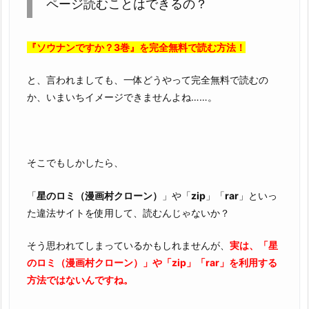
ページ読むことはできるの？
の
z
『ソウナンですか？3巻』を完全無料で読む方法！
i
p
と、言われましても、一体どうやって完全無料で読むの
や
か、いまいちイメージできませんよね……。
r
a
r
で
そこでもしかしたら、
読
め
「
星のロミ（漫画村クローン）
」や「
zip
」「
rar
」といっ
な
た違法サイトを使用して、読むんじゃないか？
い
理
そう思われてしまっているかもしれませんが、
実は、「星
由
のロミ（漫画村クローン）」や「zip」「rar」を利用する
3.
方法ではないんですね。
『ソ