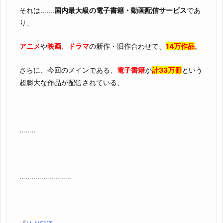
それは…….
国内最大級の電子書籍・動画配信サービス
であ
り、
アニメ
や
映画
、
ドラマ
の新作・旧作合わせて、
14万作品
。
さらに、今回のメインである、
電子書籍
が
計33万冊
という
超膨大な作品が配信されている、
……..
……………………..