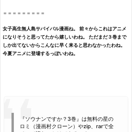
由
＝＝＝＝＝＝＝＝＝
2.
2.
女子高生無人島サバイバル漫画ね。 前々からこれはアニメ
『ソ
ウ
になりそうと思ってたから嬉しいわね。 ただまだ３巻まで
ナ
しか出てないからこんなに早く来ると思わなかったわね。
ン
今夏アニメに登場するっぽいわね。
で
す
か？
3
巻』
を
違
法
性
『ソウナンですか？3巻』は無料の星の
抜
ロミ（漫画村クローン）やzip、rarで全
群