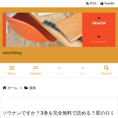
RSS
Feedly
okachiblog
Menu
Sidebar
Prev
Next
Search
ホーム
>
漫画
ソウナンですか？3巻を完全無料で読める？星のロミ