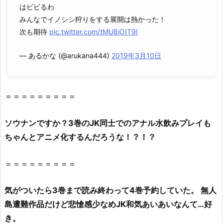
はビビるわ
主・
みんなでイノシシ狩りをする展開は熱かった！
星
次も期待
pic.twitter.com/tMU8iOIT9I
の
ロ
— あるかな (@arukana444)
2019年3月10日
ミ
（漫
画
＝＝＝＝＝＝＝＝＝
村
ク
ロ
ソウナン
です
か？3巻のJK同士でのアナル水飲みプレイも
ー
ちゃんとアニメ化するんだろうな！？！？
ン）
で
＝＝＝＝＝＝＝＝＝
読
め
気がついたら3巻まで読み終わって4巻予約していた。 無人
な
島遭難作品だけど悲愴感少なめJK和気あいあいなんて…好
い
き。
理