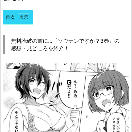
目次
1.
無
料
無料読破の前に…『ソウナンですか？3巻』の
読
感想・見どころを紹介！
破
の
前
に…
『ソ
ウ
ナ
ン
で
す
か？