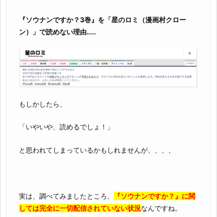
は、
ゆ
『ソウナンですか？3巻』を「星のロミ（漫画村クロー
で
ン）」で読めない理由…..
卵
を
作
る
よ
り
もしかしたら、
簡
単
「いやいや、読めるでしょ！」
で
す
と思われてしまっているかもしれませんが、、、、
実は、調べてみましたところ、
『ソウナンですか？』に関
しては完全に一切配信されていない状況
なんですね。